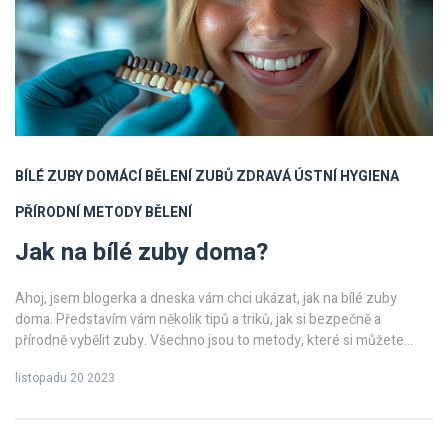
BÍLÉ ZUBY
DOMÁCÍ BĚLENÍ ZUBŮ
ZDRAVÁ ÚSTNÍ HYGIENA
PŘÍRODNÍ METODY BĚLENÍ
Jak na bílé zuby doma?
Ahoj, jsem blogerka a dneska vám chci ukázat, jak na bílé zuby
doma. Představím vám několik tipů a triků, jak si bezpečně a
přírodně vybělit zuby. Všechno jsou to metody, které si můžete
udělat sami a nemusíte se bát o své zdraví. Buďte se mnou krok za
listopadu 20 2023
krokem a získejte ty perfektní bílé zuby, o kterých jste vždy snili.
Doufám, že si článek užijete!