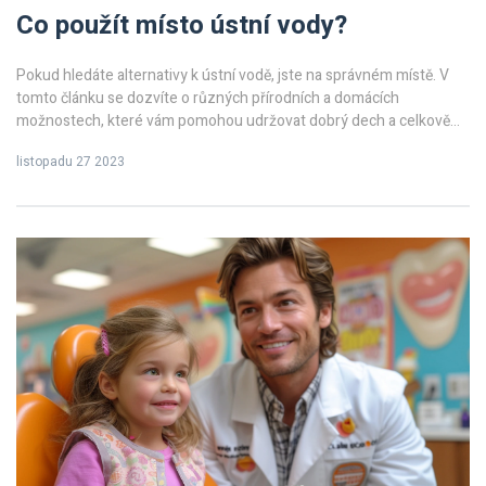
Co použít místo ústní vody?
Pokud hledáte alternativy k ústní vodě, jste na správném místě. V
tomto článku se dozvíte o různých přírodních a domácích
možnostech, které vám pomohou udržovat dobrý dech a celkově
zlepšit vaši ústní hygienu. Já osobně jsem zkoušel několik z těchto
listopadu 27 2023
tipů a můžu vám říct, že výsledky byly pozoruhodné. Takže
připravte kartáček na zuby a pojďme na to!