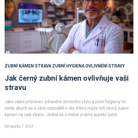
ZUBNÍ KÁMEN
STRAVA
ZUBNÍ HYGIENA
OVLIVNĚNÍ STRAVY
Jak černý zubní kámen ovlivňuje vaši
stravu
Jako vášní příznivec zdravého životního stylu a ústní hygieny mi
nedá, abych se s vámi nepodělil o vliv, který může mít černý zubní
kámen na vaši stravu. Jedná se o méně známý aspekt ústní
hygieny, který může značně ovlivnit váš stravovací režim. V tomto
listopadu 7 2023
článku se podíváme na to, jak přesně tato nepříjemná zubní choroba
ovlivňuje, co a jak jíme a jakou roli hraje v našem zdraví.