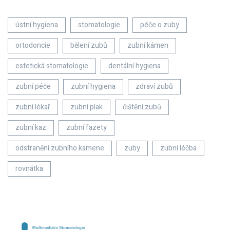
ústní hygiena
stomatologie
péče o zuby
ortodoncie
bělení zubů
zubní kámen
estetická stomatologie
dentální hygiena
zubní péče
zubní hygiena
zdraví zubů
zubní lékař
zubní plak
čištění zubů
zubní kaz
zubní fazety
odstranění zubního kamene
zuby
zubní léčba
rovnátka