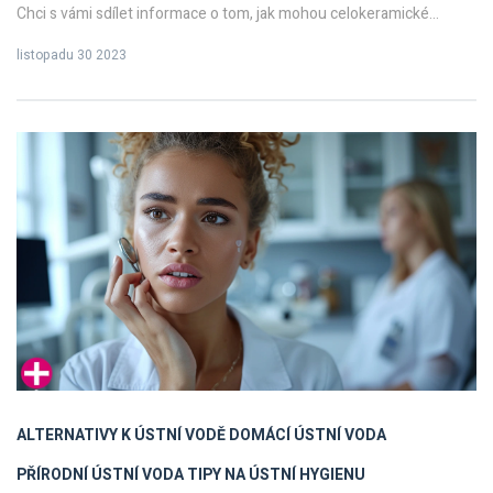
Chci s vámi sdílet informace o tom, jak mohou celokeramické
fazety přivést vašemu úsměvu jiskru a dokonalost. Jsou to
listopadu 30 2023
estetické zubní procedury, které nabízí rychlé a trvale řešení pro
kosmetické problémy s vašim úsměvem. Přečtěte si více o tom, jak
vám tato metoda může vrátit sebevědomí a radost z krásného
úsměvu.
ALTERNATIVY K ÚSTNÍ VODĚ
DOMÁCÍ ÚSTNÍ VODA
PŘÍRODNÍ ÚSTNÍ VODA
TIPY NA ÚSTNÍ HYGIENU