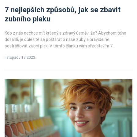
7 nejlepších způsobů, jak se zbavit
zubního plaku
Kdo z nás nechce mít krásný a zdravý úsměv, že? Abychom toho
dosáhli, je důležité se postarat o naše zuby a pravidelně
odstraňovat zubní plak. V tomto článku vám představím 7
nejlepších způsobů, jak se zbavit zubního plaku doma. Buďte
listopadu 13 2023
připraveni na to, že budete překvapeni některými z nich. Začněte se
starat o svůj úsměv ještě dnes!