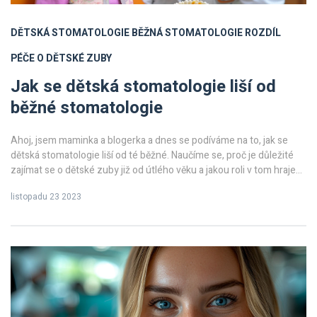
DĚTSKÁ STOMATOLOGIE
BĚŽNÁ STOMATOLOGIE
ROZDÍL
PÉČE O DĚTSKÉ ZUBY
Jak se dětská stomatologie liší od
běžné stomatologie
Ahoj, jsem maminka a blogerka a dnes se podíváme na to, jak se
dětská stomatologie liší od té běžné. Naučíme se, proč je důležité
zajímat se o dětské zuby již od útlého věku a jakou roli v tom hraje
dětský zubař. Přidám také pár tipů, jak se připravit na první návštěvu
listopadu 23 2023
dětského stomatologa. Přidejte se ke mně na této cestě objevení
světa stomatologie pro naše malé.