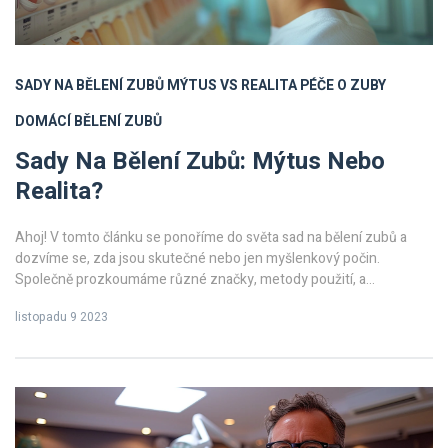
SADY NA BĚLENÍ ZUBŮ
MÝTUS VS REALITA
PÉČE O ZUBY
DOMÁCÍ BĚLENÍ ZUBŮ
Sady Na Bělení Zubů: Mýtus Nebo
Realita?
Ahoj! V tomto článku se ponoříme do světa sad na bělení zubů a
dozvíme se, zda jsou skutečné nebo jen myšlenkový počin.
Společně prozkoumáme různé značky, metody použití, a
především výsledky, které můžeme očekávat. Připravila jsem pro
listopadu 9 2023
vás hodně informací, tak se na to pojďme vrhnout. Spoiler: Není to
tak jednoduché, jak se zdá.