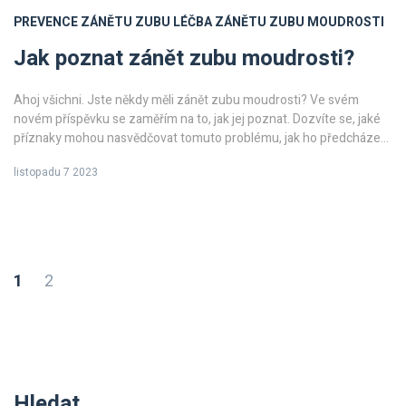
PREVENCE ZÁNĚTU ZUBU
LÉČBA ZÁNĚTU ZUBU MOUDROSTI
Jak poznat zánět zubu moudrosti?
Ahoj všichni. Jste někdy měli zánět zubu moudrosti? Ve svém
novém příspěvku se zaměřím na to, jak jej poznat. Dozvíte se, jaké
příznaky mohou nasvědčovat tomuto problému, jak ho předcházet
a jaké možnosti léčby existují. Doufám, že vám můj příspěvek
listopadu 7 2023
pomůže lépe porozumět této otázce a zacházet se svou ústní
hygienou správným způsobem.
1
2
Hledat