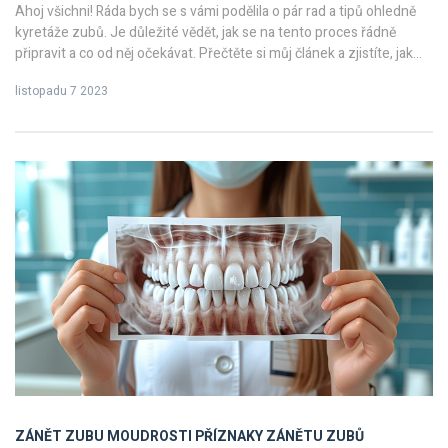
Ahoj všichni! Ráda bych se s vámi podělila o pár rad a tipů ohledně
kyretáže zubů. Je důležité vědět, jak se na tento proces řádně
připravit a co od něj očekávat. Přečtěte si můj článek a zjistíte, jak
probíhá kyretáž a jaké mohou být následky. Z osobní zkušenosti
listopadu 7 2023
vám mohu říci, že pochopení této procedury může významně snížit
stres spojený s návštěvou zubaře. Tak pojďme na to!
ZÁNĚT ZUBU MOUDROSTI
PŘÍZNAKY ZÁNĚTU ZUBŮ