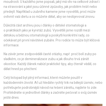
moudrosti. U každého jsme popsali, jaký má vliv na celkové zdraví i
na stravování a jaké jsou účinné způsoby, jak problém řešit nebo
předejít. Například u zubního kamene jsme vysvětlili, proč může
ovlivnit vaši dietu a co můžete dělat, aby se neobjevoval znovu.
Důležitá část archivu jsou i články o dětské stomatologii a
o praktikách jako je kyretáž zubů. Vysvětlili jsme rozdíl mezi
dětskou a běžnou stomatologií a poskytli konkrétní rady, co
očekávat při první návštěvě zubáře. Pro rodiče to může být klíčová
informace.
Na závěr jsme zodpověděli časté otázky, např. proč bolí zuby po
sladkém, co je demineralizace zubu a jak dlouho trvá zánět
okostice. Každý článek nabízí praktické tipy, aby čtenář věděl, co
dělat hned po přečtení.
Celý listopad byl plný informací, které můžete použít v
každodenním životě. Ať už hledáte rychlý trik na bělejší úsměv, nebo
potřebujete podrobnější návod na řešení zánětu, najdete to zde.
Prohlédněte si jednotlivé články a začněte pečovat o svůj úsměv
ještě dnes.