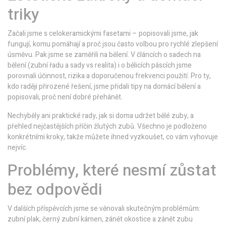
triky
Začali jsme s celokeramickými fasetami – popisovali jsme, jak
fungují, komu pomáhají a proč jsou často volbou pro rychlé zlepšení
úsměvu. Pak jsme se zaměřili na bělení. V článcích o sadech na
bělení (zubní řadu a sady vs realita) i o bělicích páscích jsme
porovnali účinnost, rizika a doporučenou frekvenci použití. Pro ty,
kdo raději přirozené řešení, jsme přidali tipy na domácí bělení a
popisovali, proč není dobré přehánět.
Nechyběly ani praktické rady, jak si doma udržet bělé zuby, a
přehled nejčastějších příčin žlutých zubů. Všechno je podloženo
konkrétními kroky, takže můžete ihned vyzkoušet, co vám vyhovuje
nejvíc.
Problémy, které nesmí zůstat
bez odpovědi
V dalších příspěvcích jsme se věnovali skutečným problémům:
zubní plak, černý zubní kámen, zánět okostice a zánět zubu