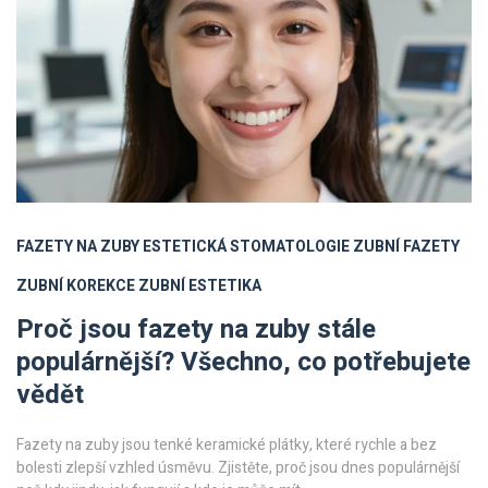
FAZETY NA ZUBY
ESTETICKÁ STOMATOLOGIE
ZUBNÍ FAZETY
ZUBNÍ KOREKCE
ZUBNÍ ESTETIKA
Proč jsou fazety na zuby stále
populárnější? Všechno, co potřebujete
vědět
Fazety na zuby jsou tenké keramické plátky, které rychle a bez
bolesti zlepší vzhled úsměvu. Zjistěte, proč jsou dnes populárnější