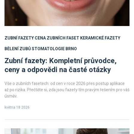
ZUBNÍ FAZETY
CENA ZUBNÍCH FASET
KERAMICKÉ FAZETY
BĚLENÍ ZUBŮ
STOMATOLOGIE BRNO
Zubní fazety: Kompletní průvodce,
ceny a odpovědi na časté otázky
Vše o zubních fasetech: od cen v roce 2026 přes postup aplikace
až po rizika. Přečtěte si, zda jsou fazety tím pravým řešením pro váš
úsměv.
května 18 2026