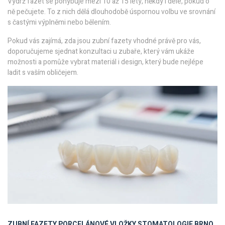
Výdrž fazet se pohybuje mezi 10 až 15 lety, někdy i déle, pokud o
ně pečujete. To z nich dělá dlouhodobě úspornou volbu ve srovnání
s častými výplněmi nebo bělením.
Pokud vás zajímá, zda jsou zubní fazety vhodné právě pro vás,
doporučujeme sjednat konzultaci u zubaře, který vám ukáže
možnosti a pomůže vybrat materiál i design, který bude nejlépe
ladit s vaším obličejem.
ZUBNÍ FAZETY
PORCELÁNOVÉ VLOŽKY
STOMATOLOGIE BRNO