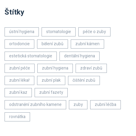
Štítky
ústní hygiena
stomatologie
péče o zuby
ortodoncie
bělení zubů
zubní kámen
estetická stomatologie
dentální hygiena
zubní péče
zubní hygiena
zdraví zubů
zubní lékař
zubní plak
čištění zubů
zubní kaz
zubní fazety
odstranění zubního kamene
zuby
zubní léčba
rovnátka