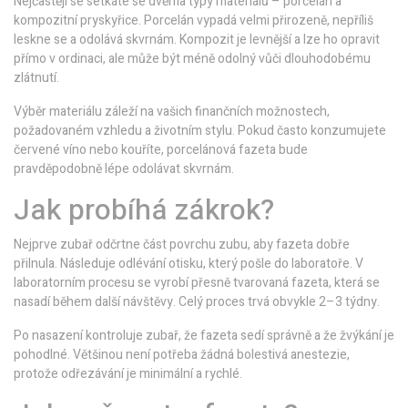
Nejčastěji se setkáte se dvěma typy materiálů – porcelán a
kompozitní pryskyřice. Porcelán vypadá velmi přirozeně, nepříliš
leskne se a odolává skvrnám. Kompozit je levnější a lze ho opravit
přímo v ordinaci, ale může být méně odolný vůči dlouhodobému
zlátnutí.
Výběr materiálu záleží na vašich finančních možnostech,
požadovaném vzhledu a životním stylu. Pokud často konzumujete
červené víno nebo kouříte, porcelánová fazeta bude
pravděpodobně lépe odolávat skvrnám.
Jak probíhá zákrok?
Nejprve zubař odčrtne část povrchu zubu, aby fazeta dobře
přilnula. Následuje odlévání otisku, který pošle do laboratoře. V
laboratorním procesu se vyrobí přesně tvarovaná fazeta, která se
nasadí během další návštěvy. Celý proces trvá obvykle 2–3 týdny.
Po nasazení kontroluje zubař, že fazeta sedí správně a že žvýkání je
pohodlné. Většinou není potřeba žádná bolestivá anestezie,
protože odřezávání je minimální a rychlé.