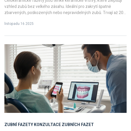
Celokeramické fazety jsou tenké keramické vrstvy, které zlepšují
vzhled zubů bez velkého zásahu. Ideální pro zakrytí špatně
zbarvených, poškozených nebo nepravidelných zubů. Trvají až 20
let a vypadají přirozeně.
listopadu 16 2025
ZUBNÍ FAZETY
KONZULTACE ZUBNÍCH FAZET