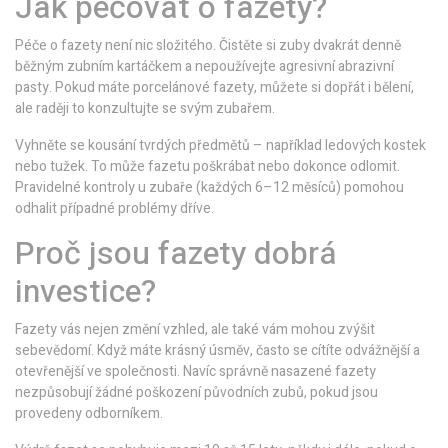
Jak pečovat o fazety?
Péče o fazety není nic složitého. Čistěte si zuby dvakrát denně
běžným zubním kartáčkem a nepoužívejte agresivní abrazivní
pasty. Pokud máte porcelánové fazety, můžete si dopřát i bělení,
ale raději to konzultujte se svým zubařem.
Vyhněte se kousání tvrdých předmětů – například ledových kostek
nebo tužek. To může fazetu poškrábat nebo dokonce odlomit.
Pravidelné kontroly u zubaře (každých 6–12 měsíců) pomohou
odhalit případné problémy dříve.
Proč jsou fazety dobrá
investice?
Fazety vás nejen změní vzhled, ale také vám mohou zvýšit
sebevědomí. Když máte krásný úsměv, často se cítíte odvážnější a
otevřenější ve společnosti. Navíc správně nasazené fazety
nezpůsobují žádné poškození původních zubů, pokud jsou
provedeny odborníkem.