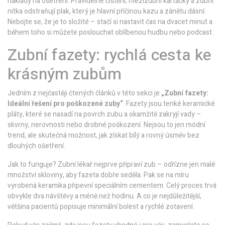
náklady na ošetření. Pravidelné čištění, mezizubní kartáčky a zubní
nitka odstraňují plak, který je hlavní příčinou kazu a zánětu dásní.
Nebojte se, že je to složité – stačí si nastavit čas na dvacet minut a
během toho si můžete poslouchat oblíbenou hudbu nebo podcast.
Zubní fazety: rychlá cesta ke
krásným zubům
Jedním z nejčastěji čtených článků v této sekci je
„Zubní fazety:
Ideální řešení pro poškozené zuby“
. Fazety jsou tenké keramické
pláty, které se nasadí na povrch zubu a okamžitě zakryjí vady –
skvrny, nerovnosti nebo drobné poškození. Nejsou to jen módní
trend, ale skutečná možnost, jak získat bílý a rovný úsměv bez
dlouhých ošetření.
Jak to funguje? Zubní lékař nejprve připraví zub – odřízne jen malé
množství skloviny, aby fazeta dobře seděla. Pak se na míru
vyrobená keramika připevní speciálním cementem. Celý proces trvá
obvykle dva návštěvy a méně než hodinu. A co je nejdůležitější,
většina pacientů popisuje minimální bolest a rychlé zotavení.