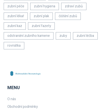
zubní péče
zubní hygiena
zdraví zubů
zubní lékař
zubní plak
čištění zubů
zubní kaz
zubní fazety
odstranění zubního kamene
zuby
zubní léčba
rovnátka
MENU
O nás
Obchodní podmínky