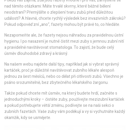
Pokud vás zajímá, zda jsou fazety vhodné i pro vás, zamyslete se
nad těmito otázkami: Máte trvalé skvrny, které běžné bělení
neodstraní? Přemýšlíte o zlepšení tvaru zubů před důležitou
událostí? A hlavně, chcete rychlý výsledek bez invazivních zákroků?
Pokud odpověď zní „ano“, fazety mohou být právě to, co hledáte.
Nezapomeňte ale, že fazety nejsou náhradou za pravidelnou ústní
hygienu. I po nasazení je nutné čistit mezi zuby s jemnou zubní nití
a pravidelně navštěvovat stomatologa. To zajistí, že bude celý
úsměv dlouhodobě zdravý a krásný.
Na našem webu najdete další tipy, například jak si vybrat správný
kartáček, proč je důležité navštěvovat zubního lékaře alespoň
jednou za šest měsíců, nebo co dělat při citlivosti zubů. Všechno je
psáno srozumitelně, bez zbytečného lékařského žargonu.
Takže pokud chcete mít úsměv, na který budete hrdí, začněte s
jednoduchými kroky – čistěte zuby, používejte mezizubní kartáček
a pokud potřebujete větší změnu, podívejte se na naši sekci o
zubních fazetách. Vaše zuby vám poděkují a vy si vychutnáte každý
okamžik, kdy se usmějete.