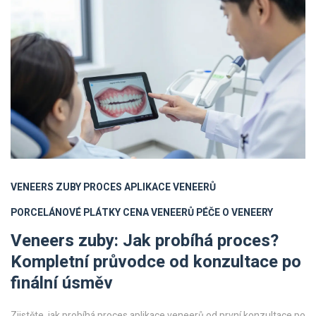
VENEERS ZUBY
PROCES APLIKACE VENEERŮ
PORCELÁNOVÉ PLÁTKY
CENA VENEERŮ
PÉČE O VENEERY
Veneers zuby: Jak probíhá proces?
Kompletní průvodce od konzultace po
finální úsměv
Zjistěte, jak probíhá proces aplikace veneerů od první konzultace po