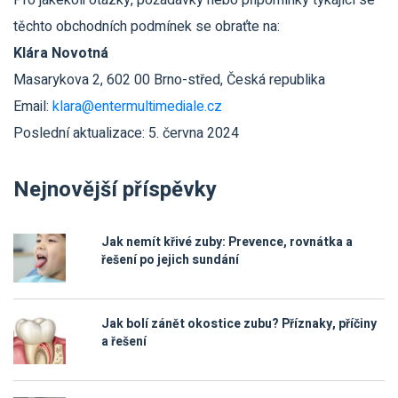
Pro jakékoli otázky, požadavky nebo připomínky týkající se
těchto obchodních podmínek se obraťte na:
Klára Novotná
Masarykova 2, 602 00 Brno-střed, Česká republika
Email:
klara@entermultimediale.cz
Poslední aktualizace: 5. června 2024
Nejnovější příspěvky
Jak nemít křivé zuby: Prevence, rovnátka a
řešení po jejich sundání
Jak bolí zánět okostice zubu? Příznaky, příčiny
a řešení