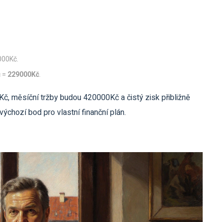
000Kč.
č =
229000Kč
.
č, měsíční tržby budou 420000Kč a čistý zisk přibližně
chozí bod pro vlastní finanční plán.