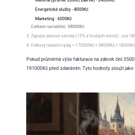
Materiál (průměr 200Kč/zákrok) - 24000Kč
Energetické služby - 8000Kč
Marketing - 6000Kč
Celkem variabilní: 38000Kč
Zapojte daňové odvody (15% z hrubých mezd) - cca 18
Celkový měsíční výdaj = 173000Kč + 38000Kč + 18000K
Pokud průměrná výše fakturace na zákrok činí 3500K
191000Kč před zdaněním. Tyto hodnoty slouží jako vý