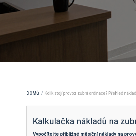
DOMŮ
Kolik stojí provoz zubní ordinace? Přehled náklad
Kalkulačka nákladů na zubn
Vypočítejte přibližné měsíční náklady na pro