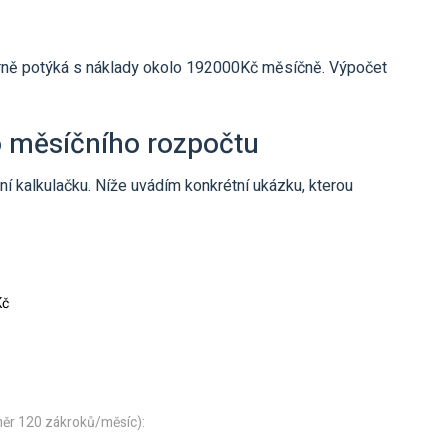
rně potýká s náklady okolo 192000Kč měsíčně. Výpočet
o měsíčního rozpočtu
astní kalkulačku. Níže uvádím konkrétní ukázku, kterou
Kč
měr 120 zákroků/měsíc):