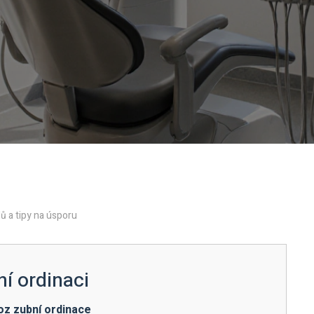
ů a tipy na úsporu
í ordinaci
voz zubní ordinace