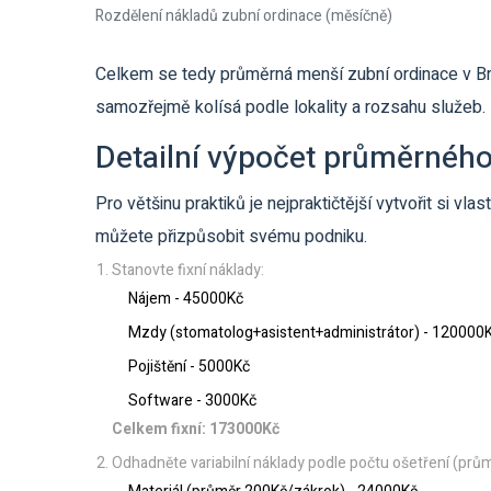
Rozdělení nákladů zubní ordinace (měsíčně)
Celkem se tedy průměrná menší zubní ordinace v B
samozřejmě kolísá podle lokality a rozsahu služeb.
Detailní výpočet průměrnéh
Pro většinu praktiků je nejpraktičtější vytvořit si vl
můžete přizpůsobit svému podniku.
Stanovte fixní náklady:
Nájem - 45000Kč
Mzdy (stomatolog+asistent+administrátor) - 120000
Pojištění - 5000Kč
Software - 3000Kč
Celkem fixní: 173000Kč
Odhadněte variabilní náklady podle počtu ošetření (prů