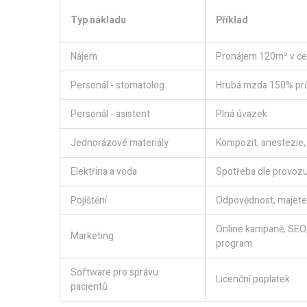
Typ nákladu
Příklad
Nájem
Pronájem 120m² v ce
Personál - stomatolog
Hrubá mzda 150% pr
Personál - asistent
Plná úvazek
Jednorázové materiály
Kompozit, anestezie,
Elektřina a voda
Spotřeba dle provoz
Pojištění
Odpovědnost, majetek
Online kampaně, SEO,
Marketing
program
Software pro správu
Licenční poplatek
pacientů