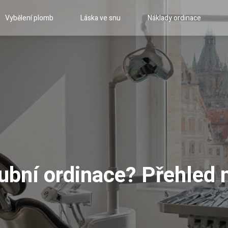
Vybělení plomb
Láska ve snu
Náklady ordinace
zubní ordinace? Přehled 