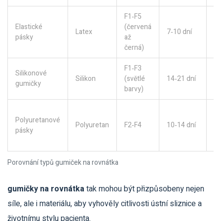
F1‑F5
St
Elastické
(červená
Latex
7‑10 dní
ko
pásky
až
za
černá)
F1‑F3
Pa
Silikonové
Silikon
(světlé
14‑21 dní
al
gumičky
barvy)
la
Vy
Polyuretanové
od
Polyuretan
F2‑F4
10‑14 dní
pásky
pr
ro
Porovnání typů gumiček na rovnátka
gumičky na rovnátka
tak mohou být přizpůsobeny nejen
síle, ale i materiálu, aby vyhověly citlivosti ústní sliznice a
životnímu stylu pacienta.