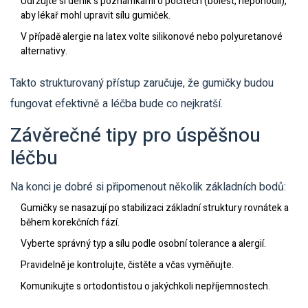
Udržujte si deník s poznámkami o pocitech (bolest, nepohodlí),
aby lékař mohl upravit sílu gumiček.
V případě alergie na latex volte silikonové nebo polyuretanové
alternativy.
Takto strukturovaný přístup zaručuje, že gumičky budou
fungovat efektivně a léčba bude co nejkratší.
Závěrečné tipy pro úspěšnou
léčbu
Na konci je dobré si připomenout několik základních bodů:
Gumičky se nasazují po stabilizaci základní struktury rovnátek a
během korekčních fází.
Vyberte správný typ a sílu podle osobní tolerance a alergií.
Pravidelně je kontrolujte, čistěte a včas vyměňujte.
Komunikujte s ortodontistou o jakýchkoli nepříjemnostech.