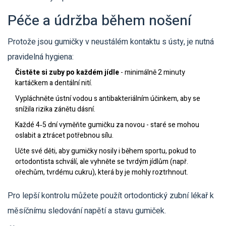
Péče a údržba během nošení
Protože jsou gumičky v neustálém kontaktu s ústy, je nutná
pravidelná hygiena:
Čistěte si zuby po každém jídle
- minimálně 2 minuty
kartáčkem a dentální nití.
Vypláchněte ústní vodou s antibakteriálním účinkem, aby se
snížila rizika zánětu dásní.
Každé 4‑5 dní vyměňte gumičku za novou - staré se mohou
oslabit a ztrácet potřebnou sílu.
Učte své děti, aby gumičky nosily i během sportu, pokud to
ortodontista schválí, ale vyhněte se tvrdým jídlům (např.
ořechům, tvrdému cukru), která by je mohly roztrhnout.
Pro lepší kontrolu můžete použít
ortodontický zubní lékař
k
měsíčnímu sledování napětí a stavu gumiček.