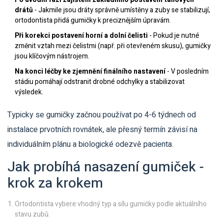
drátů
- Jakmile jsou dráty správně umístěny a zuby se stabilizují,
ortodontista přidá gumičky k preciznějším úpravám.
Při korekci postavení horní a dolní čelisti
- Pokud je nutné
změnit vztah mezi čelistmi (např. při otevřeném skusu), gumičky
jsou klíčovým nástrojem.
Na konci léčby ke zjemnění finálního nastavení
- V posledním
stádiu pomáhají odstranit drobné odchylky a stabilizovat
výsledek.
Typicky se gumičky začnou používat po 4-6 týdnech od
instalace prvotních rovnátek, ale přesný termín závisí na
individuálním plánu a biologické odezvě pacienta.
Jak probíhá nasazení gumiček -
krok za krokem
Ortodontista vybere vhodný typ a sílu gumičky podle aktuálního
stavu zubů.