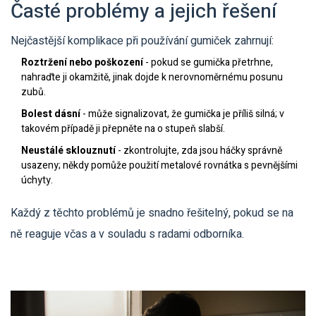
Časté problémy a jejich řešení
Nejčastější komplikace při používání gumiček zahrnují:
Roztržení nebo poškození
- pokud se gumička přetrhne,
nahraďte ji okamžitě, jinak dojde k nerovnoměrnému posunu
zubů.
Bolest dásní
- může signalizovat, že gumička je příliš silná; v
takovém případě ji přepněte na o stupeň slabší.
Neustálé sklouznutí
- zkontrolujte, zda jsou háčky správně
usazeny; někdy pomůže použití
metalové rovnátka
s pevnějšími
úchyty.
Každý z těchto problémů je snadno řešitelný, pokud se na
ně reaguje včas a v souladu s radami odborníka.