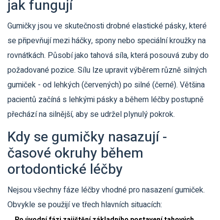
jak fungují
Gumičky jsou ve skutečnosti drobné elastické pásky, které
se připevňují mezi háčky, spony nebo speciální kroužky na
rovnátkách. Působí jako tahová síla, která posouvá zuby do
požadované pozice. Sílu lze upravit výběrem různě silných
gumiček - od lehkých (červených) po silné (černé). Většina
pacientů začíná s lehkými pásky a během léčby postupně
přechází na silnější, aby se udržel plynulý pokrok.
Kdy se gumičky nasazují -
časové okruhy během
ortodontické léčby
Nejsou všechny fáze léčby vhodné pro nasazení gumiček.
Obvykle se použijí ve třech hlavních situacích:
Po úvodní fázi zajištění základního postavení tahových