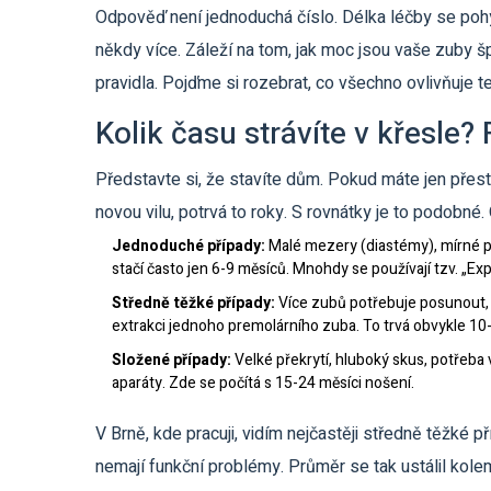
Odpověď není jednoduchá číslo. Délka léčby se po
někdy více. Záleží na tom, jak moc jsou vaše zuby 
pravidla. Pojďme si rozebrat, co všechno ovlivňuje t
Kolik času strávíte v křesle? 
Představte si, že stavíte dům. Pokud máte jen přes
novou vilu, potrvá to roky. S rovnátky je to podobné. O
Jednoduché případy:
Malé mezery (diastémy), mírné př
stačí často jen 6-9 měsíců. Mnohdy se používají tzv. „Exp
Středně těžké případy:
Více zubů potřebuje posunout, j
extrakci jednoho premolárního zuba. To trvá obvykle 10
Složené případy:
Velké překrytí, hluboký skus, potřeb
aparáty. Zde se počítá s 15-24 měsíci nošení.
V Brně, kde pracuji, vidím nejčastěji středně těžké pří
nemají funkční problémy. Průměr se tak ustálil kolem