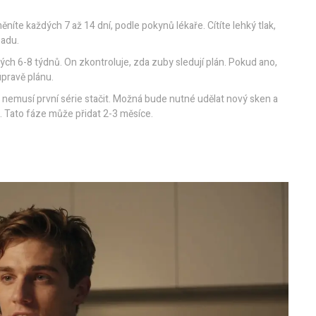
níte každých 7 až 14 dní, podle pokynů lékaře. Cítíte lehký tlak,
sadu.
ých 6-8 týdnů. On zkontroluje, zda zuby sledují plán. Pokud ano,
úpravě plánu.
ů nemusí první série stačit. Možná bude nutné udělat nový sken a
. Tato fáze může přidat 2-3 měsíce.