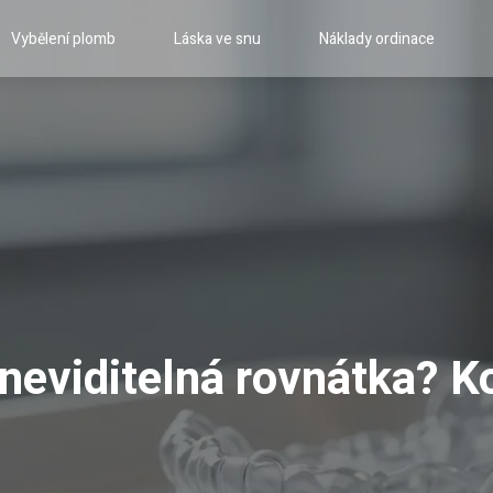
Vybělení plomb
Láska ve snu
Náklady ordinace
 neviditelná rovnátka? 