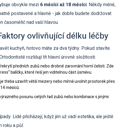
hybuje obvykle mezi
6 měsíci až 18 měsíci
. Někdy méně,
špatně postavené a hlavně - jak dobře budete dodržovat
en časoměřič nad vaší hlavou.
Faktory ovlivňující délku léčby
tavět kuchyň, hotovo máte za dva týdny. Pokud stavíte
rtodontisté rozlišují tři hlavní úrovně složitosti:
ekrytí předních zubů nebo drobné zarovnání horní čelisti. Zde
ress“ balíčky, které řeší jen viditelnou část úsměvu.
e třeba uzavřít větší mezery nebo mírně uvolnit prostorek přes
-14 měsíců.
a výrazného posunu celých řad zubů nebo kombinace s jinými
pady. Lidé přicházejí, když jim už vadí estetika, ale ještě
 roku a půl.