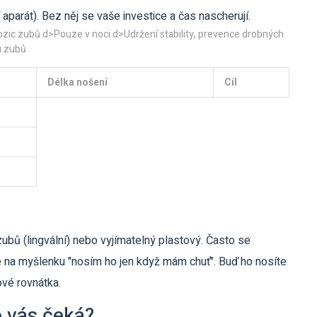
 aparát
)
. Bez něj se vaše investice a čas nascherují.
ozic zubů d>Pouze v noci d>Udržení stability, prevence drobných
u zubů
Délka nošení
Cíl
ubů (lingvální) nebo vyjímatelný plastový. Často se
e na myšlenku "nosím ho jen když mám chuť". Buď ho nosíte
ové rovnátka.
 vás čeká?