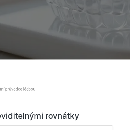
etní průvodce léčbou
eviditelnými rovnátky