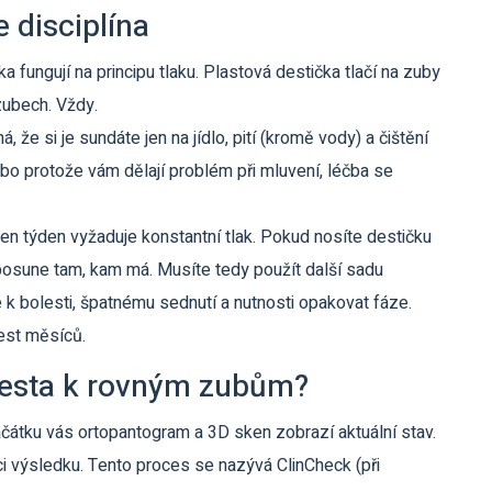
e disciplína
a fungují na principu tlaku. Plastová destička tlačí na zuby
zubech. Vždy.
, že si je sundáte jen na jídlo, pití (kromě vody) a čištění
bo protože vám dělají problém při mluvení, léčba se
en týden vyžaduje konstantní tlak. Pokud nosíte destičku
eposune tam, kam má. Musíte tedy použít další sadu
e k bolesti, špatnému sednutí a nutnosti opakovat fáze.
est měsíců.
cesta k rovným zubům?
ačátku vás ortopantogram a 3D sken zobrazí aktuální stav.
aci výsledku. Tento proces se nazývá ClinCheck (při