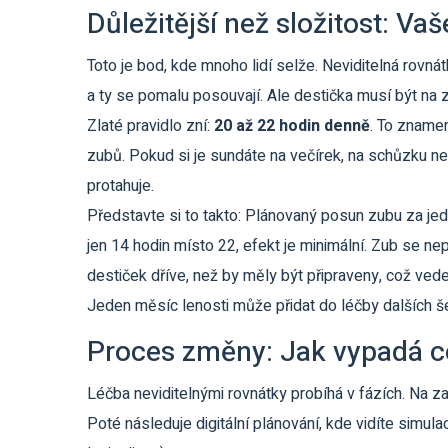
Důležitější než složitost: Vaš
Toto je bod, kde mnoho lidí selže. Neviditelná rovnátk
a ty se pomalu posouvají. Ale destička musí být na 
Zlaté pravidlo zní:
20 až 22 hodin denně
. To znamená
zubů. Pokud si je sundáte na večírek, na schůzku ne
protahuje.
Představte si to takto: Plánovaný posun zubu za jed
jen 14 hodin místo 22, efekt je minimální. Zub se n
destiček dříve, než by měly být připraveny, což ved
Jeden měsíc lenosti může přidat do léčby dalších š
Proces změny: Jak vypadá 
Léčba neviditelnými rovnátky probíhá v fázích. Na z
Poté následuje digitální plánování, kde vidíte simul