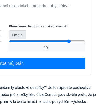
skání realistického odhadu doby léčby a
Plánovaná disciplína (nošení denně):
Hodin
tat můj plán
undám ty plastové destičky?" Je to naprosto pochoplivé.
nebo jiné značky jako
ClearCorrect
, jsou skvělá proto, že je
iplínu. A ta často narazí na touhu po rychlém výsledku.