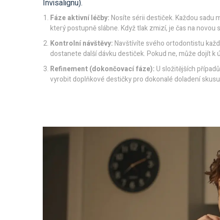
Invisalignu).
Fáze aktivní léčby:
Nosíte sérii destiček. Každou sadu mě
který postupně slábne. Když tlak zmizí, je čas na novou 
Kontrolní návštěvy:
Navštívíte svého ortodontistu každ
dostanete další dávku destiček. Pokud ne, může dojít k 
Refinement (dokončovací fáze):
U složitějších případ
vyrobit doplňkové destičky pro dokonalé doladení skusu