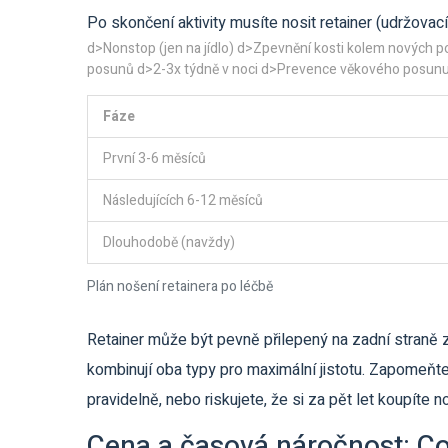
Po skončení aktivity musíte nosit
retainer
(
udržovací
d>Nonstop (jen na jídlo) d>Zpevnění kosti kolem nových p
posunů d>2-3x týdně v noci d>Prevence věkového posun
Fáze
První 3-6 měsíců
Následujících 6-12 měsíců
Dlouhodobě (navždy)
Plán nošení retainera po léčbě
Retainer může být pevně přilepený na zadní straně z
kombinují oba typy pro maximální jistotu. Zapomeňt
pravidelně, nebo riskujete, že si za pět let koupíte n
Cena a časová náročnost: Co