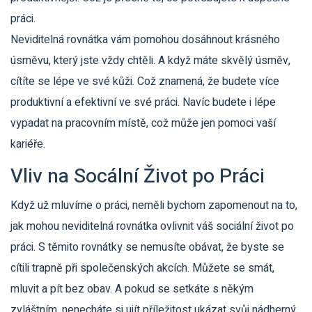
práci.
Neviditelná rovnátka vám pomohou dosáhnout krásného
úsměvu, který jste vždy chtěli. A když máte skvělý úsměv,
cítíte se lépe ve své kůži. Což znamená, že budete více
produktivní a efektivní ve své práci. Navíc budete i lépe
vypadat na pracovním místě, což může jen pomoci vaší
kariéře.
Vliv na Socální Život po Práci
Když už mluvíme o práci, neměli bychom zapomenout na to,
jak mohou neviditelná rovnátka ovlivnit váš sociální život po
práci. S těmito rovnátky se nemusíte obávat, že byste se
cítili trapně při společenských akcích. Můžete se smát,
mluvit a pít bez obav. A pokud se setkáte s někým
zvláštním, nenecháte si ujít příležitost ukázat svůj nádherný