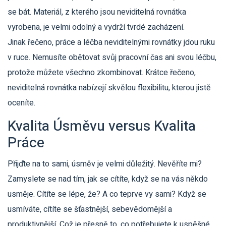
se bát. Materiál, z kterého jsou neviditelná rovnátka
vyrobena, je velmi odolný a vydrží tvrdé zacházení.
Jinak řečeno, práce a léčba neviditelnými rovnátky jdou ruku
v ruce. Nemusíte obětovat svůj pracovní čas ani svou léčbu,
protože můžete všechno zkombinovat. Krátce řečeno,
neviditelná rovnátka nabízejí skvělou flexibilitu, kterou jistě
oceníte.
Kvalita Úsměvu versus Kvalita
Práce
Přijďte na to sami, úsměv je velmi důležitý. Nevěříte mi?
Zamyslete se nad tím, jak se cítíte, když se na vás někdo
usměje. Cítíte se lépe, že? A co teprve vy sami? Když se
usmíváte, cítíte se šťastnější, sebevědomější a
produktivnější. Což je přesně to, co potřebujete k uspěšné