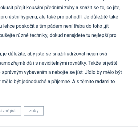
usit přejít kousání předními zuby a snažit se to, co jíte,
pro ústní hygienu, ale také pro pohodlí. Je důležité také
 lehce poskočit a tím pádem není třeba do toho „jít
koušejte různé techniky, dokud nenajdete tu nejlepší pro
 je důležité, aby jste se snažili udržovat nejen svá
 samozřejmě dá i s neviditelnými rovnátky. Takže si ještě
 správným vybavením a nebojte se jíst. Jídlo by mělo být
by mělo být jednoduché a příjemné. A s těmito radami to
rávně jíst
zuby