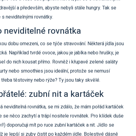
zdravější a především, abyste nebyli stále hungry. Tak se
 s neviditelnými rovnátky.
o neviditelné rovnátka
kou dobu omezeni, co se týče stravování. Některá jídla jsou
ká. Například tvrdé ovoce, jakou je jablka nebo hrušky, je
el do nich kousat přímo. Rovněž i křupavé zelené saláty
gurty nebo smoothies jsou ideální, protože se nemusí
 třeba těstoviny nebo rýže? Ty jsou taky skvělé.
přátelé: zubní nit a kartáček
á neviditelná rovnátka, se mi zdálo, že mám pořád kartáček
le se něco zachytí a trápí nositele rovnátek. Pro klídek duše
í!) doporučuji mít po ruce zubní kartáček a nit. Jídlo se
ž je lepší si zuby čistit po každém jídle. Bolestivé dásně