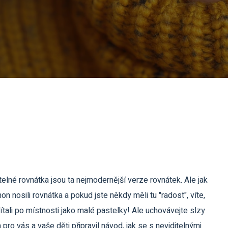
elné rovnátka jsou ta nejmodernější verze rovnátek. Ale jak
n nosili rovnátka a pokud jste někdy měli tu "radost", víte,
ítali po místnosti jako malé pastelky! Ale uchovávejte slzy
sem pro vás a vaše děti připravil návod, jak se s neviditelnými