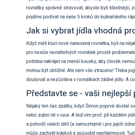
rovnátky správně stravovat, abyste byli šťastnější, 
pojdme podívat na naše 5 kroků do kulinařského ráje
Jak si vybrat jídla vhodná pr
Když měli kluci nově nanesená rovnátka, byli na něja
pro nosiče neviditelných rovnátek prostě problematic
potřeba nakrájet na menší kousky, aby člověk nemus
mohou být obtížné. Ale není vše ztraceno! Třeba jo
doušovat a nezůstáva v rovnátkách žádné jídlo. A co
Představte se - vaši nejlepší 
Nějaký ten čas zpátky, když Šimon poprvé dostal sv
nebo zubní nit v ruce. A teď vím proč: při každém jíd
a pohodlí vašich dětí (a samozřejmě i pro jejich zdrav
může zachytit kdekoli a způsobit nepříjemnosti. Tudí