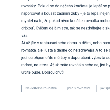
rovnátky. Pokud se do něčeho koušete, je lepší se pok
naporcovat a kousat zadními zuby - je to lepší nejen 
myslet na to, že pokud něco koušíte, rovnátka mohou
držkou“. Cvičení dělá mistra, tak se nezdráhejte a z
vás.
Ať už jíte v restauraci nebo doma, s dětmi, nebo sami,
rovnátka, ale i ústa a dásně co nejzdravější. A to se
jednou připomeňte mé tipy a doporučení, vybavte se
radost, ne stres. Ať už máte rovnátka nebo ne, jíst 
určitě bude. Dobrou chuť!
Neviditelné rovnátka
jídlo s rovnátky
jak sp