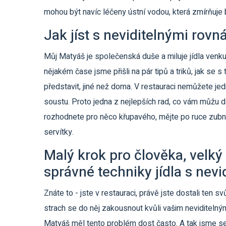
mohou být navíc léčeny ústní vodou, která zmírňuje 
Jak jíst s neviditelnými rov
Můj Matyáš je společenská duše a miluje jídla venku
nějakém čase jsme přišli na pár tipů a triků, jak se s
představit, jiné než doma. V restauraci nemůžete je
soustu. Proto jedna z nejlepších rad, co vám můžu dát
rozhodnete pro něco křupavého, mějte po ruce zubní 
servítky.
Malý krok pro člověka, velký
správné techniky jídla s nevi
Znáte to - jste v restauraci, právě jste dostali ten
strach se do něj zakousnout kvůli vašim neviditeln
Matyáš měl tento problém dost často. A tak jsme se 