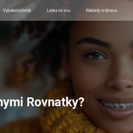
Vybělení plomb
Láska ve snu
Náklady ordinace
lnymi Rovnatky?