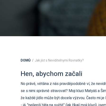
DOMŮ
Jak jíst s Neviditelnymi Rovnatky?
Hen, abychom začali
No právě, většina z nás pravděpodobně ví, že nevidit
se s nimi správně stravovat? Moji kluci Matyáš a Šimo
že každé jídlo může být docela výzvou. Často mi je l
- já, "nejlepší táta na světě" (jak říkají moji kluci), j