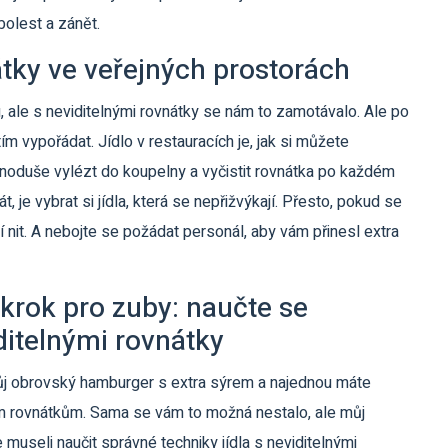
bolest a zánět.
nátky ve veřejných prostorách
, ale s neviditelnými rovnátky se nám to zamotávalo. Ale po
 tím vypořádat. Jídlo v restauracích je, jak si můžete
dnoduše vylézt do koupelny a vyčistit rovnátka po každém
, je vybrat si jídla, která se nepřižvýkají. Přesto, pokud se
nit. A nebojte se požádat personál, aby vám přinesl extra
 krok pro zuby: naučte se
ditelnými rovnátky
 svůj obrovský hamburger s extra sýrem a najednou máte
ým rovnátkům. Sama se vám to možná nestalo, ale můj
museli naučit správné techniky jídla s neviditelnými