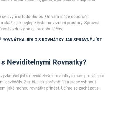
e se svým ortodontistou. On vám může doporučit
m ukáže, jak nejlépe čistit mezizubní prostory. Správná
í úsměv zdravý po celou dobu léčby.
É ROVNÁTKA
JÍDLO S ROVNÁTKY
JAK SPRÁVNĚ JÍST
t s Neviditelnymi Rovnatky?
 vyzkoušel jíst s neviditelnými rovnátky a mám pro vás pár
 mi osvědčily. Zjistěte, jak správně jíst a jak se vyhnout
em, jaké mohou rovnátka přinést. Učíme se zacházet s
 rovnátky, abychom mohli být svým zubům co nejmírnější.
u na cestu objevování těchto tajemství.