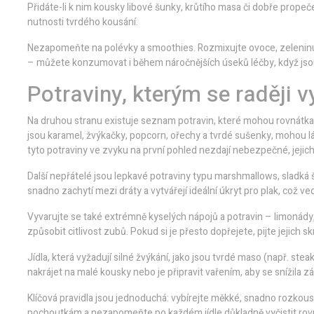
Přidáte-li k nim kousky libové šunky, krůtího masa či dobře propeče
nutnosti tvrdého kousání.
Nezapomeňte na polévky a smoothies. Rozmixujte ovoce, zeleninu
– můžete konzumovat i během náročnějších úseků léčby, když jsou 
Potraviny, kterým se raději 
Na druhou stranu existuje seznam potravin, které mohou rovnátka
jsou karamel, žvýkačky, popcorn, ořechy a tvrdé sušenky, mohou l
tyto potraviny ve zvyku na první pohled nezdají nebezpečné, jejic
Další nepřátelé jsou lepkavé potraviny typu marshmallows, sladká
snadno zachytí mezi dráty a vytvářejí ideální úkryt pro plak, což v
Vyvarujte se také extrémně kyselých nápojů a potravin – limonády
způsobit citlivost zubů. Pokud si je přesto dopřejete, pijte jejich
Jídla, která vyžadují silné žvýkání, jako jsou tvrdé maso (např. st
nakrájet na malé kousky nebo je připravit vařením, aby se snížila z
Klíčová pravidla jsou jednoduchá: vybírejte měkké, snadno rozkou
pochoutkám a nezapomeňte po každém jídle důkladně vyčistit rovn