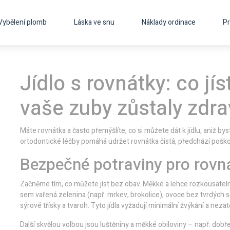
Vybělení plomb
Láska ve snu
Náklady ordinace
Pr
Jídlo s rovnátky: co jí
vaše zuby zůstaly zdr
Máte rovnátka a často přemýšlíte, co si můžete dát k jídlu, aniž by
ortodontické léčby pomáhá udržet rovnátka čistá, předchází poškoz
Bezpečné potraviny pro rovn
Začněme tím, co můžete jíst bez obav. Měkké a lehce rozkousatelné
sem vařená zelenina (např. mrkev, brokolice), ovoce bez tvrdých se
sýrové třísky a tvaroh. Tyto jídla vyžadují minimální žvýkání a nezat
Další skvělou volbou jsou luštěniny a měkké obiloviny – např. dobř