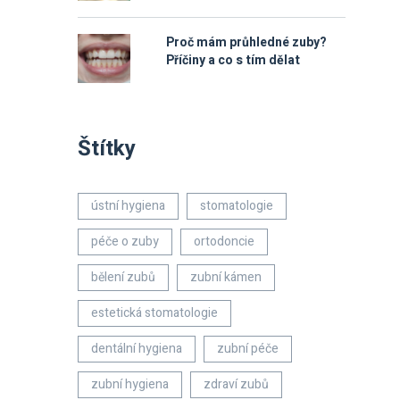
Proč mám průhledné zuby?
Příčiny a co s tím dělat
Štítky
ústní hygiena
stomatologie
péče o zuby
ortodoncie
bělení zubů
zubní kámen
estetická stomatologie
dentální hygiena
zubní péče
zubní hygiena
zdraví zubů