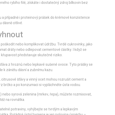
ného rybího filé, získáte i dostatečný zdroj bílkovin bez
 a případně i proteinový prášek do krémové konzistence
dásně citlivé.
vyhnout
 poškodit nebo komplikovat údržbu. Tvrdé cukrovinky, jako
ámat dráty nebo odlepovat cementové částky. I když se
h křupavost představuje skutečné riziko.
 šťáva z hroznů nebo lepkavé sušené ovoce. Tyto prášky se
ede k zánětu dásní a zubnímu kazu.
, citrusové šťávy a vinný ocet mohou rozrušit cement a
 skrz brčko a po konzumaci si vypláchněte ústa vodou.
eak) nebo syrová zelenina (mrkev, řepa), můžete rozmixovat,
átěž na rovnátka.
satelné potraviny, vyhýbejte se tvrdým a lepkavým
átka. Pořádná ústní hygiena je jen polovina úspěchu –