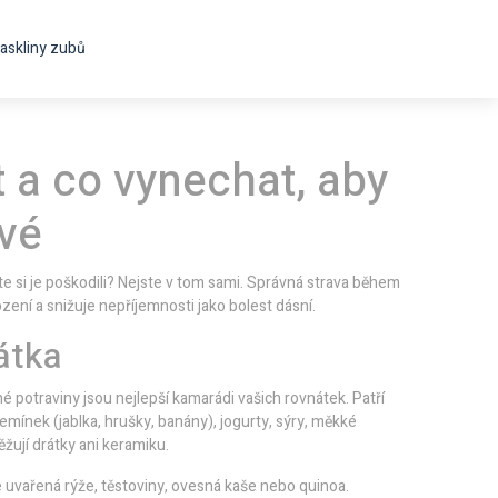
askliny zubů
st a co vynechat, aby
avé
ste si je poškodili? Nejste v tom sami. Správná strava během
ení a snižuje nepříjemnosti jako bolest dásní.
átka
 potraviny jsou nejlepší kamarádi vašich rovnátek. Patří
mínek (jablka, hrušky, banány), jogurty, sýry, měkké
ěžují drátky ani keramiku.
e uvařená rýže, těstoviny, ovesná kaše nebo quinoa.