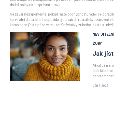
druhá polovina je správná strava.
Na závěr nezapomeňte: pokud máte pochybnosti, raději se poraďt
konkrétní dietu, která odpovídá typu vašich rovnátek, a zároveň vá
kombinace jídla a péče vám ušetří návštěvy zubního lékaře a udrž
NEVIDITELN
ZUBY
Jak jís
Ahoj! Já jsem
tipů, které se
nepříjemnost
neviditelnými
září 5 2023
Pojďte se mno