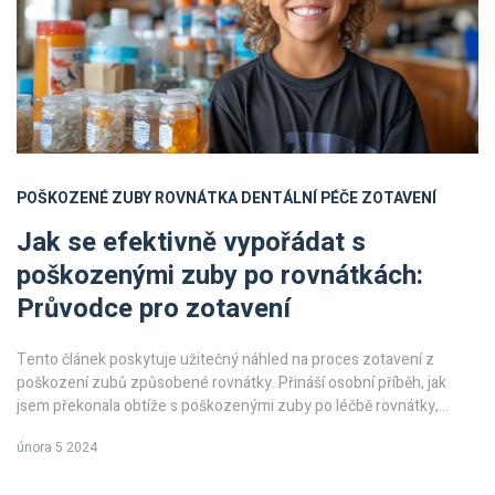
POŠKOZENÉ ZUBY
ROVNÁTKA
DENTÁLNÍ PÉČE
ZOTAVENÍ
Jak se efektivně vypořádat s
poškozenými zuby po rovnátkách:
Průvodce pro zotavení
Tento článek poskytuje užitečný náhled na proces zotavení z
poškození zubů způsobené rovnátky. Přináší osobní příběh, jak
jsem překonala obtíže s poškozenými zuby po léčbě rovnátky,
včetně efektivních řešení a tipů pro správnou dentální péči. Jedná
února 5 2024
se o komplexní průvodce plný užitečných rad, jak zajistit zdraví
vašich zubů po odstranění rovnátek.