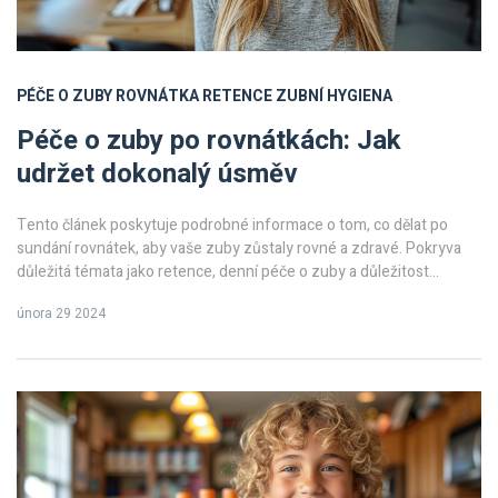
PÉČE O ZUBY
ROVNÁTKA
RETENCE
ZUBNÍ HYGIENA
Péče o zuby po rovnátkách: Jak
udržet dokonalý úsměv
Tento článek poskytuje podrobné informace o tom, co dělat po
sundání rovnátek, aby vaše zuby zůstaly rovné a zdravé. Pokryva
důležitá témata jako retence, denní péče o zuby a důležitost
pravidelných návštěv u zubaře. Čtenáři se dozví, jak si udržet
února 29 2024
dokonalý úsměv i po sundání rovnátek, a najdou zde tipy na to, jak si
správně čistit zuby a jaké pomůcky by měli používat.