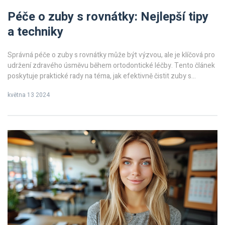
Péče o zuby s rovnátky: Nejlepší tipy
a techniky
Správná péče o zuby s rovnátky může být výzvou, ale je klíčová pro
udržení zdravého úsměvu během ortodontické léčby. Tento článek
poskytuje praktické rady na téma, jak efektivně čistit zuby s
rovnátky, jaké pomůcky jsou nejlepší a jak předcházet problémům s
května 13 2024
dásněmi. Odhalíme také, jak správně jíst s rovnátky a jaká opatření
mají být podniknuta v případě nouze.