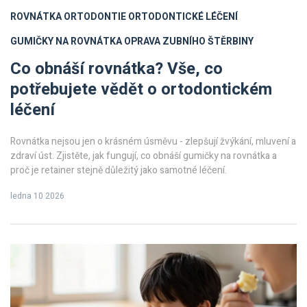
ROVNÁTKA
ORTODONTIE
ORTODONTICKÉ LÉČENÍ
GUMIČKY NA ROVNÁTKA
OPRAVA ZUBNÍHO ŠTĚRBINY
Co obnáší rovnátka? Vše, co
potřebujete vědět o ortodontickém
léčení
Rovnátka nejsou jen o krásném úsměvu - zlepšují žvýkání, mluvení a
zdraví úst. Zjistěte, jak fungují, co obnáší gumičky na rovnátka a
proč je retainer stejně důležitý jako samotné léčení.
ledna 10 2026