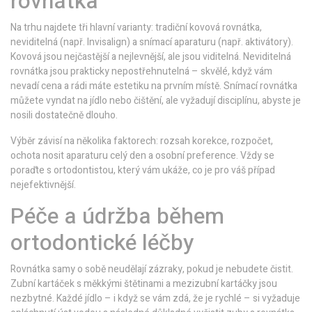
rovnátka
Na trhu najdete tři hlavní varianty: tradiční kovová rovnátka,
neviditelná (např. Invisalign) a snímací aparaturu (např. aktivátory).
Kovová jsou nejčastější a nejlevnější, ale jsou viditelná. Neviditelná
rovnátka jsou prakticky nepostřehnutelná – skvělé, když vám
nevadí cena a rádi máte estetiku na prvním místě. Snímací rovnátka
můžete vyndat na jídlo nebo čištění, ale vyžadují disciplínu, abyste je
nosili dostatečně dlouho.
Výběr závisí na několika faktorech: rozsah korekce, rozpočet,
ochota nosit aparaturu celý den a osobní preference. Vždy se
poraďte s ortodontistou, který vám ukáže, co je pro váš případ
nejefektivnější.
Péče a údržba během
ortodontické léčby
Rovnátka samy o sobě neudělají zázraky, pokud je nebudete čistit.
Zubní kartáček s měkkými štětinami a mezizubní kartáčky jsou
nezbytné. Každé jídlo – i když se vám zdá, že je rychlé – si vyžaduje