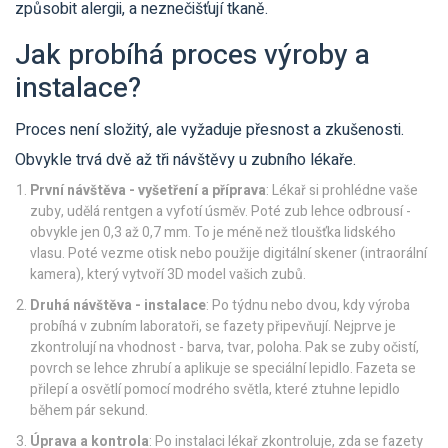
způsobit alergii, a neznečišťují tkaně.
Jak probíhá proces výroby a
instalace?
Proces není složitý, ale vyžaduje přesnost a zkušenosti.
Obvykle trvá dvě až tři návštěvy u zubního lékaře.
První návštěva - vyšetření a příprava
: Lékař si prohlédne vaše
zuby, udělá rentgen a vyfotí úsměv. Poté zub lehce odbrousí -
obvykle jen 0,3 až 0,7 mm. To je méně než tloušťka lidského
vlasu. Poté vezme otisk nebo použije digitální skener (intraorální
kamera), který vytvoří 3D model vašich zubů.
Druhá návštěva - instalace
: Po týdnu nebo dvou, kdy výroba
probíhá v zubním laboratoři, se fazety připevňují. Nejprve je
zkontrolují na vhodnost - barva, tvar, poloha. Pak se zuby očistí,
povrch se lehce zhrubí a aplikuje se speciální lepidlo. Fazeta se
přilepí a osvětlí pomocí modrého světla, které ztuhne lepidlo
během pár sekund.
Úprava a kontrola
: Po instalaci lékař zkontroluje, zda se fazety