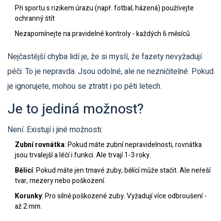
Při sportu s rizikem úrazu (např. fotbal, házená) používejte
ochranný štít
Nezapomínejte na pravidelné kontroly - každých 6 měsíců
Nejčastější chyba lidí je, že si myslí, že fazety nevyžadují
péči. To je nepravda. Jsou odolné, ale ne nezničitelné. Pokud
je ignorujete, mohou se ztratit i po pěti letech.
Je to jediná možnost?
Není. Existují i jiné možnosti:
Zubní rovnátka
: Pokud máte zubní nepravidelnosti, rovnátka
jsou trvalejší a léčí i funkci. Ale trvají 1-3 roky.
Bělící
: Pokud máte jen tmavé zuby, bělící může stačit. Ale neřeší
tvar, mezery nebo poškození.
Korunky
: Pro silně poškozené zuby. Vyžadují více odbroušení -
až 2 mm.