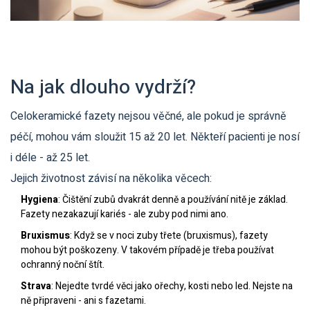
Na jak dlouho vydrží?
Celokeramické fazety nejsou věčné, ale pokud je správně
péčí, mohou vám sloužit 15 až 20 let. Někteří pacienti je nosí
i déle - až 25 let.
Jejich životnost závisí na několika věcech:
Hygiena
: Čištění zubů dvakrát denně a používání nitě je základ.
Fazety nezakazují kariés - ale zuby pod nimi ano.
Bruxismus
: Když se v noci zuby třete (bruxismus), fazety
mohou být poškozeny. V takovém případě je třeba používat
ochranný noční štít.
Strava
: Nejedte tvrdé věci jako ořechy, kosti nebo led. Nejste na
ně připraveni - ani s fazetami.