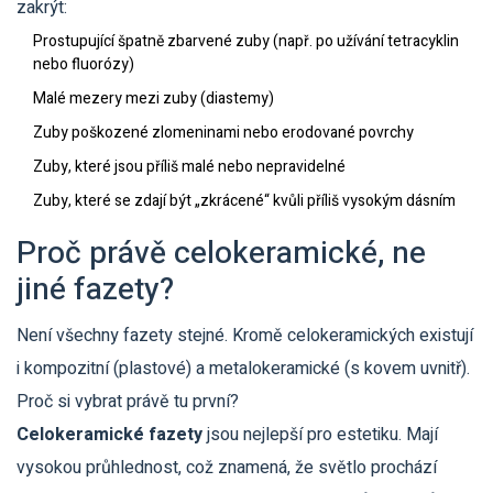
zakrýt:
Prostupující špatně zbarvené zuby (např. po užívání tetracyklin
nebo fluorózy)
Malé mezery mezi zuby (diastemy)
Zuby poškozené zlomeninami nebo erodované povrchy
Zuby, které jsou příliš malé nebo nepravidelné
Zuby, které se zdají být „zkrácené“ kvůli příliš vysokým dásním
Proč právě celokeramické, ne
jiné fazety?
Není všechny fazety stejné. Kromě celokeramických existují
i kompozitní (plastové) a metalokeramické (s kovem uvnitř).
Proč si vybrat právě tu první?
Celokeramické fazety
jsou nejlepší pro estetiku. Mají
vysokou průhlednost, což znamená, že světlo prochází