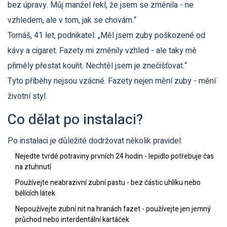
bez úpravy. Můj manžel řekl, že jsem se změnila - ne
vzhledem, ale v tom, jak se chovám.“
Tomáš, 41 let, podnikatel: „Měl jsem zuby poškozené od
kávy a cigaret. Fazety mi změnily vzhled - ale taky mě
přiměly přestat kouřit. Nechtěl jsem je znečišťovat.“
Tyto příběhy nejsou vzácné. Fazety nejen mění zuby - mění
životní styl.
Co dělat po instalaci?
Po instalaci je důležité dodržovat několik pravidel:
Nejedte tvrdé potraviny prvních 24 hodin - lepidlo potřebuje čas
na ztuhnutí
Používejte neabrazivní zubní pastu - bez částic uhlíku nebo
bělících látek
Nepoužívejte zubní nit na hranách fazet - používejte jen jemný
průchod nebo interdentální kartáček