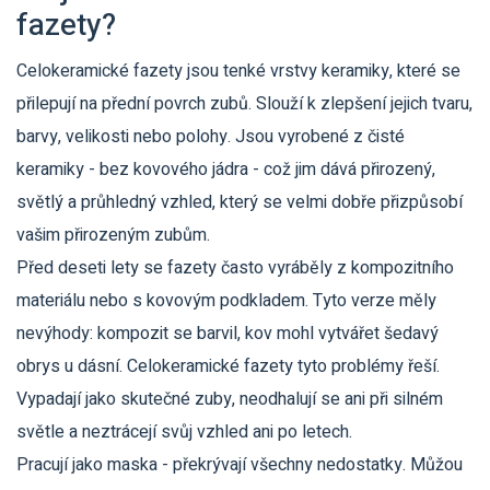
fazety?
Celokeramické fazety jsou tenké vrstvy keramiky, které se
přilepují na přední povrch zubů. Slouží k zlepšení jejich tvaru,
barvy, velikosti nebo polohy. Jsou vyrobené z čisté
keramiky - bez kovového jádra - což jim dává přirozený,
světlý a průhledný vzhled, který se velmi dobře přizpůsobí
vašim přirozeným zubům.
Před deseti lety se fazety často vyráběly z kompozitního
materiálu nebo s kovovým podkladem. Tyto verze měly
nevýhody: kompozit se barvil, kov mohl vytvářet šedavý
obrys u dásní. Celokeramické fazety tyto problémy řeší.
Vypadají jako skutečné zuby, neodhalují se ani při silném
světle a neztrácejí svůj vzhled ani po letech.
Pracují jako maska - překrývají všechny nedostatky. Můžou