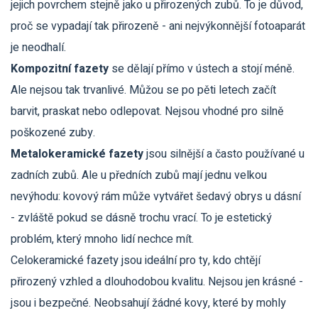
jejich povrchem stejně jako u přirozených zubů. To je důvod,
proč se vypadají tak přirozeně - ani nejvýkonnější fotoaparát
je neodhalí.
Kompozitní fazety
se dělají přímo v ústech a stojí méně.
Ale nejsou tak trvanlivé. Můžou se po pěti letech začít
barvit, praskat nebo odlepovat. Nejsou vhodné pro silně
poškozené zuby.
Metalokeramické fazety
jsou silnější a často používané u
zadních zubů. Ale u předních zubů mají jednu velkou
nevýhodu: kovový rám může vytvářet šedavý obrys u dásní
- zvláště pokud se dásně trochu vrací. To je estetický
problém, který mnoho lidí nechce mít.
Celokeramické fazety jsou ideální pro ty, kdo chtějí
přirozený vzhled a dlouhodobou kvalitu. Nejsou jen krásné -
jsou i bezpečné. Neobsahují žádné kovy, které by mohly