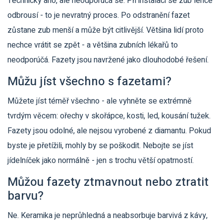
Technicky ano, ale neodporúčá se. Při instalaci se zub lehce
odbrousí - to je nevratný proces. Po odstranění fazet
zůstane zub menší a může být citlivější. Většina lidí proto
nechce vrátit se zpět - a většina zubních lékařů to
neodporúčá. Fazety jsou navržené jako dlouhodobé řešení.
Můžu jíst všechno s fazetami?
Můžete jíst téměř všechno - ale vyhněte se extrémně
tvrdým věcem: ořechy v skořápce, kosti, led, kousání tužek.
Fazety jsou odolné, ale nejsou vyrobené z diamantu. Pokud
byste je přetížili, mohly by se poškodit. Nebojte se jíst
jídelníček jako normálně - jen s trochu větší opatrností.
Můžou fazety ztmavnout nebo ztratit
barvu?
Ne. Keramika je neprůhledná a neabsorbuje barvivá z kávy,