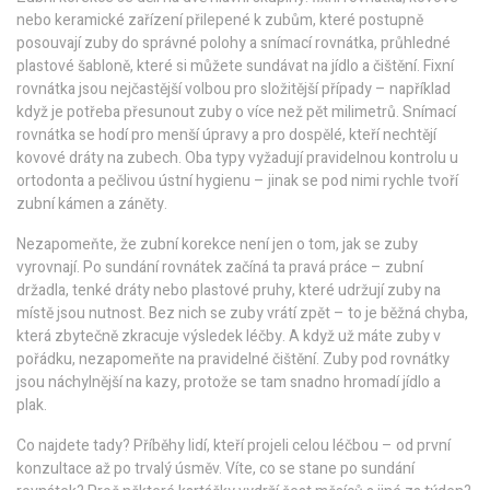
nebo keramické zařízení přilepené k zubům, které postupně
posouvají zuby do správné polohy
a
snímací rovnátka
,
průhledné
plastové šabloně, které si můžete sundávat na jídlo a čištění
. Fixní
rovnátka jsou nejčastější volbou pro složitější případy – například
když je potřeba přesunout zuby o více než pět milimetrů. Snímací
rovnátka se hodí pro menší úpravy a pro dospělé, kteří nechtějí
kovové dráty na zubech. Oba typy vyžadují pravidelnou kontrolu u
ortodonta a pečlivou ústní hygienu – jinak se pod nimi rychle tvoří
zubní kámen a záněty.
Nezapomeňte, že zubní korekce není jen o tom, jak se zuby
vyrovnají. Po sundání rovnátek začíná ta pravá práce –
zubní
držadla
,
tenké dráty nebo plastové pruhy, které udržují zuby na
místě
jsou nutnost. Bez nich se zuby vrátí zpět – to je běžná chyba,
která zbytečně zkracuje výsledek léčby. A když už máte zuby v
pořádku, nezapomeňte na pravidelné čištění. Zuby pod rovnátky
jsou náchylnější na kazy, protože se tam snadno hromadí jídlo a
plak.
Co najdete tady? Příběhy lidí, kteří projeli celou léčbou – od první
konzultace až po trvalý úsměv. Víte, co se stane po sundání