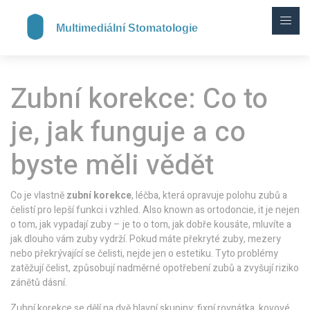
Zubní korekce: Co to
je, jak funguje a co
byste měli vědět
Co je vlastně
zubní korekce
,
léčba, která opravuje polohu zubů a
čelistí pro lepší funkci i vzhled
. Also known as
ortodoncie
, it je nejen
o tom, jak vypadají zuby – je to o tom, jak dobře kousáte, mluvíte a
jak dlouho vám zuby vydrží.
Pokud máte překryté zuby, mezery
nebo překrývající se čelisti, nejde jen o estetiku. Tyto problémy
zatěžují čelist, způsobují nadměrné opotřebení zubů a zvyšují riziko
zánětů dásní.
Zubní korekce se dělí na dvě hlavní skupiny:
fixní rovnátka
,
kovové