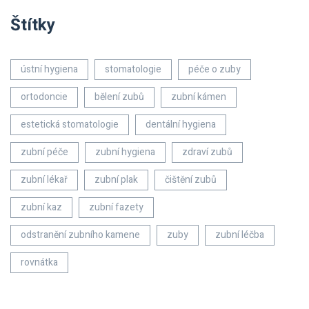
Štítky
ústní hygiena
stomatologie
péče o zuby
ortodoncie
bělení zubů
zubní kámen
estetická stomatologie
dentální hygiena
zubní péče
zubní hygiena
zdraví zubů
zubní lékař
zubní plak
čištění zubů
zubní kaz
zubní fazety
odstranění zubního kamene
zuby
zubní léčba
rovnátka