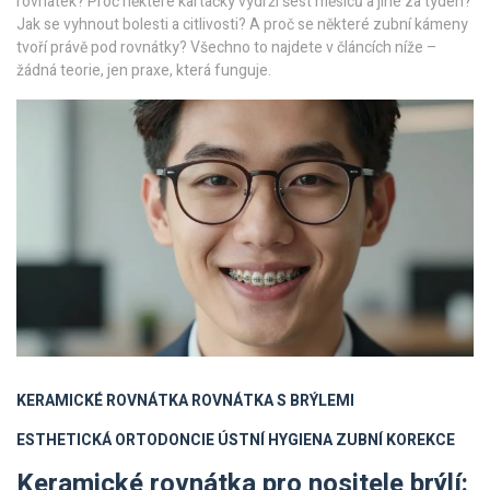
rovnátek? Proč některé kartáčky vydrží šest měsíců a jiné za týden?
Jak se vyhnout bolesti a citlivosti? A proč se některé zubní kámeny
tvoří právě pod rovnátky? Všechno to najdete v článcích níže –
žádná teorie, jen praxe, která funguje.
KERAMICKÉ ROVNÁTKA
ROVNÁTKA S BRÝLEMI
ESTHETICKÁ ORTODONCIE
ÚSTNÍ HYGIENA
ZUBNÍ KOREKCE
Keramické rovnátka pro nositele brýlí: