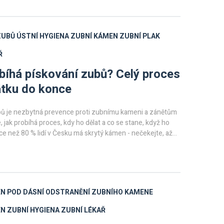
ZUBŮ
ÚSTNÍ HYGIENA
ZUBNÍ KÁMEN
ZUBNÍ PLAK
Ř
bíhá pískování zubů? Celý proces
tku do konce
bů je nezbytná prevence proti zubnímu kameni a zánětům
e, jak probíhá proces, kdy ho dělat a co se stane, když ho
íce než 80 % lidí v Česku má skrytý kámen - nečekejte, až
N POD DÁSNÍ
ODSTRANĚNÍ ZUBNÍHO KAMENE
EN
ZUBNÍ HYGIENA
ZUBNÍ LÉKAŘ