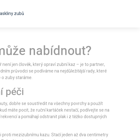
askliny zubů
 může nabídnout?
 není jen člověk, který opraví zubní kaz – je to partner,
ním průvodci se podíváme na nejdůležitější rady, které
e o zuby staráme.
í péči
inuty, dobře se soustředit na všechny povrchy a použít
okud máte pocit, že ruční kartáček nestačí, podívejte se na
frekvencí a pomáhají odstranit plak i z těžko dostupných
oji proti mezizubnímu kazu. Stačí jeden až dva centimetry