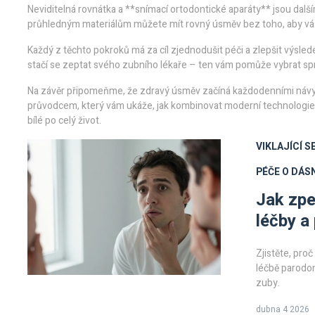
Neviditelná rovnátka a **snímací ortodontické aparáty** jsou dalším
průhledným materiálům můžete mít rovný úsměv bez toho, aby vás 
Každý z těchto pokroků má za cíl zjednodušit péči a zlepšit výslede
stačí se zeptat svého zubního lékaře – ten vám pomůže vybrat sp
Na závěr připomeňme, že zdravý úsměv začíná každodenními návyky
průvodcem, který vám ukáže, jak kombinovat moderní technologie
bílé po celý život.
VIKLAJÍCÍ S
PÉČE O DÁS
Jak zpe
léčby a
Zjistěte, proč
léčbě parodon
zuby.
dubna 4 2026