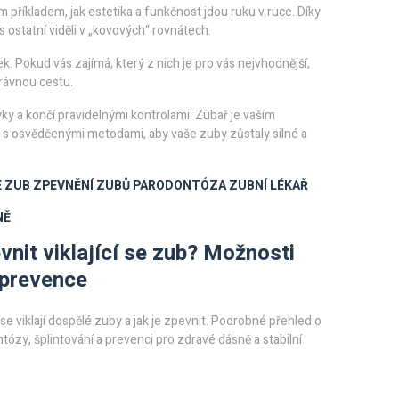
 příkladem, jak estetika a funkčnost jdou ruku v ruce. Díky
ostatní viděli v „kovových“ rovnátech.
k. Pokud vás zajímá, který z nich je pro vás nejvhodnější,
rávnou cestu.
 a končí pravidelnými kontrolami. Zubař je vaším
 s osvědčenými metodami, aby vaše zuby zůstaly silné a
E ZUB
ZPEVNĚNÍ ZUBŮ
PARODONTÓZA
ZUBNÍ LÉKAŘ
NĚ
vnit viklající se zub? Možnosti
 prevence
 se viklají dospělé zuby a jak je zpevnit. Podrobné přehled o
tózy, šplintování a prevenci pro zdravé dásně a stabilní