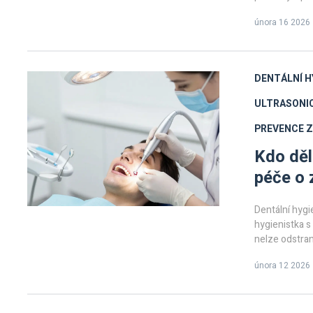
února 16 2026
DENTÁLNÍ H
ULTRASONIC
PREVENCE 
Kdo děl
péče o 
Dentální hygi
hygienistka s
nelze odstran
zlepšuje celk
února 12 2026