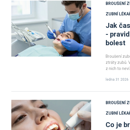
BROUŠENÍ 
ZUBNÍ LÉKA
Jak čas
- pravi
bolest
Broušení zubů
ztráty zubů. 
z nich to neví
ledna 31 2026
BROUŠENÍ 
ZUBNÍ LÉKA
Co je b