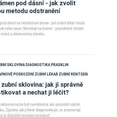
ámen pod dásní - jak zvolit
ou metodu odstranění
pod dásní se neodstraní doma - jen zubní lékař může
uk nebo laser. Nečekají na bolest - pravidelné čištění
tě zubů a dásňovému zánětu.
BNÍ SKLOVINA
DIAGNOSTIKA PRASKLIN
VINOVÉ POŠKOZENÍ
ZUBNÍ LÉKAŘ
ZUBNÍ RENTGEN
 zubní sklovina: jak ji správně
tikovat a nechat ji léčit?
 sklovina může být neviditelná, ale způsobit vážné
. Zjistěte, jak ji lékař diagnostikuje, co znamenají
oč je důležité nečekat na bolest.