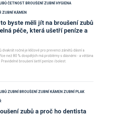
ZUBŮ
ČETNOST BROUŠENÍ
ZUBNÍ HYGIENA
Ř
ZUBNÍ KÁMEN
to byste měli jít na broušení zubů
delná péče, která ušetří peníze a
 dvakrát ročně je klíčové pro prevenci zánětů dásní a
Více než 80 % dospělých má problémy s dásněmi - a většina
. Pravidelné broušení šetří peníze i bolest.
ZUBŮ
ZUBNÍ BROUŠENÍ
ZUBNÍ KÁMEN
ZUBNÍ PLAK
Ř
roušení zubů a proč ho dentista