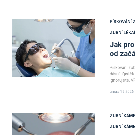
PÍSKOVÁNÍ 
ZUBNÍ LÉKA
Jak pro
od začá
Pískování zu
dásní. Zjistět
ignorujete. V
vás to bolí.
února 19 2026
ZUBNÍ KÁME
ZUBNÍ KÁM