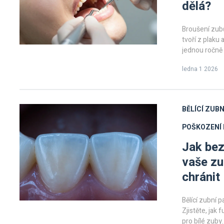
dělá?
Broušení zubů
tvoří z plaku
jednou ročně
ledna 1 2026
BĚLÍCÍ ZUBN
POŠKOZENÍ 
Jak bez
vaše zu
chránit
Bělící zubní p
Zjistěte, jak
pro bílé zuby.