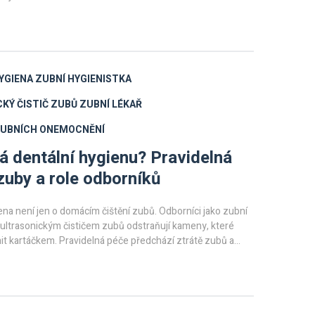
YGIENA
ZUBNÍ HYGIENISTKA
KÝ ČISTIČ ZUBŮ
ZUBNÍ LÉKAŘ
ZUBNÍCH ONEMOCNĚNÍ
á dentální hygienu? Pravidelná
zuby a role odborníků
ena není jen o domácím čištění zubů. Odborníci jako zubní
 ultrasonickým čističem zubů odstraňují kameny, které
it kartáčkem. Pravidelná péče předchází ztrátě zubů a
ové zdraví.