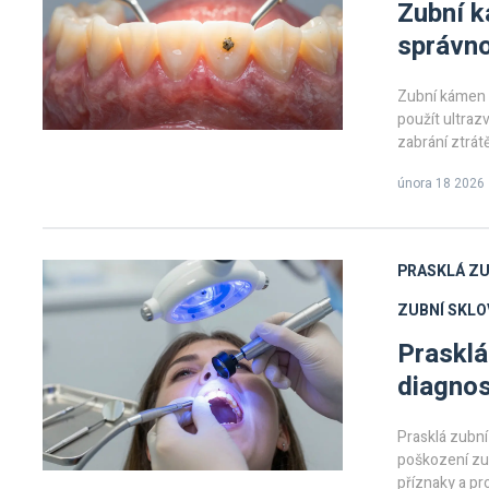
Zubní k
správn
Zubní kámen 
použít ultrazv
zabrání ztrá
února 18 2026
PRASKLÁ ZU
ZUBNÍ SKLO
Prasklá
diagnos
Prasklá zubní
poškození zubu
příznaky a pr