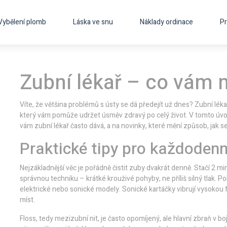
Vybělení plomb
Láska ve snu
Náklady ordinace
Pr
Zubní lékař – co vám
Víte, že většina problémů s ústy se dá předejít už dnes? Zubní lékař
který vám pomůže udržet úsměv zdravý po celý život. V tomto úvod
vám zubní lékař často dává, a na novinky, které mění způsob, jak s
Praktické tipy pro každodenn
Nejzákladnější věc je pořádně čistit zuby dvakrát denně. Stačí 2 m
správnou techniku – krátké krouživé pohyby, ne příliš silný tlak. P
elektrické nebo sonické modely. Sonické kartáčky vibrují vysokou 
míst.
Floss, tedy mezizubní nit, je často opomíjený, ale hlavní zbraň v b