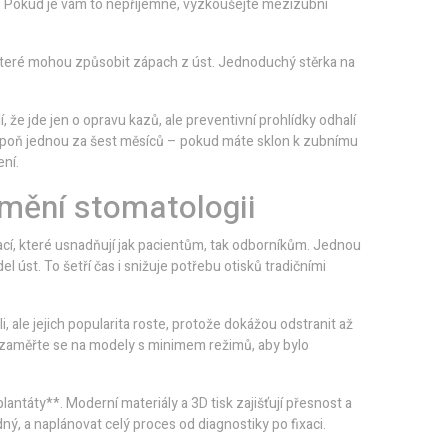
. Pokud je vám to nepříjemné, vyzkoušejte mezizubní
které mohou způsobit zápach z úst. Jednoduchý stěrka na
, že jde jen o opravu kazů, ale preventivní prohlídky odhalí
lespoň jednou za šest měsíců – pokud máte sklon k zubnímu
ení.
 mění stomatologii
ovací, které usnadňují jak pacientům, tak odborníkům. Jednou
l úst. To šetří čas i snižuje potřebu otisků tradičními
, ale jejich popularita roste, protože dokážou odstranit až
, zaměřte se na modely s minimem režimů, aby bylo
mplantáty**. Moderní materiály a 3D tisk zajišťují přesnost a
dný, a naplánovat celý proces od diagnostiky po fixaci.