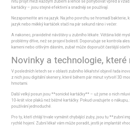
nitu projít mezi každým zubem a lehce se pohybovat vpřed a vzad
kartáčky – jsou stejně efektivní a snadněji se používají.
Nezapomeňte ani na jazyk. Na jeho povrchu se hromadí bakterie, 
jazyk nebo měkký kartáček stačí na pár sekund ráno i večer.
A nakonec, pravidelné návštěvy u zubního lékaře. Většina lidé myslí
problémy dříve, než se projeví bolestí. Doporučuje se kontrola a
kameni nebo citlivým dásním, zubař může doporučit častější ošetř
Novinky a technologie, které
V posledních letech se v oblasti zubního lékařství objevil řada in
z nich jsou digitální skenery, které během pár minut vytvoří 3D mode
hmotami.
Další velký posun jsou **sonické kartáčky** – už jsme o nich mluvili
10‑krát více plaků než běžné kartáčky. Pokud uvažujete o nákupu
používání jednoduché.
Pro ty, kteří chtějí trvale vyměnit chybějící zuby, jsou tu **zubní i
rychlé hojení. Zubní lékař vám může poradit, jestli je implantát vho