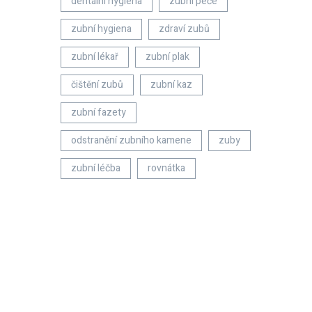
dentální hygiena
zubní péče
zubní hygiena
zdraví zubů
zubní lékař
zubní plak
čištění zubů
zubní kaz
zubní fazety
odstranění zubního kamene
zuby
zubní léčba
rovnátka