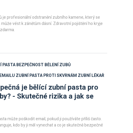
 je profesionální odstranění zubního kamene, který se
 a může vést k zánětům dásní. Zdravotní pojištění ho kryje
 zdarma.
Í PASTA
BEZPEČNOST BĚLENÍ ZUBŮ
EMAILU
ZUBNÍ PASTA PROTI SKVRNÁM
ZUBNÍ LÉKAŘ
pečná je bělící zubní pasta pro
by? - Skutečné rizika a jak se
asta může poškodit email, pokud ji používáte příliš často.
 funguje, kdo by ji měl vynechat a co je skutečně bezpečné