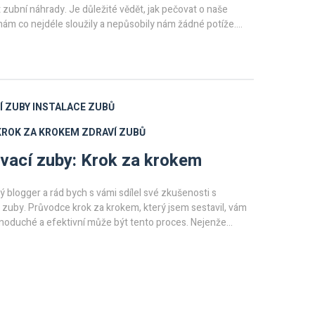
 zubní náhrady. Je důležité vědět, jak pečovat o naše
nám co nejdéle sloužily a nepůsobily nám žádné potíže.
é rady a dozvíte se, jak předcházet případným
Věřím, že vám moje zkušenosti a rady budou užitečné a
 lépe porozumět tomuto tématu.
Í ZUBY
INSTALACE ZUBŮ
KROK ZA KROKEM
ZDRAVÍ ZUBŮ
ací zuby: Krok za krokem
blogger a rád bych s vámi sdílel své zkušenosti s
zuby. Průvodce krok za krokem, který jsem sestavil, vám
dnoduché a efektivní může být tento proces. Nejenže
ásnější úsměv, ale také si udržíte zdraví vašich zubů.
starosti s bělením zubů a další péči - s nasazovacími
še mnohem jednodušší! Chcete se dozvědět více? Pak mi
e.