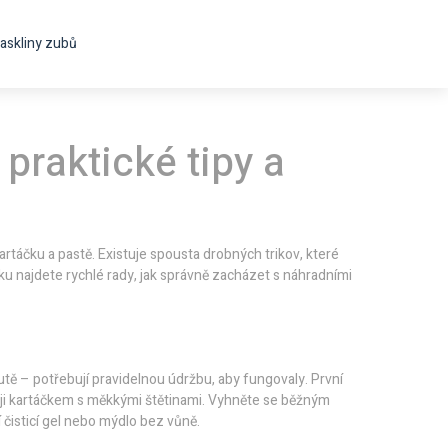
askliny zubů
 praktické tipy a
kartáčku a pastě. Existuje spousta drobných trikov, které
u najdete rychlé rady, jak správně zacházet s náhradními
utě – potřebují pravidelnou údržbu, aby fungovaly. První
ě ji kartáčkem s měkkými štětinami. Vyhněte se běžným
 čisticí gel nebo mýdlo bez vůně.