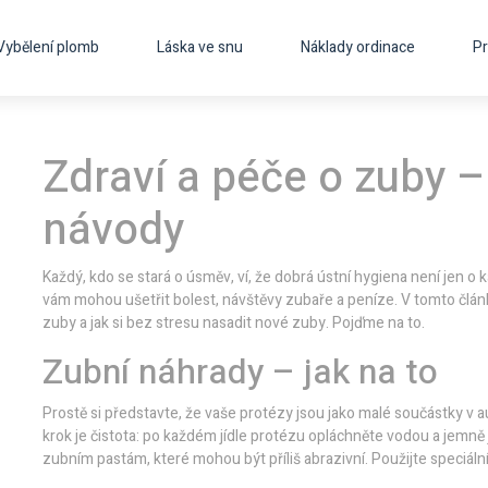
Vybělení plomb
Láska ve snu
Náklady ordinace
Pr
Zdraví a péče o zuby –
návody
Každý, kdo se stará o úsměv, ví, že dobrá ústní hygiena není jen o 
vám mohou ušetřit bolest, návštěvy zubaře a peníze. V tomto článk
zuby a jak si bez stresu nasadit nové zuby. Pojďme na to.
Zubní náhrady – jak na to
Prostě si představte, že vaše protézy jsou jako malé součástky v a
krok je čistota: po každém jídle protézu opláchněte vodou a jemn
zubním pastám, které mohou být příliš abrazivní. Použijte speciální