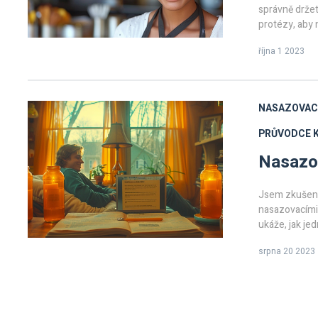
správně držet
protézy, aby 
Přečtěte si m
října 1 2023
komplikacím. 
pomůžou vám
NASAZOVAC
PRŮVODCE 
Nasazov
Jsem zkušený 
nasazovacími 
ukáže, jak je
budete mít kr
srpna 20 2023
Zapomeňte na 
zuby je to v
určitě sledujt