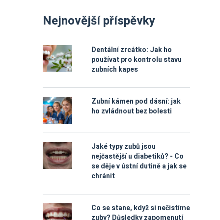
Nejnovější příspěvky
Dentální zrcátko: Jak ho
používat pro kontrolu stavu
zubních kapes
Zubní kámen pod dásní: jak
ho zvládnout bez bolesti
Jaké typy zubů jsou
nejčastější u diabetiků? - Co
se děje v ústní dutině a jak se
chránit
Co se stane, když si nečistíme
zuby? Důsledky zapomenutí