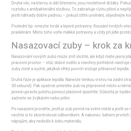
Druhá věc, na kterou si dát břemeno, jsou noclehové držáky. Pokud s
roztoku s antibakteriální složkou. To zabraňuje růstu plísní a n
jestli náhrady dobře padnou – pokud cítíte uvolnění, objednejte ko
Poslední tip: omezte tvrdé a lepivé potraviny. Kousání tvrdých o
prasklinám. Místo toho volte měkké potraviny a vždy při jídle pro
Nasazovací zuby – krok za 
Nasazování nových zubů může znít složitě, ale když máte jasný plán,
pracovní prostor – stůl, dobré světlo a všechny potřebné nástroje (
zuby čisté a suché; jakýkoli vlhký povrch snižuje přilnavost lepidla.
Druhá fáze je aplikace lepidla. Naneste tenkou vrstvu na zadní str
30 sekund). Pak opatrně umístěte zub na připravené místo a mírně 
jemně upravte polohu pomocí plastové špachtle. Důležitá je trpěli
začnete se žvýkáním nebo pitím.
Po nasazení prověřte, jestli je zub pevně na svém místě a jestli se
nechte si to zkontrolovat odborníkem. A nakonec: během prvních
nápojům, aby nedošlo k šoku materiálu.