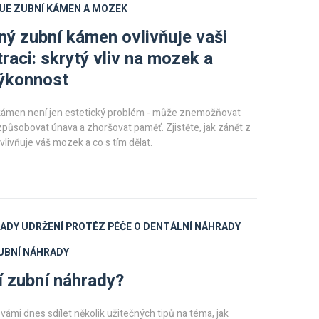
UE
ZUBNÍ KÁMEN A MOZEK
ný zubní kámen ovlivňuje vaši
raci: skrytý vliv na mozek a
ýkonnost
kámen není jen estetický problém - může znemožňovat
způsobovat únava a zhoršovat paměť. Zjistěte, jak zánět z
vlivňuje váš mozek a co s tím dělat.
RADY
UDRŽENÍ PROTÉZ
PÉČE O DENTÁLNÍ NÁHRADY
UBNÍ NÁHRADY
í zubní náhrady?
 vámi dnes sdílet několik užitečných tipů na téma, jak