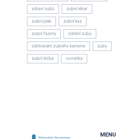
zdraví zubů
zubní lékař
zubní plak
zubní kaz
zubní fazety
čištění zubů
odstranění zubního kamene
zuby
zubní léčba
rovnátka
MENU