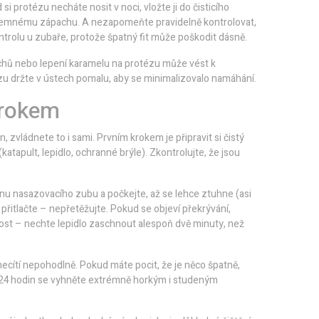
i protézu necháte nosit v noci, vložte ji do čisticího
epříjemnému zápachu. A nezapomeňte pravidelně kontrolovat,
ntrolu u zubaře, protože špatný fit může poškodit dásně.
řechů nebo lepení karamelu na protézu může vést k
tézu držte v ústech pomalu, aby se minimalizovalo namáhání.
krokem
 zvládnete to i sami. Prvním krokem je připravit si čistý
katapult, lepidlo, ochranné brýle). Zkontrolujte, že jsou
anu nasazovacího zubu a počkejte, až se lehce ztuhne (asi
přitlačte – nepřetěžujte. Pokud se objeví překrývání,
vost – nechte lepidlo zaschnout alespoň dvě minuty, než
 necítí nepohodlně. Pokud máte pocit, že je něco špatně,
 24 hodin se vyhněte extrémně horkým i studeným