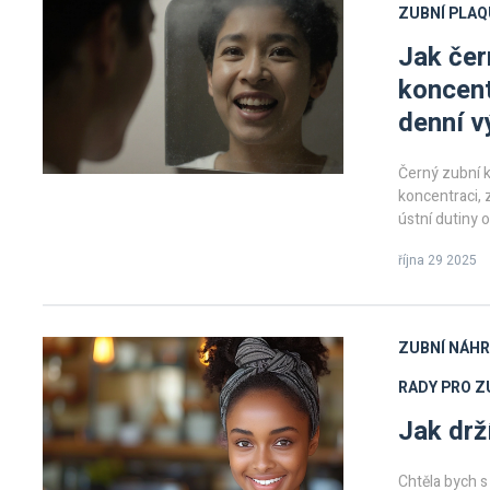
ZUBNÍ PLAQ
Jak čer
koncent
denní v
Černý zubní 
koncentraci, 
ústní dutiny o
října 29 2025
ZUBNÍ NÁH
RADY PRO Z
Jak drž
Chtěla bych s