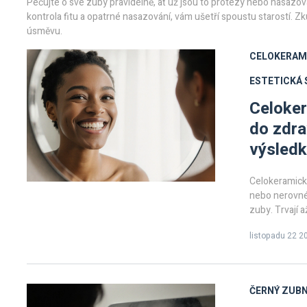
Pečujte o své zuby pravidelně, ať už jsou to protézy nebo nasazov
kontrola fitu a opatrné nasazování, vám ušetří spoustu starostí. Zku
úsměvu.
CELOKERAM
ESTETICKÁ
Celoker
do zdra
výsled
Celokeramick
nebo nerovné 
zuby. Trvají a
listopadu 22 2
ČERNÝ ZUBN