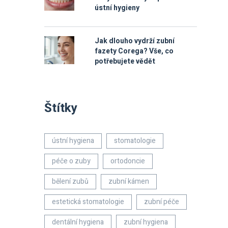
ústní hygieny
Jak dlouho vydrží zubní
fazety Corega? Vše, co
potřebujete vědět
Štítky
ústní hygiena
stomatologie
péče o zuby
ortodoncie
bělení zubů
zubní kámen
estetická stomatologie
zubní péče
dentální hygiena
zubní hygiena