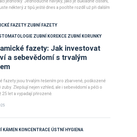
ací jednotky. Jednoduché návyky, jako je důkladné čištění,
ste některý z tipů ještě dnes a pocítíte rozdíl už při dalším
ICKÉ FAZETY
ZUBNÍ FAZETY
 STOMATOLOGIE
ZUBNÍ KOREKCE
ZUBNÍ KORUNKY
amické fazety: Jak investovat
ví a sebevědomí s trvalým
kem
é fazety jsou trvalým řešením pro zbarvené, poškozené
zuby. Zlepšují nejen vzhled, ale i sebevědomí a péči o
ž 25 let a vypadají přirozeně.
025
Í KÁMEN
KONCENTRACE
ÚSTNÍ HYGIENA