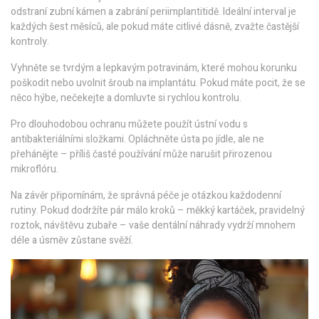
odstraní zubní kámen a zabrání periimplantitidě. Ideální interval je
každých šest měsíců, ale pokud máte citlivé dásně, zvažte častější
kontroly.
Vyhněte se tvrdým a lepkavým potravinám, které mohou korunku
poškodit nebo uvolnit šroub na implantátu. Pokud máte pocit, že se
něco hýbe, nečekejte a domluvte si rychlou kontrolu.
Pro dlouhodobou ochranu můžete použít ústní vodu s
antibakteriálními složkami. Opláchněte ústa po jídle, ale ne
přehánějte – příliš časté používání může narušit přirozenou
mikroflóru.
Na závěr připomínám, že správná péče je otázkou každodenní
rutiny. Pokud dodržíte pár málo kroků – měkký kartáček, pravidelný
roztok, návštěvu zubaře – vaše dentální náhrady vydrží mnohem
déle a úsměv zůstane svěží.