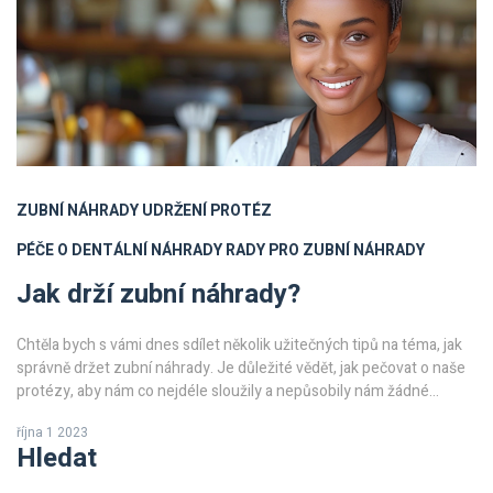
ZUBNÍ NÁHRADY
UDRŽENÍ PROTÉZ
PÉČE O DENTÁLNÍ NÁHRADY
RADY PRO ZUBNÍ NÁHRADY
Jak drží zubní náhrady?
Chtěla bych s vámi dnes sdílet několik užitečných tipů na téma, jak
správně držet zubní náhrady. Je důležité vědět, jak pečovat o naše
protézy, aby nám co nejdéle sloužily a nepůsobily nám žádné
potíže. Přečtěte si mé rady a dozvíte se, jak předcházet případným
října 1 2023
komplikacím. Věřím, že vám moje zkušenosti a rady budou užitečné
Hledat
a pomůžou vám lépe porozumět tomuto tématu.