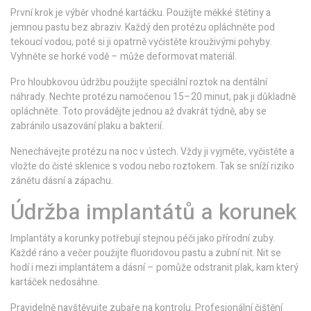
První krok je výběr vhodné kartáčku. Použijte měkké štětiny a
jemnou pastu bez abraziv. Každý den protézu opláchněte pod
tekoucí vodou, poté si ji opatrně vyčistěte krouživými pohyby.
Vyhněte se horké vodě – může deformovat materiál.
Pro hloubkovou údržbu použijte speciální roztok na dentální
náhrady. Nechte protézu namočenou 15–20 minut, pak ji důkladně
opláchněte. Toto provádějte jednou až dvakrát týdně, aby se
zabránilo usazování plaku a bakterií.
Nenechávejte protézu na noc v ústech. Vždy ji vyjměte, vyčistěte a
vložte do čisté sklenice s vodou nebo roztokem. Tak se sníží riziko
zánětu dásní a zápachu.
Údržba implantátů a korunek
Implantáty a korunky potřebují stejnou péči jako přírodní zuby.
Každé ráno a večer použijte fluoridovou pastu a zubní nit. Nit se
hodí i mezi implantátem a dásní – pomůže odstranit plak, kam který
kartáček nedosáhne.
Pravidelně navštěvujte zubaře na kontrolu. Profesionální čištění