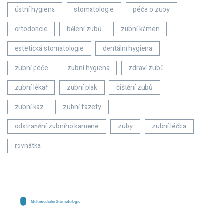
ústní hygiena
stomatologie
péče o zuby
ortodoncie
bělení zubů
zubní kámen
estetická stomatologie
dentální hygiena
zubní péče
zubní hygiena
zdraví zubů
zubní lékař
zubní plak
čištění zubů
zubní kaz
zubní fazety
odstranění zubního kamene
zuby
zubní léčba
rovnátka