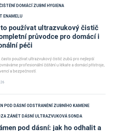
ČIŠTĚNÍ
DOMÁCÍ ZUBNÍ HYGIENA
T ENAMELU
to používat ultrazvukový čistič
ompletní průvodce pro domácí i
onální péči
k často používat ultrazvukový čistič zubů pro nejlepší
ovnáváme profesionální čištění u lékaře a domácí přístroje,
vencí a bezpečností.
026
N POD DÁSNÍ
ODSTRANĚNÍ ZUBNÍHO KAMENE
ÓZA
ZÁNĚT DÁSNÍ
ULTRAZVUKOVÁ SONDA
ámen pod dásní: jak ho odhalit a