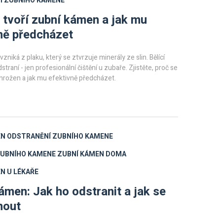
Í ZUBNÍHO KAMENE
 tvoří zubní kámen a jak mu
ně předcházet
niká z plaku, který se ztvrzuje minerály ze slin. Bělící
traní - jen profesionální čištění u zubaře. Zjistěte, proč se
 ohrožen a jak mu efektivně předcházet.
EN
ODSTRANĚNÍ ZUBNÍHO KAMENE
ZUBNÍHO KAMENE
ZUBNÍ KÁMEN DOMA
N U LÉKAŘE
ámen: Jak ho odstranit a jak se
nout