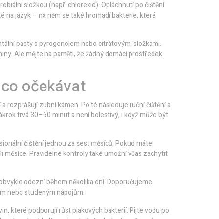
robiální složkou (např. chlorexid). Opláchnutí po čištění
ké na jazyk – na něm se také hromadí bakterie, které
tální pasty s pyrogenolem nebo citrátovými složkami.
iny. Ale mějte na paměti, že žádný domácí prostředek
a co očekávat
í a rozprášují zubní kámen. Po té následuje ruční čištění a
ákrok trvá 30–60 minut a není bolestivý, i když může být
sionální čištění jednou za šest měsíců. Pokud máte
ři měsíce. Pravidelné kontroly také umožní včas zachytit
 a obvykle odezní během několika dní. Doporučujeme
rkým nebo studeným nápojům.
, které podporují růst plakových bakterií. Pijte vodu po