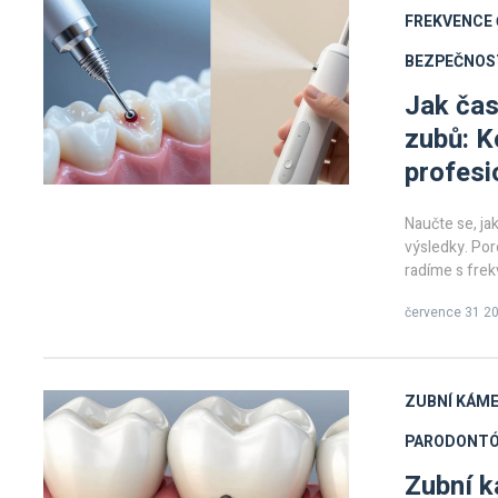
FREKVENCE 
BEZPEČNOS
Jak čas
zubů: K
profesi
Naučte se, ja
výsledky. Por
radíme s frek
července 31 2
ZUBNÍ KÁME
PARODONT
Zubní k