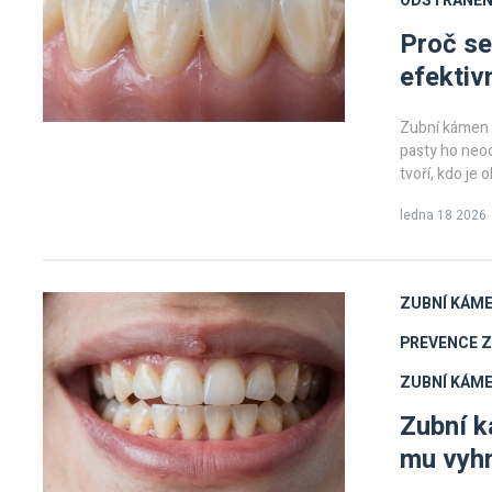
ODSTRANĚN
Proč se
efektiv
Zubní kámen vz
pasty ho neods
tvoří, kdo je
ledna 18 2026
ZUBNÍ KÁM
PREVENCE 
ZUBNÍ KÁME
Zubní k
mu vyh