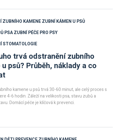
Í ZUBNÍHO KAMENE
ZUBNÍ KÁMEN U PSŮ
BŮ PSA
ZUBNÍ PÉČE PRO PSY
NÍ STOMATOLOGIE
uho trvá odstranění zubního
u psů? Průběh, náklady a co
at
bního kamene u psů trvá 30-60 minut, ale celý proces s
ere 4-6 hodin. Záleží na velikosti psa, stavu zubů a
avu. Domácí péče je klíčová k prevenci.
N DĚTI
PREVENCE ZUBNÍHO KAMENE