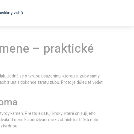
askliny zubů
amene – praktické
lak. Jedná se o tvrdou usazeninu, kterou si zuby samy
ch z úst a dokonce ztrátu zubu. Proto je důležité vědět,
doma
rdý kámen. Přesto existují kroky, které snižují jeho
ň dvakrát denně a používání mezizubních kartáčků nebo
ž ztvrdnou.