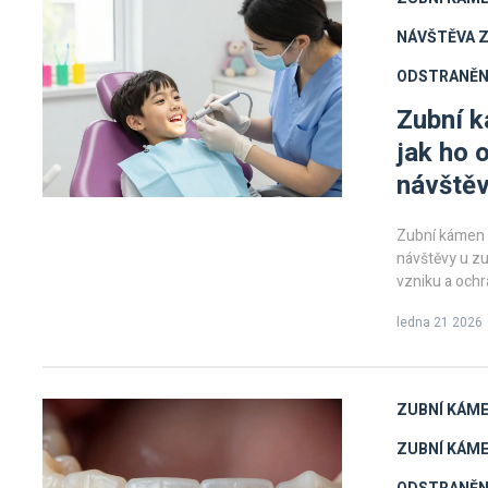
NÁVŠTĚVA Z
ODSTRANĚN
Zubní k
jak ho 
návštěv
Zubní kámen u
návštěvy u zu
vzniku a och
ledna 21 2026
ZUBNÍ KÁM
ZUBNÍ KÁME