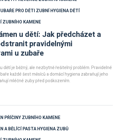
UBAŘE PRO DĚTI
ZUBNÍ HYGIENA DĚTÍ
Í ZUBNÍHO KAMENE
ámen u dětí: Jak předcházet a
odstranit pravidelnými
ami u zubaře
 dětí je běžný, ale nezbytně řešitelný problém. Pravidelné
baře každé šest měsíců a domácí hygiena zabraňují jeho
raňují mléčné zuby před poškozením.
EN
PŘÍČINY ZUBNÍHO KAMENE
N A BĚLÍCÍ PASTA
HYGIENA ZUBŮ