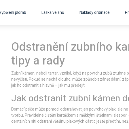
Vybělení plomb
Láska ve snu
Náklady ordinace
Pr
Odstranění zubního k
tipy a rady
Zubní kámen, neboli tartar, vzniká, když na povrchu zubů ztuhne p
nevyčistí. Pokud se nechá dlouho, může způsobit zánět dásní, zápa
jak ho odstranit a hlavně – jak mu předejít.
Jak odstranit zubní kámen 
Domácí péče může pomoci odstraňovat jen povrchový plak, ale ne tv
tvorbu. Pravidelné čištění kartáčkem s měkkými štětinami alespo
dentálních niti odstraní většinu plakových částic ještě předtím, ne