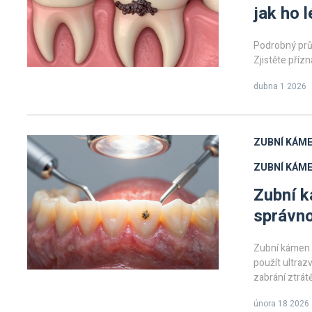
jak ho l
Podrobný prů
Zjistěte příz
dubna 1 2026
ZUBNÍ KÁME
ZUBNÍ KÁM
Zubní k
správn
Zubní kámen 
použít ultrazv
zabrání ztrá
února 18 2026