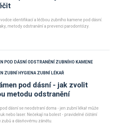
éčit
vodce identifikací a léčbou zubního kamene pod dásní.
naky, metody odstranění a prevenci parodontózy.
N POD DÁSNÍ
ODSTRANĚNÍ ZUBNÍHO KAMENE
EN
ZUBNÍ HYGIENA
ZUBNÍ LÉKAŘ
ámen pod dásní - jak zvolit
ou metodu odstranění
pod dásní se neodstraní doma - jen zubní lékař může
uk nebo laser. Nečekají na bolest - pravidelné čištění
tě zubů a dásňovému zánětu.