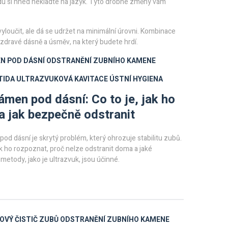
oládu si hned nekladte na jazyk. Tyto drobné změny vám
yloučit, ale dá se udržet na minimální úrovni. Kombinace
 zdravé dásně a úsměv, na který budete hrdí.
N POD DÁSNÍ
ODSTRANĚNÍ ZUBNÍHO KAMENE
TIDA
ULTRAZVUKOVÁ KAVITACE
ÚSTNÍ HYGIENA
ámen pod dásní: Co to je, jak ho
a jak bezpečně odstranit
od dásní je skrytý problém, který ohrozuje stabilitu zubů.
ak ho rozpoznat, proč nelze odstranit doma a jaké
 metody, jako je ultrazvuk, jsou účinné.
VÝ ČISTIČ ZUBŮ
ODSTRANĚNÍ ZUBNÍHO KAMENE