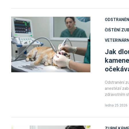
ODSTRANĚN
ČIŠTĚNÍ ZU
VETERINÁR
Jak dlo
kamene 
očekáv
Odstranění zu
anestézií zab
zdravotním st
ledna 25 2026
ZUBNÍ KÁME