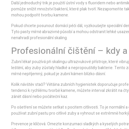
Další jednoduchý trik je použití ústní vody s fluoridem nebo antimik
pomůže snížit množství bakterií, které plak tvoří. Nezapomeňte ta
mohou podpořit tvorbu kamene.
Pokud chcete posunout domácí péči dál, vyzkoušejte speciální den
Tyto pasty mírně abrazivně působí a mohou odstranit lehké usazen
nenahradí profesionální skaling.
Profesionální čištění – kdy 
Zubní lékař používá při skalingu ultrazvukové přístroje, které vibruj
leštění, aby zuby zůstaly hladké a nepropouštěly bakterie. Tento z
mírně nepříjemný, pokud je zubní kámen blízko dásní.
Kolik návštěv stačí? Většina zubních hygienistek doporučuje profe
tendenci k rychlému tvorbě kamene, můžete interval zkrátit na čty
zánět dásní nebo počáteční kaz.
Po ošetření se můžete setkat s pocitem citlivosti. To je normální
používat zubní pastu pro citlivé zuby a vyhnout se extrémně ho
Prevence je klíčová. Omezte konzumaci sladkých a kyselých potravin