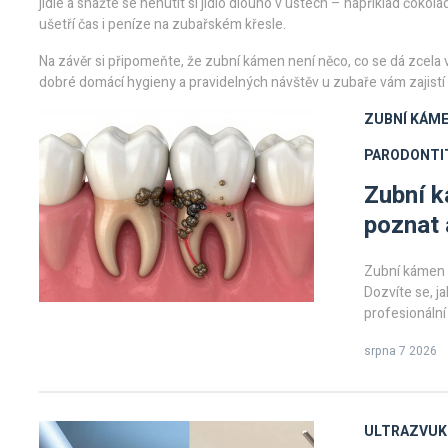
jídle a snažte se nenutit si jídlo dlouho v ústech – například čok
ušetří čas i peníze na zubařském křesle.
Na závěr si připomeňte, že zubní kámen není něco, co se dá zcela v
dobré domácí hygieny a pravidelných návštěv u zubaře vám zajistí
ZUBNÍ KÁME
PARODONTI
Zubní k
poznat 
Zubní kámen p
Dozvíte se, j
profesionální
srpna 7 2026
ULTRAZVUKO