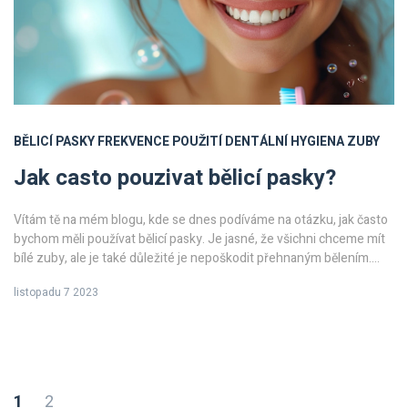
BĚLICÍ PASKY
FREKVENCE POUŽITÍ
DENTÁLNÍ HYGIENA
ZUBY
Jak casto pouzivat bělicí pasky?
Vítám tě na mém blogu, kde se dnes podíváme na otázku, jak často
bychom měli používat bělicí pasky. Je jasné, že všichni chceme mít
bílé zuby, ale je také důležité je nepoškodit přehnaným bělením.
Pokusím se ti vysvětlit, jak najít správnou rovnováhu, a poskytnout ti
listopadu 7 2023
nějaké užitečné tipy. Připoj se a zjistíme to spolu!
1
2