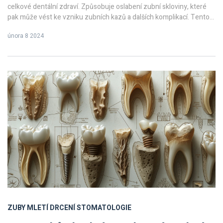
celkové dentální zdraví. Způsobuje oslabení zubní skloviny, které
pak může vést ke vzniku zubních kazů a dalších komplikací. Tento
článek Vás provede základními příčinami demineralizace, nabídne
února 8 2024
efektivní strategie pro její prevenci a představí osvědčené metody,
jak ji odstranit nebo minimalizovat její dopady na Vaše zuby.
ZUBY
MLETÍ
DRCENÍ
STOMATOLOGIE