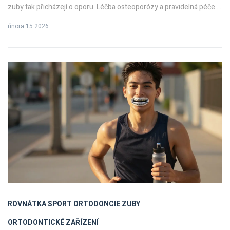
zuby tak přicházejí o oporu. Léčba osteoporózy a pravidelná péče o
ústa mohou ztrátu zubů značně zpomalit.
února 15 2026
ROVNÁTKA
SPORT
ORTODONCIE
ZUBY
ORTODONTICKÉ ZAŘÍZENÍ