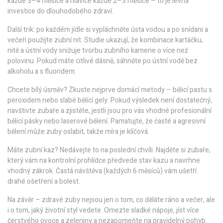
každé 3–4 měsíce a hlavice každé 2–3 měsíce – to je levná
investice do dlouhodobého zdraví.
Další trik: po každém jídle si vypláchněte ústa vodou a po snídani a
večeři použijte zubní nit. Studie ukazují, že kombinace kartáčku,
nitě a ústní vody snižuje tvorbu zubního kamene o více než
polovinu. Pokud máte citlivé dásně, sáhněte po ústní vodě bez
alkoholu a s fluoridem.
Chcete bílý úsměv? Zkuste nejprve domácí metody – bělicí pastu s
peroxidem nebo slabé bělící gely. Pokud výsledek není dostatečný,
navštivte zubaře a zjistěte, jestli jsou pro vás vhodné profesionální
bělicí pásky nebo laserové bělení. Pamatujte, že časté a agresivní
bělení může zuby oslabit, takže míra je klíčová.
Máte zubní kaz? Nedávejte to na poslední chvíli. Najděte si zubaře,
který vám na kontrolní prohlídce předvede stav kazu a navrhne
vhodný zákrok. Častá návštěva (každých 6 měsíců) vám ušetří
drahé ošetření a bolest.
Na závěr – zdravé zuby nejsou jen o tom, co děláte ráno a večer, ale
i o tom, jaký životní styl vedete. Omezte sladké nápoje, jíst více
čerstvého ovoce a zeleniny a nezapomeňte na pravidelný pohyb.