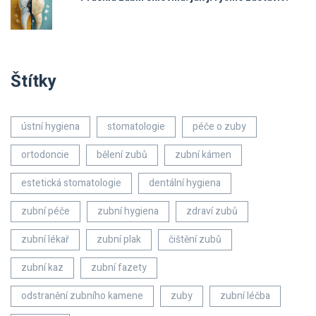
Štítky
ústní hygiena
stomatologie
péče o zuby
ortodoncie
bělení zubů
zubní kámen
estetická stomatologie
dentální hygiena
zubní péče
zubní hygiena
zdraví zubů
zubní lékař
zubní plak
čištění zubů
zubní kaz
zubní fazety
odstranění zubního kamene
zuby
zubní léčba