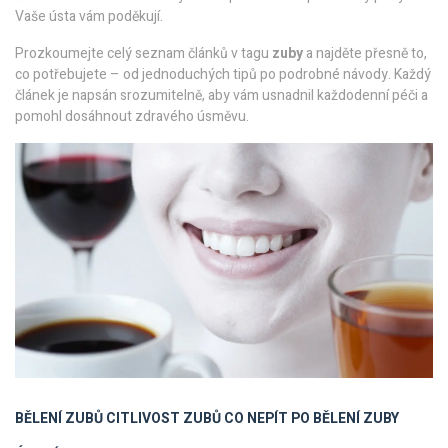
Vaše ústa vám poděkují.
Prozkoumejte celý seznam článků v tagu
zuby
a najděte přesně to,
co potřebujete – od jednoduchých tipů po podrobné návody. Každý
článek je napsán srozumitelně, aby vám usnadnil každodenní péči a
pomohl dosáhnout zdravého úsměvu.
BĚLENÍ ZUBŮ
CITLIVOST ZUBŮ
CO NEPÍT PO BĚLENÍ
ZUBY