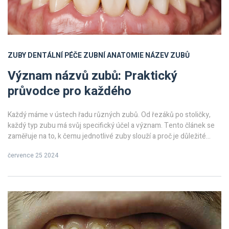
ZUBY
DENTÁLNÍ PÉČE
ZUBNÍ ANATOMIE
NÁZEV ZUBŮ
Význam názvů zubů: Praktický
průvodce pro každého
Každý máme v ústech řadu různých zubů. Od řezáků po stoličky,
každý typ zubu má svůj specifický účel a význam. Tento článek se
zaměřuje na to, k čemu jednotlivé zuby slouží a proč je důležité
rozumět jejich funkcím. Zjistíte zde také zajímavé tipy a fakta, která
července 25 2024
vám mohou pomoci v lepší péči o vaše zuby.