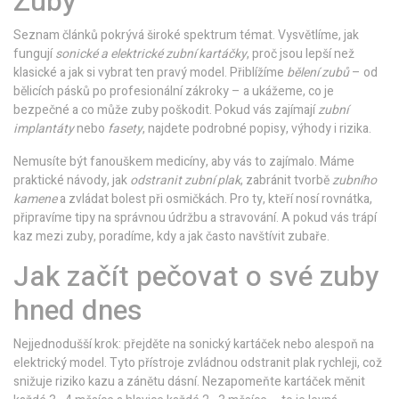
Zuby
Seznam článků pokrývá široké spektrum témat. Vysvětlíme, jak
fungují
sonické a elektrické zubní kartáčky
, proč jsou lepší než
klasické a jak si vybrat ten pravý model. Přiblížíme
bělení zubů
– od
bělicích pásků po profesionální zákroky – a ukážeme, co je
bezpečné a co může zuby poškodit. Pokud vás zajímají
zubní
implantáty
nebo
fasety
, najdete podrobné popisy, výhody i rizika.
Nemusíte být fanouškem medicíny, aby vás to zajímalo. Máme
praktické návody, jak
odstranit zubní plak
, zabránit tvorbě
zubního
kamene
a zvládat bolest při osmičkách. Pro ty, kteří nosí rovnátka,
připravíme tipy na správnou údržbu a stravování. A pokud vás trápí
kaz mezi zuby, poradíme, kdy a jak často navštívit zubaře.
Jak začít pečovat o své zuby
hned dnes
Nejjednodušší krok: přejděte na sonický kartáček nebo alespoň na
elektrický model. Tyto přístroje zvládnou odstranit plak rychleji, což
snižuje riziko kazu a zánětu dásní. Nezapomeňte kartáček měnit