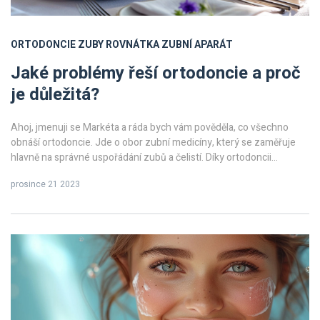
ORTODONCIE
ZUBY
ROVNÁTKA
ZUBNÍ APARÁT
Jaké problémy řeší ortodoncie a proč
je důležitá?
Ahoj, jmenuji se Markéta a ráda bych vám pověděla, co všechno
obnáší ortodoncie. Jde o obor zubní medicíny, který se zaměřuje
hlavně na správné uspořádání zubů a čelistí. Díky ortodoncii
můžeme řešit nejen problémy s křivými zuby, ale i s nesprávným
prosince 21 2023
skusem nebo složitějšími vývojovými vadami. Jak osobně mohu
potvrdit, správně nastavené zuby pak nejen lépe vypadají, ale také
přispívají k lepší funkci celého ústního aparátu a zdraví. A věřte mi,
správný úsměv dokáže otevřít mnohé dveře!