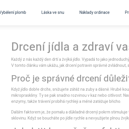
Vybělení plomb
Láska ve snu
Náklady ordinace
Pr
Drcení jídla a zdraví v
Každý z nás každý den drtí a žvýká jídlo. Vypadá to jako jednoduchý
V tomto článku vám ukážu, jak drcení potravin správně zvládnout, 
Proč je správné drcení důleži
Když jídlo dobře drcíte, snižujete zátěž na zuby a dásně. Hrubé k
mikropraskliny. Ty se pak snadno rozvinou v kaz nebo citlivost. N
enzymy, takže trávení probíhá rychleji a méně zatěžuje břicho.
Dalším faktorem je, že pomalu a důkladně drcený pokrm stimuluje tv
sklovinu. Když se boucháte po jídle rychle a nevyužijete plnou žvýk