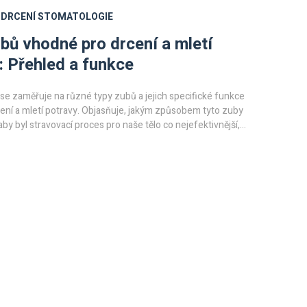
DRCENÍ
STOMATOLOGIE
bů vhodné pro drcení a mletí
: Přehled a funkce
se zaměřuje na různé typy zubů a jejich specifické funkce
ení a mletí potravy. Objasňuje, jakým způsobem tyto zuby
aby byl stravovací proces pro naše tělo co nejefektivnější, a
vé informace o anatomii zubů.