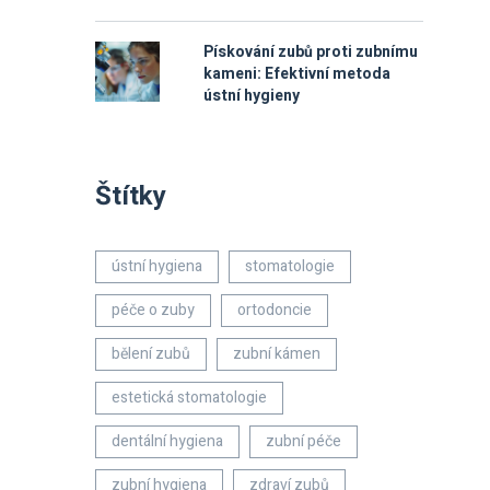
Pískování zubů proti zubnímu
kameni: Efektivní metoda
ústní hygieny
Štítky
ústní hygiena
stomatologie
péče o zuby
ortodoncie
bělení zubů
zubní kámen
estetická stomatologie
dentální hygiena
zubní péče
zubní hygiena
zdraví zubů