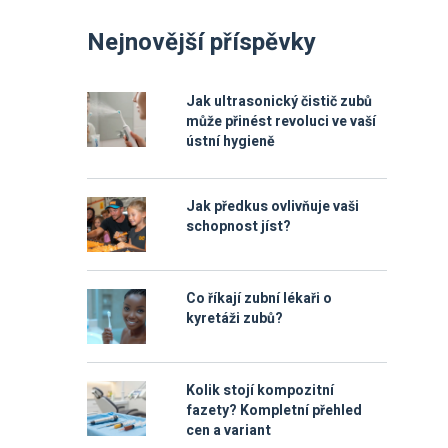
Nejnovější příspěvky
Jak ultrasonický čistič zubů
může přinést revoluci ve vaší
ústní hygieně
Jak předkus ovlivňuje vaši
schopnost jíst?
Co říkají zubní lékaři o
kyretáži zubů?
Kolik stojí kompozitní
fazety? Kompletní přehled
cen a variant