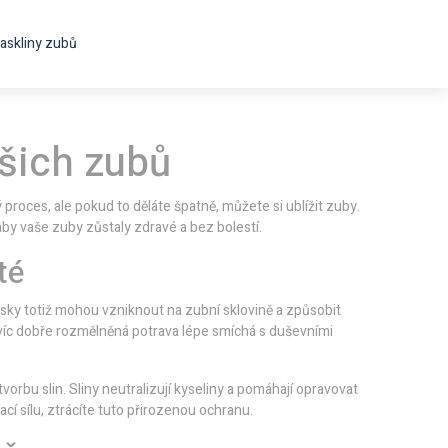
askliny zubů
ašich zubů
 proces, ale pokud to děláte špatně, můžete si ublížit zuby.
aby vaše zuby zůstaly zdravé a bez bolestí.
té
ousky totiž mohou vzniknout na zubní sklovině a způsobit
avíc dobře rozmělněná potrava lépe smíchá s duševními
orbu slin. Sliny neutralizují kyseliny a pomáhají opravovat
ací sílu, ztrácíte tuto přirozenou ochranu.