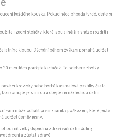
ně
oucení každého kousku. Pokud něco připadá tvrdé, dejte si
ijte i zadní stoličky, které jsou silnější a snáze rozdrtí i
 čelistního kloubu. Dýchání během žvýkání pomáhá udržet
po 30 minutách použijte kartáček. To odebere zbytky
upavé cukrovinky nebo horké karamelové pastilky často
 konzumujte je s mírou a dbejte na následnou ústní
ař vám může odhalit první známky poškození, které ještě
á udržet úsměv jasný.
ohou mít velký dopad na zdraví vaší ústní dutiny.
vat drcení a zůstat zdravé.