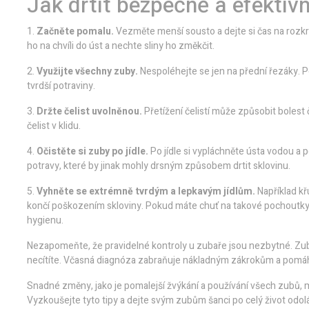
Jak drtit bezpečně a efektiv
1.
Začněte pomalu.
Vezměte menší sousto a dejte si čas na rozkr
ho na chvíli do úst a nechte sliny ho změkčit.
2.
Využijte všechny zuby.
Nespoléhejte se jen na přední řezáky. Použ
tvrdší potraviny.
3.
Držte čelist uvolněnou.
Přetížení čelistí může způsobit bolest
čelist v klidu.
4.
Očistěte si zuby po jídle.
Po jídle si vypláchněte ústa vodou a 
potravy, které by jinak mohly drsným způsobem drtit sklovinu.
5.
Vyhněte se extrémně tvrdým a lepkavým jídlům.
Například kř
končí poškozením skloviny. Pokud máte chuť na takové pochoutky,
hygienu.
Nezapomeňte, že pravidelné kontroly u zubaře jsou nezbytné. Zub
necítíte. Včasná diagnóza zabraňuje nákladným zákrokům a pomáh
Snadné změny, jako je pomalejší žvýkání a používání všech zubů, m
Vyzkoušejte tyto tipy a dejte svým zubům šanci po celý život odolá