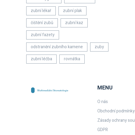
zubní lékař
zubní plak
čištění zubů
zubní kaz
zubní fazety
odstranění zubního kamene
zuby
zubní léčba
rovnátka
MENU
O nás
Obchodní podmínky
Zásady ochrany sou
GDPR