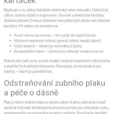
kartáček
Nejde jen o to, zda je kartáček elektrický nebo manuální. Důležitý je
výkon, režimy čištění a ergonomie. Sonické a elektrické kartáčky
dokážou během 2 minut odstranit více plakových částic než klasické
kartáčky. Při výběru se zaměřte na:
Počet vibrací za minutu – čím vyšší, tím lepší čistota.
Možnost nastavení režimů (jemný, bělení, masáž dásní).
Výdrž baterie – ideální je minimálně 2 týdny.
Kompatibilitu hlavic – výměna by měla být snadná a levná.
Pokud vám vadí cena, zvolte model s dobrým poměrem výkon/cena
a doplňte ho kvalitními hlavicemi. Pamatujte, že kartáček je jen
nástroj – hlavní je pravidelnost.
Odstraňování zubního plaku
a péče o dásně
Plak je hlavní viníkem kazu a zánětu dásní. K jeho odstranění stačí
správná technika: kartáčujte kruhovými pohyby po celé ploše zubu,
nezapomeňte na mezizubní prostory a dásně. Používejte dentální