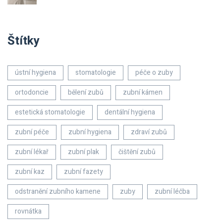
Štítky
ústní hygiena
stomatologie
péče o zuby
ortodoncie
bělení zubů
zubní kámen
estetická stomatologie
dentální hygiena
zubní péče
zubní hygiena
zdraví zubů
zubní lékař
zubní plak
čištění zubů
zubní kaz
zubní fazety
odstranění zubního kamene
zuby
zubní léčba
rovnátka