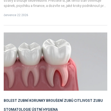
stravy a snižuje sebevědomí. Přečtěte si, jak tento stav ovlivňuje
spánek, psychiku a finance, a dozvíte se, jaké kroky podniknout pro
účinnou léčbu a prevenci.
července 22 2026
BOLEST ZUBNÍ KORUNKY
BROUŠENÍ ZUBŮ
CITLIVOST ZUBU
STOMATOLOGIE
ÚSTNÍ HYGIENA