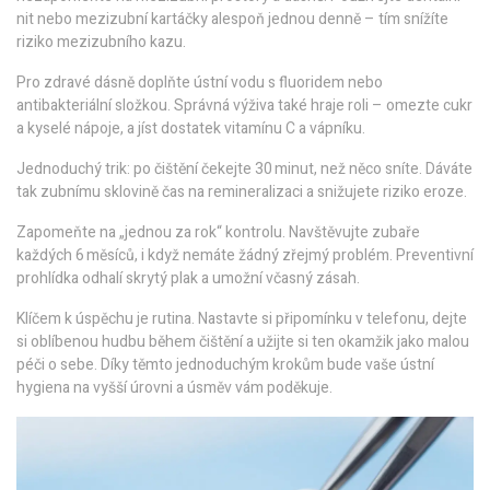
nit nebo mezizubní kartáčky alespoň jednou denně – tím snížíte
riziko mezizubního kazu.
Pro zdravé dásně doplňte ústní vodu s fluoridem nebo
antibakteriální složkou. Správná výživa také hraje roli – omezte cukr
a kyselé nápoje, a jíst dostatek vitamínu C a vápníku.
Jednoduchý trik: po čištění čekejte 30 minut, než něco sníte. Dáváte
tak zubnímu sklovině čas na remineralizaci a snižujete riziko eroze.
Zapomeňte na „jednou za rok“ kontrolu. Navštěvujte zubaře
každých 6 měsíců, i když nemáte žádný zřejmý problém. Preventivní
prohlídka odhalí skrytý plak a umožní včasný zásah.
Klíčem k úspěchu je rutina. Nastavte si připomínku v telefonu, dejte
si oblíbenou hudbu během čištění a užijte si ten okamžik jako malou
péči o sebe. Díky těmto jednoduchým krokům bude vaše ústní
hygiena na vyšší úrovni a úsměv vám poděkuje.