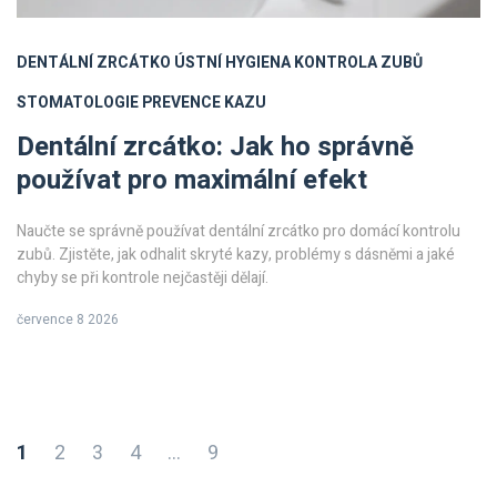
DENTÁLNÍ ZRCÁTKO
ÚSTNÍ HYGIENA
KONTROLA ZUBŮ
STOMATOLOGIE
PREVENCE KAZU
Dentální zrcátko: Jak ho správně
používat pro maximální efekt
Naučte se správně používat dentální zrcátko pro domácí kontrolu
zubů. Zjistěte, jak odhalit skryté kazy, problémy s dásněmi a jaké
chyby se při kontrole nejčastěji dělají.
července 8 2026
1
2
3
4
…
9