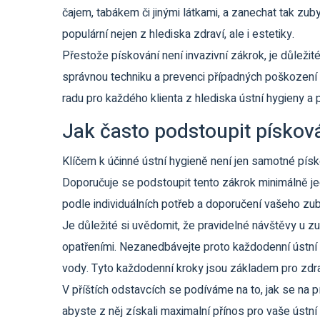
čajem, tabákem či jinými látkami, a zanechat tak zuby
populární nejen z hlediska zdraví, ale i estetiky.
Přestože pískování není invazivní zákrok, je důleži
správnou techniku a prevenci případných poškození z
radu pro každého klienta z hlediska ústní hygieny a 
Jak často podstoupit pískov
Klíčem k účinné ústní hygieně není jen samotné písk
Doporučuje se podstoupit tento zákrok minimálně j
podle individuálních potřeb a doporučení vašeho zub
Je důležité si uvědomit, že pravidelné návštěvy u z
opatřeními. Nezanedbávejte proto každodenní ústní hy
vody. Tyto každodenní kroky jsou základem pro zdr
V příštích odstavcích se podíváme na to, jak se na pí
abyste z něj získali maximalní přínos pro vaše ústn