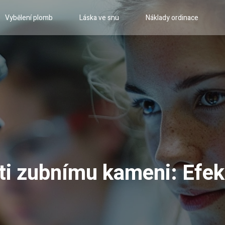
Vybělení plomb
Láska ve snu
Náklady ordinace
ti zubnímu kameni: Efek