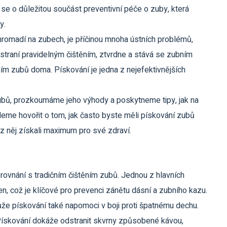
se o důležitou součást preventivní péče o zuby, která
y.
e hromadí na zubech, je příčinou mnoha ústních problémů,
traní pravidelným čištěním, ztvrdne a stává se zubním
m zubů doma. Pískování je jedna z nejefektivnějších
ubů, prozkoumáme jeho výhody a poskytneme tipy, jak na
udeme hovořit o tom, jak často byste měli pískování zubů
e z něj získali maximum pro své zdraví.
rovnání s tradičním čištěním zubů. Jednou z hlavních
n, což je klíčové pro prevenci zánětu dásní a zubního kazu.
ůže pískování také napomoci v boji proti špatnému dechu.
 Pískování dokáže odstranit skvrny způsobené kávou,