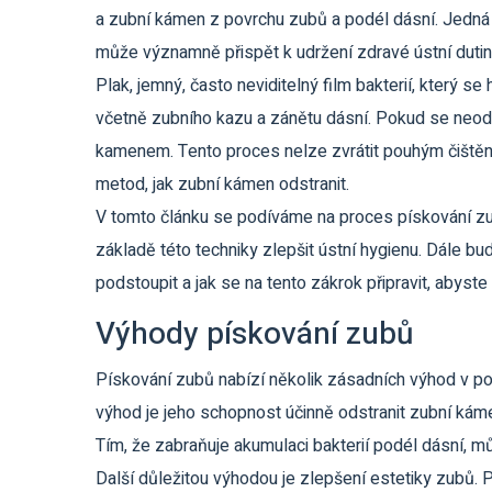
a zubní kámen z povrchu zubů a podél dásní. Jedná 
může významně přispět k udržení zdravé ústní dutin
Plak, jemný, často neviditelný film bakterií, který s
včetně zubního kazu a zánětu dásní. Pokud se neods
kamenem. Tento proces nelze zvrátit pouhým čištění
metod, jak zubní kámen odstranit.
V tomto článku se podíváme na proces pískování z
základě této techniky zlepšit ústní hygienu. Dále b
podstoupit a jak se na tento zákrok připravit, abyst
Výhody pískování zubů
Pískování zubů nabízí několik zásadních výhod v po
výhod je jeho schopnost účinně odstranit zubní káme
Tím, že zabraňuje akumulaci bakterií podél dásní, m
Další důležitou výhodou je zlepšení estetiky zubů.