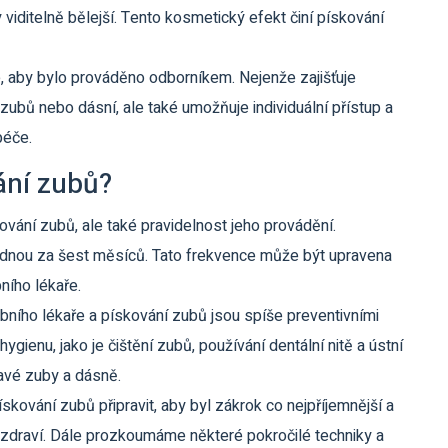
 viditelně bělejší. Tento kosmetický efekt činí pískování
té, aby bylo prováděno odborníkem. Nejenže zajišťuje
ubů nebo dásní, ale také umožňuje individuální přístup a
péče.
ání zubů?
ování zubů, ale také pravidelnost jeho provádění.
ednou za šest měsíců. Tato frekvence může být upravena
ního lékaře.
ubního lékaře a pískování zubů jsou spíše preventivními
gienu, jako je čištění zubů, používání dentální nitě a ústní
avé zuby a dásně.
skování zubů připravit, aby byl zákrok co nejpříjemnější a
í zdraví. Dále prozkoumáme některé pokročilé techniky a