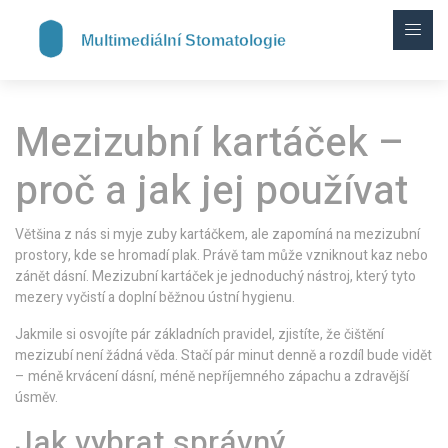
Mezizubní kartáček –
proč a jak jej používat
Většina z nás si myje zuby kartáčkem, ale zapomíná na mezizubní
prostory, kde se hromadí plak. Právě tam může vzniknout kaz nebo
zánět dásní. Mezizubní kartáček je jednoduchý nástroj, který tyto
mezery vyčistí a doplní běžnou ústní hygienu.
Jakmile si osvojíte pár základních pravidel, zjistíte, že čištění
mezizubí není žádná věda. Stačí pár minut denně a rozdíl bude vidět
– méně krvácení dásní, méně nepříjemného zápachu a zdravější
úsměv.
Jak vybrat správný