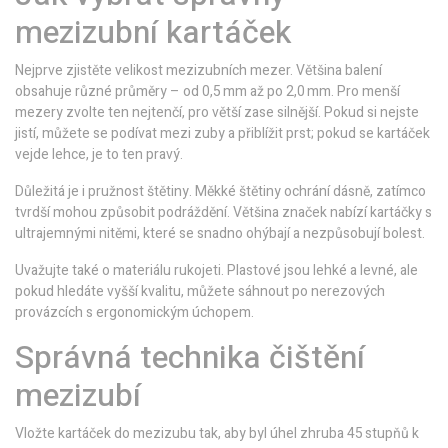
mezizubní kartáček
Nejprve zjistěte velikost mezizubních mezer. Většina balení
obsahuje různé průměry – od 0,5 mm až po 2,0 mm. Pro menší
mezery zvolte ten nejtenčí, pro větší zase silnější. Pokud si nejste
jistí, můžete se podívat mezi zuby a přiblížit prst; pokud se kartáček
vejde lehce, je to ten pravý.
Důležitá je i pružnost štětiny. Měkké štětiny ochrání dásně, zatímco
tvrdší mohou způsobit podráždění. Většina značek nabízí kartáčky s
ultrajemnými nitěmi, které se snadno ohýbají a nezpůsobují bolest.
Uvažujte také o materiálu rukojeti. Plastové jsou lehké a levné, ale
pokud hledáte vyšší kvalitu, můžete sáhnout po nerezových
provázcích s ergonomickým úchopem.
Správná technika čištění
mezizubí
Vložte kartáček do mezizubu tak, aby byl úhel zhruba 45 stupňů k