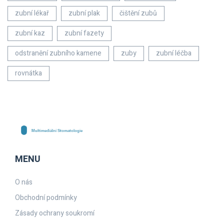
zubní lékař
zubní plak
čištění zubů
zubní kaz
zubní fazety
odstranění zubního kamene
zuby
zubní léčba
rovnátka
MENU
O nás
Obchodní podmínky
Zásady ochrany soukromí