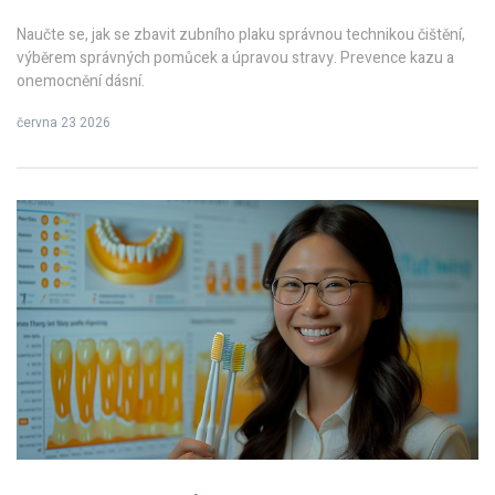
Naučte se, jak se zbavit zubního plaku správnou technikou čištění,
výběrem správných pomůcek a úpravou stravy. Prevence kazu a
onemocnění dásní.
června 23 2026