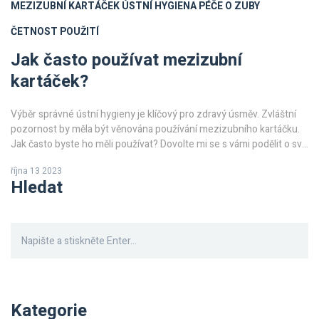
MEZIZUBNÍ KARTÁČEK
ÚSTNÍ HYGIENA
PÉČE O ZUBY
ČETNOST POUŽITÍ
Jak často používat mezizubní
kartáček?
Výběr správné ústní hygieny je klíčový pro zdravý úsměv. Zvláštní
pozornost by měla být věnována používání mezizubního kartáčku.
Jak často byste ho měli používat? Dovolte mi se s vámi podělit o své
zkušenosti a rady. V tomto článku se dozvíte, jak často byste měli
října 13 2023
používat mezizubní kartáček a jak vám může pomoci zachovat
Hledat
zdravé zuby a dásně. Zůstaňte se mnou, abychom společně objevili
tento klíč k dokonalé ústní hygieně.
Kategorie