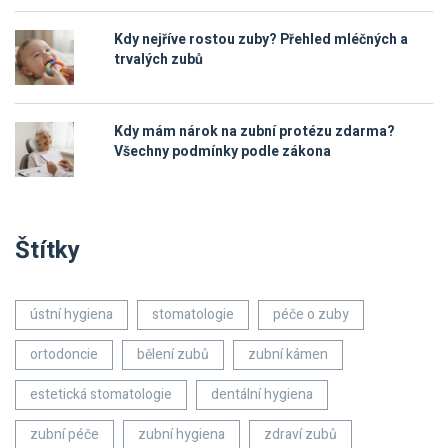
Kdy nejříve rostou zuby? Přehled mléčných a
trvalých zubů
Kdy mám nárok na zubní protézu zdarma?
Všechny podmínky podle zákona
Štítky
ústní hygiena
stomatologie
péče o zuby
ortodoncie
bělení zubů
zubní kámen
estetická stomatologie
dentální hygiena
zubní péče
zubní hygiena
zdraví zubů