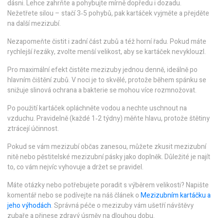
dásni. Lehce zahrňte a pohybujte mírně dopředu i dozadu.
Nežetřete silou – stačí 3‑5 pohybů, pak kartáček vyjměte a přejděte
na další mezizubí.
Nezapomeňte čistit i zadní část zubů a též horní řadu. Pokud máte
rychlejší řezáky, zvolte menší velikost, aby se kartáček nevyklouzl.
Pro maximální efekt čistěte mezizuby jednou denně, ideálně po
hlavním čištění zubů. V noci je to skvělé, protože během spánku se
snižuje slinová ochrana a bakterie se mohou více rozmnožovat.
Po použití kartáček opláchněte vodou a nechte uschnout na
vzduchu. Pravidelně (každé 1‑2 týdny) měňte hlavu, protože štětiny
ztrácejí účinnost.
Pokud se vám mezizubí občas zanesou, můžete zkusit mezizubní
nitě nebo pěstitelské mezizubní pásky jako doplněk. Důležité je najít
to, co vám nejvíc vyhovuje a držet se pravidel.
Máte otázky nebo potřebujete poradit s výběrem velikosti? Napište
komentář nebo se podívejte na náš článek o
Mezizubním kartáčku a
jeho výhodách
. Správná péče o mezizuby vám ušetří návštěvy
zubaře a přinese zdravý úsměv na dlouhou dobu.