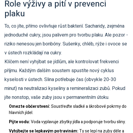
Role výživy a pití v prevenci
plaku
To, co jíte, přímo ovlivňuje růst bakterií. Sacharidy, zejména
jednoduché cukry, jsou palivem pro tvorbu plaku. Ale pozor -
riziko nenesou jen bonbóny. Sušenky, chléb, rýže i ovoce se
v ústech rozkládají na cukry.
Klíčem není vyhýbat se jídlům, ale kontrolovat frekvenci
příjmu. Každým dalším soustem spustíte nový cyklus
kyselosti v ústech. Slina potřebuje čas (obvykle 20-30
minut) na neutralizaci kyseliny a remineralizaci zubů. Pokud
jíte nonstop, vaše zuby jsou v permanentním útoku.
Omezte občerstvení:
Soustřeďte sladké a škrobové pokrmy do
hlavních jídel.
Pijte vodu:
Voda vyplavuje zbytky jídla a podporuje tvorbu sliny.
Vyhýbejte se lepkavým potravinám:
Ty se lepí na zuby déle a