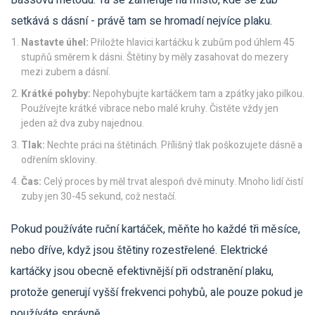
Bassovu metodu. Ta se zaměřuje na místo, kde se zub
setkává s dásní - právě tam se hromadí nejvíce plaku.
Nastavte úhel:
Přiložte hlavici kartáčku k zubům pod úhlem 45
stupňů směrem k dásni. Štětiny by měly zasahovat do mezery
mezi zubem a dásní.
Krátké pohyby:
Nepohybujte kartáčkem tam a zpátky jako pilkou.
Používejte krátké vibrace nebo malé kruhy. Čistěte vždy jen
jeden až dva zuby najednou.
Tlak:
Nechte práci na štětinách. Přílišný tlak poškozujete dásně a
odřením skloviny.
Čas:
Celý proces by měl trvat alespoň dvě minuty. Mnoho lidí čistí
zuby jen 30-45 sekund, což nestačí.
Pokud používáte ruční kartáček, měňte ho každé tři měsíce,
nebo dříve, když jsou štětiny rozestřelené. Elektrické
kartáčky jsou obecně efektivnější při odstranění plaku,
protože generují vyšší frekvenci pohybů, ale pouze pokud je
používáte správně.