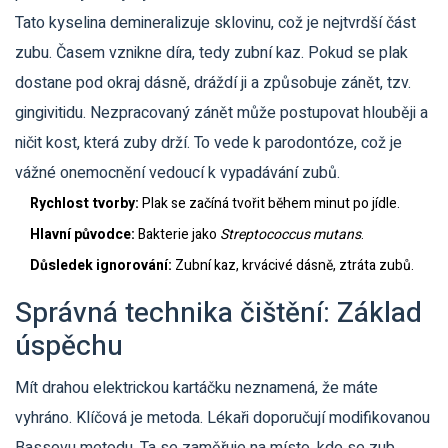
Tato kyselina demineralizuje sklovinu, což je nejtvrdší část
zubu. Časem vznikne díra, tedy zubní kaz. Pokud se plak
dostane pod okraj dásně, dráždí ji a způsobuje zánět, tzv.
gingivitidu. Nezpracovaný zánět může postupovat hlouběji a
ničit kost, která zuby drží. To vede k parodontóze, což je
vážné onemocnění vedoucí k vypadávání zubů.
Rychlost tvorby:
Plak se začíná tvořit během minut po jídle.
Hlavní původce:
Bakterie jako
Streptococcus mutans
.
Důsledek ignorování:
Zubní kaz, krvácivé dásně, ztráta zubů.
Správná technika čištění: Základ
úspěchu
Mít drahou elektrickou kartáčku neznamená, že máte
vyhráno. Klíčová je metoda. Lékaři doporučují modifikovanou