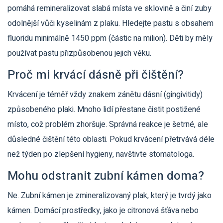
pomáhá remineralizovat slabá místa ve sklovině a činí zuby
odolnější vůči kyselinám z plaku. Hledejte pastu s obsahem
fluoridu minimálně 1450 ppm (částic na milion). Děti by měly
používat pastu přizpůsobenou jejich věku.
Proč mi krvácí dásně při čištění?
Krvácení je téměř vždy znakem zánětu dásní (gingivitidy)
způsobeného plaki. Mnoho lidí přestane čistit postižené
místo, což problém zhoršuje. Správná reakce je šetrné, ale
důsledné čištění této oblasti. Pokud krvácení přetrvává déle
než týden po zlepšení hygieny, navštivte stomatologa.
Mohu odstranit zubní kámen doma?
Ne. Zubní kámen je zmineralizovaný plak, který je tvrdý jako
kámen. Domácí prostředky, jako je citronová šťáva nebo