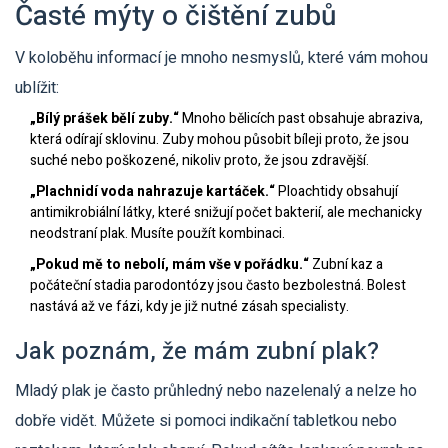
Časté mýty o čištění zubů
V koloběhu informací je mnoho nesmyslů, které vám mohou
ublížit:
„Bílý prášek bělí zuby.“
Mnoho bělicích past obsahuje abraziva,
která odírají sklovinu. Zuby mohou působit bíleji proto, že jsou
suché nebo poškozené, nikoliv proto, že jsou zdravější.
„Plachnidí voda nahrazuje kartáček.“
Ploachtidy obsahují
antimikrobiální látky, které snižují počet bakterií, ale mechanicky
neodstraní plak. Musíte použít kombinaci.
„Pokud mě to nebolí, mám vše v pořádku.“
Zubní kaz a
počáteční stadia parodontózy jsou často bezbolestná. Bolest
nastává až ve fázi, kdy je již nutné zásah specialisty.
Jak poznám, že mám zubní plak?
Mladý plak je často průhledný nebo nazelenalý a nelze ho
dobře vidět. Můžete si pomoci indikační tabletkou nebo