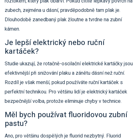
roztokem, který plak obarví. Pokud cítíte lepkavý povrch na
zubech, zejména u dásní, pravděpodobně tam plak je.
Dlouhodobě zanedbaný plak žloutne a tvrdne na zubní
kámen.
Je lepší elektrický nebo ruční
kartáček?
Studie ukazují, že rotačně-oscilační elektrické kartáčky jsou
efektivnější při snižování plaku a zánětu dásní než ruční.
Rozdíl je však menší, pokud používáte ruční kartáček s
perfektní technikou. Pro většinu lidí je elektrický kartáček
bezpečnější volba, protože eliminuje chyby v technice.
Měl bych používat fluoridovou zubní
pastu?
Ano, pro většinu dospělých je fluorid nezbytný. Fluorid