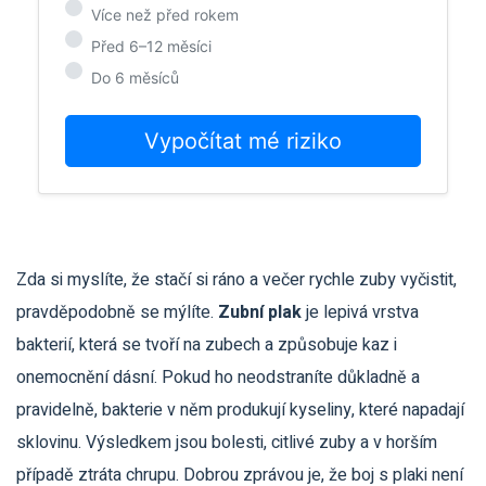
Více než před rokem
Před 6–12 měsíci
Do 6 měsíců
Vypočítat mé riziko
Zda si myslíte, že stačí si ráno a večer rychle zuby vyčistit,
pravděpodobně se mýlíte.
Zubní plak
je
lepivá vrstva
bakterií, která se tvoří na zubech a způsobuje kaz i
onemocnění dásní
. Pokud ho neodstraníte důkladně a
pravidelně, bakterie v něm produkují kyseliny, které napadají
sklovinu. Výsledkem jsou bolesti, citlivé zuby a v horším
případě ztráta chrupu. Dobrou zprávou je, že boj s plaki není