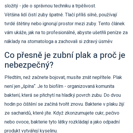
složitý - jde o správnou techniku a trpělivost.
Většina lidí čistí zuby špatně. Tlačí příliš silně, používají
tvrdé štětiny nebo ignorují prostor mezi zuby. Tento článek
vám ukáže, jak na to profesionálně, abyste ušetřili peníze za
náklady na stomatologa a zachovali si zdravý úsměv.
Co přesně je zubní plak a proč je
nebezpečný?
Předtím, než začnete bojovat, musíte znát nepřítele. Plak
není jen „špína“. Je to biofilm - organizovaná komunita
bakterií, která se přichytí na hladký povrch zubu. Do dvou
hodin po čištění se začíná tvořit znovu. Bakterie v plaku žijí
ze sacharidů, které jíte. Když zkonzumujete cukr, pečivo
nebo ovoce, bakterie tyto látky rozkládají a jako odpadní
produkt vytvářejí kyselinu.