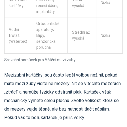
Nízká
kartáčky
recesí dásní,
vysoká
implantáty
Ortodontické
Vodní
aparatury,
Střední až
frotáž
klipy,
Nízká
vysoká
(Waterpik)
senzorická
porucha
Srovnání pomůcek pro čištění mezi zuby
Mezizubní kartáčky jsou často lepší volbou než nit, pokud
máte mezi zuby viditelné mezery. Nit se v těchto mezerách
„ztrácí“ a nemůže fyzicky odstranit plak. Kartáček však
mechanicky vymete celou plochu. Zvolte velikost, která se
do mezery vejde těsně, ale bez nutnosti tlačit násilím.
Pokud vás to bolí, kartáček je příliš velký.