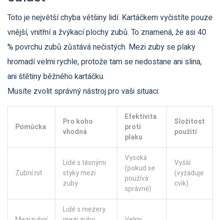
Toto je největší chyba většiny lidí. Kartáčkem vyčistíte pouze
vnější, vnitřní a žvýkací plochy zubů. To znamená, že asi 40
% povrchu zubů zůstává nečistých. Mezi zuby se plaky
hromadí velmi rychle, protože tam se nedostane ani slina,
ani štětiny běžného kartáčku.
Musíte zvolit správný nástroj pro vaši situaci:
Efektivita
Pro koho
Složitost
Pomůcka
proti
vhodná
použití
plaku
Vysoká
Lidé s těsnými
Vyšší
(pokud se
Zubní nit
styky mezi
(vyžaduje
používá
zuby
cvik)
správně)
Lidé s mezery
Mezizubní
mezi zuby,
Velmi