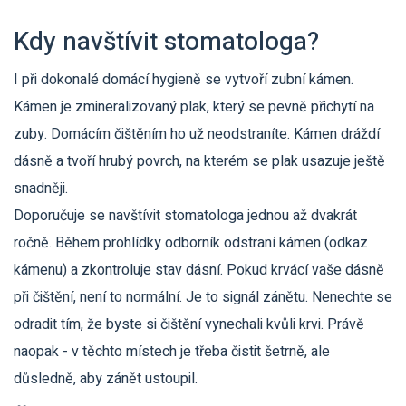
Kdy navštívit stomatologa?
I při dokonalé domácí hygieně se vytvoří zubní kámen.
Kámen je zmineralizovaný plak, který se pevně přichytí na
zuby. Domácím čištěním ho už neodstraníte. Kámen dráždí
dásně a tvoří hrubý povrch, na kterém se plak usazuje ještě
snadněji.
Doporučuje se navštívit stomatologa jednou až dvakrát
ročně. Během prohlídky odborník odstraní kámen (odkaz
kámenu) a zkontroluje stav dásní. Pokud krvácí vaše dásně
při čištění, není to normální. Je to signál zánětu. Nenechte se
odradit tím, že byste si čištění vynechali kvůli krvi. Právě
naopak - v těchto místech je třeba čistit šetrně, ale
důsledně, aby zánět ustoupil.