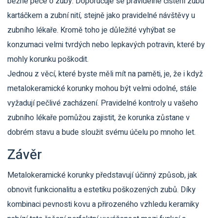
běžné péče o zuby. Doporučuje se pravidelné čištění zubů
kartáčkem a zubní nití, stejně jako pravidelné návštěvy u
zubního lékaře. Kromě toho je důležité vyhýbat se
konzumaci velmi tvrdých nebo lepkavých potravin, které by
mohly korunku poškodit.
Jednou z věcí, které byste měli mít na paměti, je, že i když
metalokeramické korunky mohou být velmi odolné, stále
vyžadují pečlivé zacházení. Pravidelné kontroly u vašeho
zubního lékaře pomůžou zajistit, že korunka zůstane v
dobrém stavu a bude sloužit svému účelu po mnoho let.
Závěr
Metalokeramické korunky představují účinný způsob, jak
obnovit funkcionalitu a estetiku poškozených zubů. Díky
kombinaci pevnosti kovu a přirozeného vzhledu keramiky