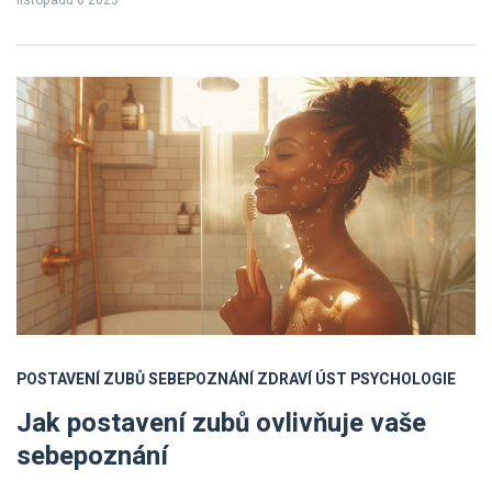
několika užitečnými informacemi. Přidejte se k nám a dozvíte se
více o vlivu mezery mezi zuby na řeč.
POSTAVENÍ ZUBŮ
SEBEPOZNÁNÍ
ZDRAVÍ ÚST
PSYCHOLOGIE
Jak postavení zubů ovlivňuje vaše
sebepoznání