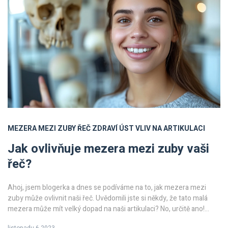
MEZERA MEZI ZUBY
ŘEČ
ZDRAVÍ ÚST
VLIV NA ARTIKULACI
Jak ovlivňuje mezera mezi zuby vaši
řeč?
Ahoj, jsem blogerka a dnes se podíváme na to, jak mezera mezi
zuby může ovlivnit naši řeč. Uvědomili jste si někdy, že tato malá
mezera může mít velký dopad na naši artikulaci? No, určitě ano!
Takže dnes se zabýváme touto zajímavou tématem a přicházíme s
listopadu 6 2023