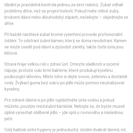
Ideální je pravidelná kontrola jednou za šest měsíců. Zubař odhalí
problémy dříve, než se projeví bolestí. Pokud máte citlivé zuby,
krvácení dásní nebo dlouhodobý zápach, nečekejte – objednejte se
dříve.
Při každé návštěvě zubař kromě vyšetření provede profesionální
čištění. To odstraní zubní kámen, který se doma neodstraní. Kamen
se může usadit pod dásní a způsobit záněty, takže čistá ústa jsou
klíčová.
Strava hraje velkou roli v zdraví úst. Omezte sladkosti a sycené
nápoje, protože cukr krmí bakterie, které produkují kyselinu
poškozující sklovinu. Místo toho si dejte ovoce, zeleninu a dostatek
vody. Žvýkací guma bez cukru po jídle může pomoci neutralizovat
kyseliny.
Pro zdravé dásně si po jídle vypláchněte ústa vodou a pokud
můžete, použijte mezizubní kartáček. Nebojte se, že byste museli
úplně vynechat oblíbené jídlo – jde spíš o rovnováhu a následnou
péči.
Celý balíček ústní hygieny je jednoduchý: čistění dvakrát denně, nit,