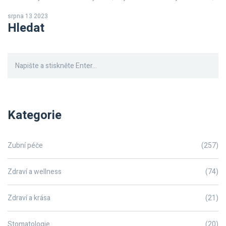
které potřebujete, abyste mohli správně zareagovat na tento
srpna 13 2023
problém. Přečtěte si můj článek a snad vám poskytne klíč k úlevě od
Hledat
bolesti.
Kategorie
Zubní péče
(257)
Zdraví a wellness
(74)
Zdraví a krása
(21)
Stomatologie
(20)