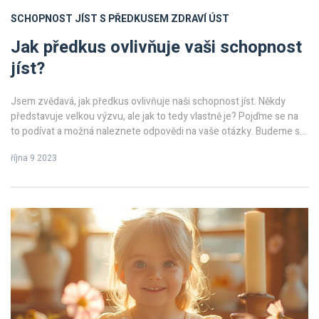
SCHOPNOST JÍST S PŘEDKUSEM
ZDRAVÍ ÚST
Jak předkus ovlivňuje vaši schopnost
jíst?
Jsem zvědavá, jak předkus ovlivňuje naši schopnost jíst. Někdy
představuje velkou výzvu, ale jak to tedy vlastně je? Pojďme se na
to podívat a možná naleznete odpovědi na vaše otázky. Budeme se
zabývat otázkami, jak předkus ovlivňuje naše stravování a jaké
října 9 2023
potíže může způsobit. Tak pojďte, podívejme se na to víc!