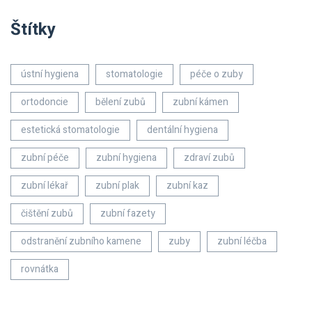
Štítky
ústní hygiena
stomatologie
péče o zuby
ortodoncie
bělení zubů
zubní kámen
estetická stomatologie
dentální hygiena
zubní péče
zubní hygiena
zdraví zubů
zubní lékař
zubní plak
zubní kaz
čištění zubů
zubní fazety
odstranění zubního kamene
zuby
zubní léčba
rovnátka