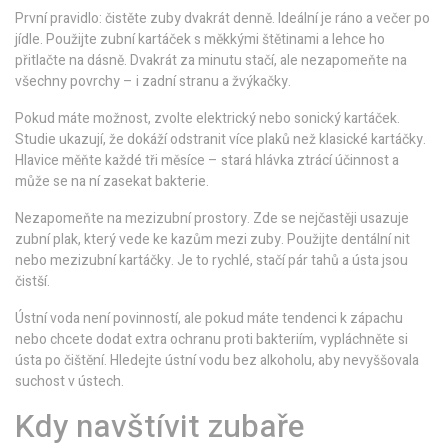
První pravidlo: čistěte zuby dvakrát denně. Ideální je ráno a večer po
jídle. Použijte zubní kartáček s měkkými štětinami a lehce ho
přitlačte na dásně. Dvakrát za minutu stačí, ale nezapomeňte na
všechny povrchy – i zadní stranu a žvýkačky.
Pokud máte možnost, zvolte elektrický nebo sonický kartáček.
Studie ukazují, že dokáží odstranit více plaků než klasické kartáčky.
Hlavice měňte každé tři měsíce – stará hlávka ztrácí účinnost a
může se na ní zasekat bakterie.
Nezapomeňte na mezizubní prostory. Zde se nejčastěji usazuje
zubní plak, který vede ke kazům mezi zuby. Použijte dentální nit
nebo mezizubní kartáčky. Je to rychlé, stačí pár tahů a ústa jsou
čistší.
Ústní voda není povinností, ale pokud máte tendenci k zápachu
nebo chcete dodat extra ochranu proti bakteriím, vypláchněte si
ústa po čištění. Hledejte ústní vodu bez alkoholu, aby nevyššovala
suchost v ústech.
Kdy navštívit zubaře