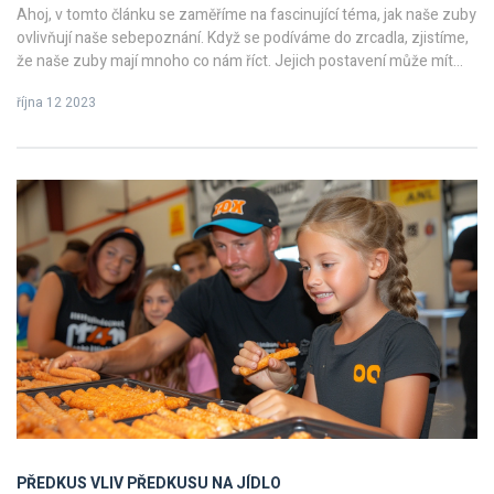
Ahoj, v tomto článku se zaměříme na fascinující téma, jak naše zuby
ovlivňují naše sebepoznání. Když se podíváme do zrcadla, zjistíme,
že naše zuby mají mnoho co nám říct. Jejich postavení může mít
hluboký dopad na náš pohled na sebe sama. Jste překvapeni? Tak
října 12 2023
přečtěte si náš článek a dozvíte se, jak zuby ovlivňují naše
sebevyjádření a jak můžeme posílit naše sebepoznání, tím že
budeme dbát na jejich zdraví. Pojďme na to společně dohlédnout.
PŘEDKUS
VLIV PŘEDKUSU NA JÍDLO