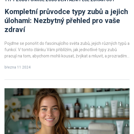
Kompletní průvodce typy zubů a jejich
úlohami: Nezbytný přehled pro vaše
zdraví
Pojďme se ponořit do fascinujícího světa zubů, jejich různých typů a
funkcí. V tomto článku Vám přiblížím, jak jednotlivé typy zubů
pracují na tom, abychom mohli kousat, žvýkat a mluvit, a prozradím
také několik tipů, jak pečovat o svůj úsměv. Od odhalení tajemství
března 11 2024
zubů moudrosti po rozlišení mezi stoličkami a řezáky, tento
komplexní průvodce je nezbytným čtením pro každého, kdo chce
udržet své zuby zdravé a silné.