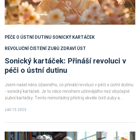
PÉČE O ÚSTNÍ DUTINU
SONICKÝ KARTÁČEK
REVOLUČNÍ ČIŠTĚNÍ ZUBŮ
ZDRAVÍ ÚST
Sonický kartáček: Přináší revoluci v
péči o ústní dutinu
Jsem našel něco úžasného, co přináší revoluci v péči o ústní dutinu
- sonický kartáček. Je to něco mnohem učinnějšího než obyčejné
zubní kartáčky. Tento mimořádný přístroj skvěle čistí zuby a
pomáhá chránit naše ústní zdraví na nové úrovni. Říkám vám, jde o
září 15 2023
pravou revoluci v oblasti dentální hygieny. Spoléhám se, že tak jako
já, i vy oceníte jeho benefity.