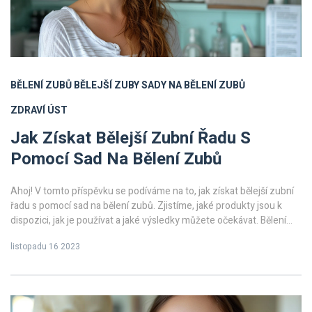
BĚLENÍ ZUBŮ
BĚLEJŠÍ ZUBY
SADY NA BĚLENÍ ZUBŮ
ZDRAVÍ ÚST
Jak Získat Bělejší Zubní Řadu S
Pomocí Sad Na Bělení Zubů
Ahoj! V tomto příspěvku se podíváme na to, jak získat bělejší zubní
řadu s pomocí sad na bělení zubů. Zjistíme, jaké produkty jsou k
dispozici, jak je používat a jaké výsledky můžete očekávat. Bělení
zubů může být skvělý způsob, jak zlepšit váš úsměv a zvýšit
listopadu 16 2023
sebevědomí. Takže pokud hledáte radu, jak získat bělejší zuby, jste
na správném místě. Připojte se ke mně a zjistěte více!