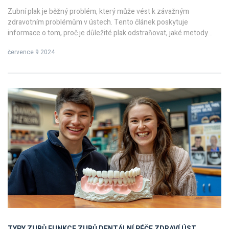
Zubní plak je běžný problém, který může vést k závažným
zdravotním problémům v ústech. Tento článek poskytuje
informace o tom, proč je důležité plak odstraňovat, jaké metody
jsou nejúčinnější a jaké zdravotní výhody z toho plynou. Obsahuje i
července 9 2024
tipy a zajímavá fakta o zubní hygieně.
TYPY ZUBŮ
FUNKCE ZUBŮ
DENTÁLNÍ PÉČE
ZDRAVÍ ÚST