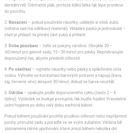
dentální niťí. Odstraňte plak, protože bělící látka tak lépe pronikne
do povrchu.
2.
Nasazení
– pokud používáte náustky, udělejte si otisk zubů
(většina sad má odlitkový materiál). Vkládání pásků je jednodušší –
stačí je přilepit na přední část zubů a přitlačit.
3.
Doba působení
– řiďte se pokyny výrobce. Obvykle 30 –
60 minut pro gelové sady, 15–30 minut pro pásky. Nepřekračujte
doporučený čas, abyste předešli citlivosti.
4.
Po ošetření
– vyjměte náustky nebo pásky a opláchněte ústa
vodou. Vyhněte se konzumaci barvivých potravin a nápojů (káva,
čaj, červené víno) alespoň 30 minut, dokud se barva neustálí.
5.
Údržba
– opakujte podle doporučeného cyklu (často 2 – 4
týdny). Výsledek se buduje postupně, tak buďte trpěliví. Pravidelná
ústní hygiena po dobu celý dobu zachová bělost.
Pokud během používání pocítíte prudkou citlivost nebo nepříjemné
pocity, přerušte sadu a poraďte se se svým zubařem. Většina lidí
zaznamená mírné upichování, které zmizí během několika dní.