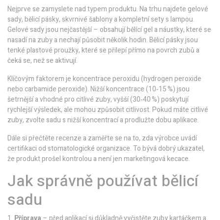
Nejprve se zamyslete nad typem produktu. Na trhu najdete gelové
sady, bělicí pásky, skvrnivé šablony a kompletní sety s lampou.
Gelové sady jsou nejčastější – obsahují bělící gel a náustky, které se
nasadí na zuby a nechají působit několik hodin. Bělicí pásky jsou
tenké plastové proužky, které se přilepí přímo na povrch zubů a
čeká se, než se aktivují.
Klíčovým faktorem je koncentrace peroxidu (hydrogen peroxide
nebo carbamide peroxide). Nižší koncentrace (10‑15 %) jsou
šetrnější a vhodné pro citlivé zuby, vyšší (30‑40 %) poskytují
rychlejší výsledek, ale mohou způsobit citlivost. Pokud máte citlivé
zuby, zvolte sadu s nižší koncentrací a prodlužte dobu aplikace.
Dále si přečtěte recenze a zaměřte se na to, zda výrobce uvádí
certifikaci od stomatologické organizace. To bývá dobrý ukazatel,
že produkt prošel kontrolou a není jen marketingová kecace.
Jak správně používat bělicí
sadu
1.
Příprava
– před aplikací si důkladně vyčistěte zuby kartáčkem a