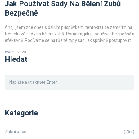
Jak Používat Sady Na Bělení Zubů
Bezpečně
Ahoj, jsem zde dnes s dalším příspěvkem, tentokrát se zaměřím na
tréninkové sady na bělení zubů. Poradím, jak je používat bezpečně a
efektivně. Podíváme se na různé typy sad, jak správně postupovat
při jejich použití a jak se vyhnout možným komplikacím. Zároveň
září 20 2023
vám poskytnu několik doporučení na ty nejlepší sady na trhu. Tahle
Hledat
téma je opravdu důležitá, protože krásný úsměv otevírá všechny
dveře!
Kategorie
Zubní péče
(256)