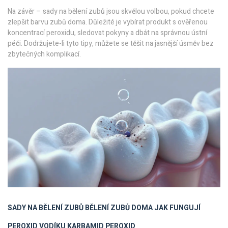
Na závěr – sady na bělení zubů jsou skvělou volbou, pokud chcete
zlepšit barvu zubů doma. Důležité je vybírat produkt s ověřenou
koncentrací peroxidu, sledovat pokyny a dbát na správnou ústní
péči. Dodržujete-li tyto tipy, můžete se těšit na jasnější úsměv bez
zbytečných komplikací.
SADY NA BĚLENÍ ZUBŮ
BĚLENÍ ZUBŮ DOMA
JAK FUNGUJÍ
PEROXID VODÍKU
KARBAMID PEROXID