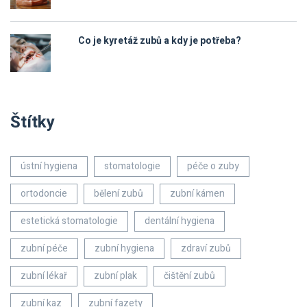
Co je kyretáž zubů a kdy je potřeba?
Štítky
ústní hygiena
stomatologie
péče o zuby
ortodoncie
bělení zubů
zubní kámen
estetická stomatologie
dentální hygiena
zubní péče
zubní hygiena
zdraví zubů
zubní lékař
zubní plak
čištění zubů
zubní kaz
zubní fazety