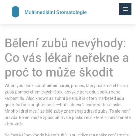
Bělení zubů nevýhody:
Co vás lékař neřekne a
proč to může škodit
When you think about
bělení zubů
,
proces, který má změnit barvu
zubů pomocí chemických látek, obvykle peroxidu vodíku nebo
karbamidu
. Also known as
zubní bělení
, it is often marketed as a
quick fix for a brighter smile—but it doesn’t come without risks.
Mnoho lidí si myslí, že bílé zuby znamenají zdravé zuby. To ale není
pravda. Bělení může způsobit trvalé poškození, které si nevšimnete
až později.
Nejčastější
nevýhody bělení zubů
,
jsou citlivost a poškození smaltu
.