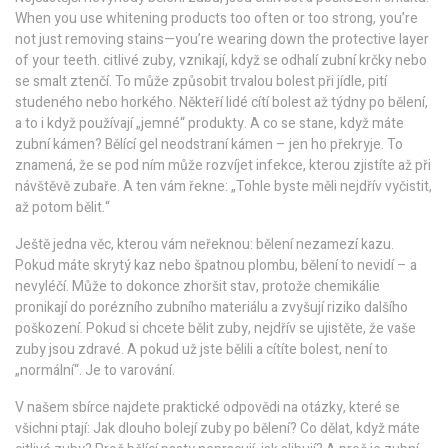
When you use whitening products too often or too strong, you’re
not just removing stains—you’re wearing down the protective layer
of your teeth.
citlivé zuby
,
vznikají, když se odhalí zubní krčky nebo
se smalt ztenčí
. To může způsobit trvalou bolest při jídle, pití
studeného nebo horkého. Někteří lidé cítí bolest až týdny po bělení,
a to i když používají „jemné“ produkty.
A co se stane, když máte
zubní kámen? Bělící gel neodstraní kámen – jen ho překryje. To
znamená, že se pod ním může rozvíjet infekce, kterou zjistíte až při
návštěvě zubaře. A ten vám řekne: „Tohle byste měli nejdřív vyčistit,
až potom bělit.“
Ještě jedna věc, kterou vám neřeknou: bělení nezamezí kazu.
Pokud máte skrytý kaz nebo špatnou plombu, bělení to nevidí – a
nevyléčí. Může to dokonce zhoršit stav, protože chemikálie
pronikají do porézního zubního materiálu a zvyšují riziko dalšího
poškození. Pokud si chcete bělit zuby, nejdřív se ujistěte, že vaše
zuby jsou zdravé. A pokud už jste bělili a cítíte bolest, není to
„normální“. Je to varování.
V našem sbírce najdete praktické odpovědi na otázky, které se
všichni ptají: Jak dlouho bolejí zuby po bělení? Co dělat, když máte