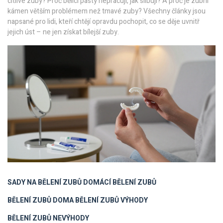
citlivé zuby? Proč bělící pasty nepracují, jak slibují? A proč je zubní
kámen větším problémem než tmavé zuby? Všechny články jsou
napsané pro lidi, kteří chtějí opravdu pochopit, co se děje uvnitř
jejich úst – ne jen získat bílejší zuby.
SADY NA BĚLENÍ ZUBŮ
DOMÁCÍ BĚLENÍ ZUBŮ
BĚLENÍ ZUBŮ DOMA
BĚLENÍ ZUBŮ VÝHODY
BĚLENÍ ZUBŮ NEVÝHODY