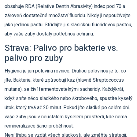
obsahuje RDA (Relative Dentin Abrasivity) index pod 70 a
zároveň dostatečné množství fluoridu. Nikdy ji nepoužívejte
jako jedinou pastu. Střídajte ji s klasickou fluoridovou pastou,
aby vaše zuby dostaly potřebnou ochranu.
Strava: Palivo pro bakterie vs.
palivo pro zuby
Hygiena je jen polovina rovnice. Druhou polovinou je to, co
jíte. Bakterie, které způsobují kaz (hlavně Streptococcus
mutans), se živí fermentovatelnými sacharidy. Každýkrát,
když sníte něco sladkého nebo škrobového, spustíte kyselý
útok, který trvá až 20 minut. Pokud jíte sladké po celém dni,
vaše zuby jsou v neustálém kyselém prostředí, kde nemá
remineralizace šanci proběhnout.
Není třeba se vzdát všech sladkostí, ale změňte strategii.