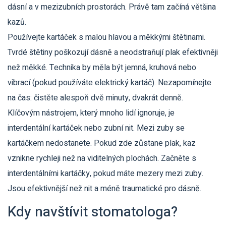
dásní a v mezizubních prostorách. Právě tam začíná většina
kazů.
Používejte kartáček s malou hlavou a měkkými štětinami.
Tvrdé štětiny poškozují dásně a neodstraňují plak efektivněji
než měkké. Technika by měla být jemná, kruhová nebo
vibrací (pokud používáte elektrický kartáč). Nezapomínejte
na čas: čistěte alespoň dvě minuty, dvakrát denně.
Klíčovým nástrojem, který mnoho lidí ignoruje, je
interdentální kartáček nebo zubní nit. Mezi zuby se
kartáčkem nedostanete. Pokud zde zůstane plak, kaz
vznikne rychleji než na viditelných plochách. Začněte s
interdentálními kartáčky, pokud máte mezery mezi zuby.
Jsou efektivnější než nit a méně traumatické pro dásně.
Kdy navštívit stomatologa?