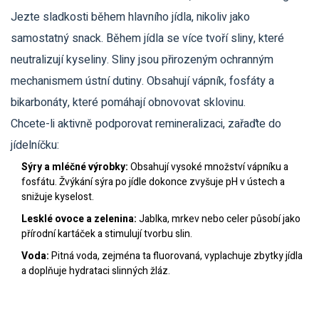
Jezte sladkosti během hlavního jídla, nikoliv jako
samostatný snack. Během jídla se více tvoří sliny, které
neutralizují kyseliny. Sliny jsou přirozeným ochranným
mechanismem ústní dutiny. Obsahují vápník, fosfáty a
bikarbonáty, které pomáhají obnovovat sklovinu.
Chcete-li aktivně podporovat remineralizaci, zařaďte do
jídelníčku:
Sýry a mléčné výrobky:
Obsahují vysoké množství vápníku a
fosfátu. Žvýkání sýra po jídle dokonce zvyšuje pH v ústech a
snižuje kyselost.
Lesklé ovoce a zelenina:
Jablka, mrkev nebo celer působí jako
přírodní kartáček a stimulují tvorbu slin.
Voda:
Pitná voda, zejména ta fluorovaná, vyplachuje zbytky jídla
a doplňuje hydrataci slinných žláz.