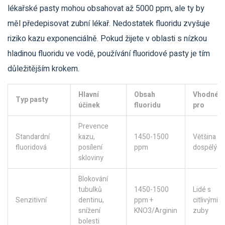
lékařské pasty mohou obsahovat až 5000 ppm, ale ty by
měl předepisovat zubní lékař. Nedostatek fluoridu zvyšuje
riziko kazu exponenciálně. Pokud žijete v oblasti s nízkou
hladinou fluoridu ve vodě, používání fluoridové pasty je tím
důležitějším krokem.
Hlavní
Obsah
Vhodné
Typ pasty
účinek
fluoridu
pro
Prevence
Standardní
kazu,
1450-1500
Většina
fluoridová
posílení
ppm
dospělých
skloviny
Blokování
tubulků
1450-1500
Lidé s
Senzitivní
dentinu,
ppm +
citlivými
snížení
KNO3/Arginin
zuby
bolesti