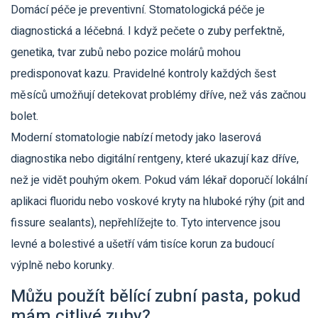
Domácí péče je preventivní. Stomatologická péče je
diagnostická a léčebná. I když pečete o zuby perfektně,
genetika, tvar zubů nebo pozice molárů mohou
predisponovat kazu. Pravidelné kontroly každých šest
měsíců umožňují detekovat problémy dříve, než vás začnou
bolet.
Moderní stomatologie nabízí metody jako laserová
diagnostika nebo digitální rentgeny, které ukazují kaz dříve,
než je vidět pouhým okem. Pokud vám lékař doporučí lokální
aplikaci fluoridu nebo voskové kryty na hluboké rýhy (pit and
fissure sealants), nepřehlížejte to. Tyto intervence jsou
levné a bolestivé a ušetří vám tisíce korun za budoucí
výplně nebo korunky.
Můžu použít bělící zubní pasta, pokud
mám citlivé zuby?