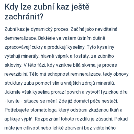
Kdy lze zubní kaz ještě
zachránit?
Zubní kaz je dynamický proces. Začíná jako neviditelná
demineralizace. Baktérie ve vašem ústním dutině
zpracovávají cukry a produkují kyseliny. Tyto kyseliny
vytahují minerály, hlavně vápník a fosfáty, ze zubního
skloviny. V této fázi, kdy vznikne bílá skvrna, je proces
reverzibilní. Tělo má schopnost remineralizace, tedy obnovy
struktury zubu pomocí slin a vnějších zdrojů minerálů.
Jakmile však kyselina prorazí povrch a vytvoří fyzickou díru
- kavitu - situace se mění. Zde již domácí péče nestačí.
Potřebujete stomatologa, který odstraní zkaženou tkáň a
aplikuje výplň. Rozpoznání tohoto rozdílu je zásadní. Pokud
máte jen citlivost nebo lehké zbarvení bez viditelného