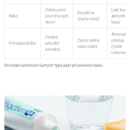
Odslouzení
Lidé bez
Rozdílí se
Bělící
povrchových
aktivního
(často nižší)
skvrn
kazu
Alternativ
Čistění,
Často žádný
přístup
Prirodzená/Bio
přírodní
nebo nízký
(vyšší
extrakty
riziko kaz
Srovnání účinnosti různých typů past při prevenci kazu