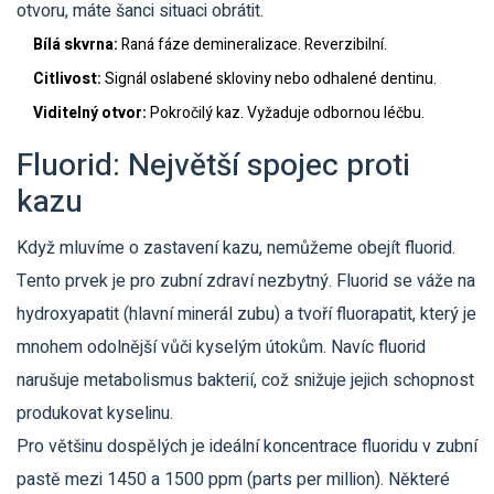
otvoru, máte šanci situaci obrátit.
Bílá skvrna:
Raná fáze demineralizace. Reverzibilní.
Citlivost:
Signál oslabené skloviny nebo odhalené dentinu.
Viditelný otvor:
Pokročilý kaz. Vyžaduje odbornou léčbu.
Fluorid: Největší spojec proti
kazu
Když mluvíme o zastavení kazu, nemůžeme obejít fluorid.
Tento prvek je pro zubní zdraví nezbytný. Fluorid se váže na
hydroxyapatit (hlavní minerál zubu) a tvoří fluorapatit, který je
mnohem odolnější vůči kyselým útokům. Navíc fluorid
narušuje metabolismus bakterií, což snižuje jejich schopnost
produkovat kyselinu.
Pro většinu dospělých je ideální koncentrace fluoridu v zubní
pastě mezi 1450 a 1500 ppm (parts per million). Některé