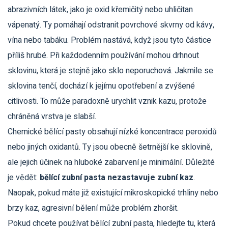
abrazivních látek, jako je oxid křemičitý nebo uhličitan
vápenatý. Ty pomáhají odstranit povrchové skvrny od kávy,
vína nebo tabáku. Problém nastává, když jsou tyto částice
příliš hrubé. Při každodenním používání mohou drhnout
sklovinu, která je stejně jako sklo neporuchová. Jakmile se
sklovina tenčí, dochází k jejímu opotřebení a zvýšené
citlivosti. To může paradoxně urychlit vznik kazu, protože
chráněná vrstva je slabší.
Chemické bělící pasty obsahují nízké koncentrace peroxidů
nebo jiných oxidantů. Ty jsou obecně šetrnější ke sklovině,
ale jejich účinek na hluboké zabarvení je minimální. Důležité
je vědět:
bělící zubní pasta nezastavuje zubní kaz
.
Naopak, pokud máte již existující mikroskopické trhliny nebo
brzy kaz, agresivní bělení může problém zhoršit.
Pokud chcete používat bělící zubní pasta, hledejte tu, která