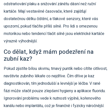
odstraňování plaku a snižování zánětu dásní než ruční
kartáče. Mají vestavěné časovače, které zajišťují
dostatečnou délku čištění, a tlakové senzory, které vás
upozorní, pokud tlačíte příliš silně. Pro lidi s omezenou
motorikou nebo tendencí tlačit silně jsou elektrické kartáče
výrazně výhodnější.
Co dělat, když mám podezření na
zubní kaz?
Pokud zjistíte bílou skvrnu, tmavý puntík nebo cítíte citlivost,
navštivte zubního lékaře co nejdříve. Čím dříve je kaz
diagnostikován, tím jednodušší a levnější je léčba. V rané
fázi může stačit pouze zlepšení hygieny a aplikace fluoridu.
Ignorování problému vede k nutnosti výplně, kořenového
kanálu nebo implantátu, což je finančně i fyzicky náročnější.