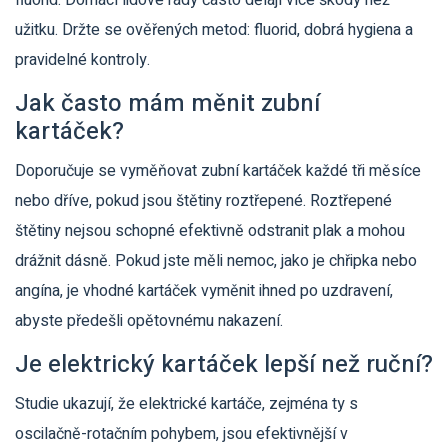
fluorid. Domácí lidové rady často dělají více škody než
užitku. Držte se ověřených metod: fluorid, dobrá hygiena a
pravidelné kontroly.
Jak často mám měnit zubní
kartáček?
Doporučuje se vyměňovat zubní kartáček každé tři měsíce
nebo dříve, pokud jsou štětiny roztřepené. Roztřepené
štětiny nejsou schopné efektivně odstranit plak a mohou
drážnit dásně. Pokud jste měli nemoc, jako je chřipka nebo
angína, je vhodné kartáček vyměnit ihned po uzdravení,
abyste předešli opětovnému nakazení.
Je elektrický kartáček lepší než ruční?
Studie ukazují, že elektrické kartáče, zejména ty s
oscilačně-rotačním pohybem, jsou efektivnější v