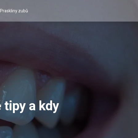
Praskliny zubů
 tipy a kdy