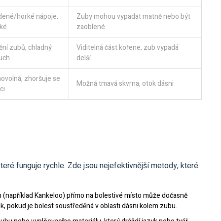
dené/horké nápoje,
Zuby mohou vypadat matně nebo být
dké
zaoblené
ění zubů, chladný
Viditelná část kořene, zub vypadá
uch
delší
ovolná, zhoršuje se
Možná tmavá skvrna, otok dásni
ci
teré funguje rychle. Zde jsou nejefektivnější metody, které
 (například Kankeloo) přímo na bolestivé místo může dočasně
ok, pokud je bolest soustředěná v oblasti dásni kolem zubu.