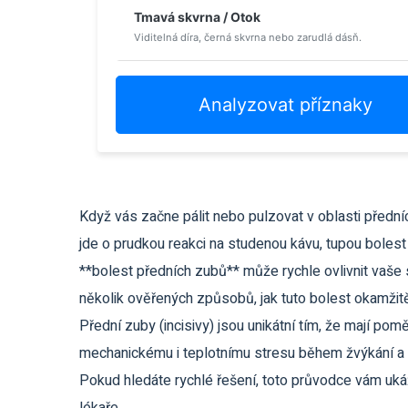
Tmavá skvrna / Otok
Viditelná díra, černá skvrna nebo zarudlá dásň.
Analyzovat příznaky
Když vás začne pálit nebo pulzovat v oblasti předních
jde o prudkou reakci na studenou kávu, tupou bolest
**bolest předních zubů** může rychle ovlivnit vaše
několik ověřených způsobů, jak tuto bolest okamžit
Přední zuby (incisivy) jsou unikátní tím, že mají po
mechanickému i teplotnímu stresu během žvýkání a ml
Pokud hledáte rychlé řešení, toto průvodce vám ukáž