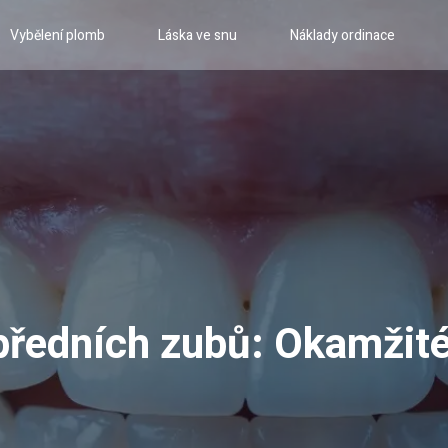
Vybělení plomb
Láska ve snu
Náklady ordinace
předních zubů: Okamžité