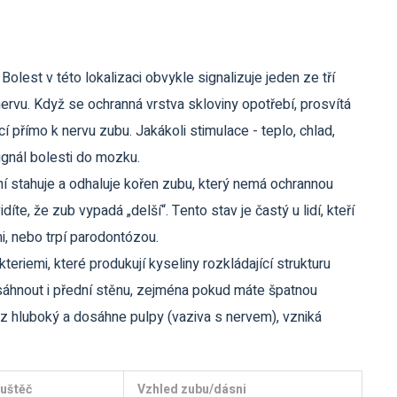
Bolest v této lokalizaci obvykle signalizuje jeden ze tří
nervu. Když se ochranná vrstva skloviny opotřebí, prosvítá
 přímo k nervu zubu. Jakákoli stimulace - teplo, chlad,
signál bolesti do mozku.
í stahuje a odhaluje kořen zubu, který nemá ochrannou
díte, že zub vypadá „delší“. Tento stav je častý u lidí, kteří
mi, nebo trpí parodontózou.
eriemi, které produkují kyseliny rozkládající strukturu
asáhnout i přední stěnu, zejména pokud máte špatnou
z hluboký a dosáhne pulpy (vaziva s nervem), vzniká
.
uštěč
Vzhled zubu/dásni