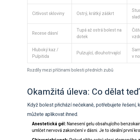
Stu
Citlivost skloviny
Ostrý, krátký záškrt
sla
Tupá až ostrá bolest na
Čišt
Recese dásní
dotek
vzd
Hluboký kaz /
Sam
Pulzující, dlouhotrvající
Pulpitida
v no
Rozdíly mezi příčinami bolesti předních zubů
Okamžitá úleva: Co dělat teď
Když bolest přichází nečekaně, potřebujete řešení, k
můžete aplikovat ihned.
Anestetická gél:
Nanesení gelu obsahujícího benzokain
umlčet nervová zakončení v dásni. Je to ideální první kr