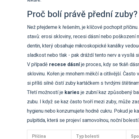
lékaře.
Proč bolí právě přední zuby?
Než přejdeme k řešením, je klíčové pochopit příčinu. 
stavů: erosi skloviny, recesi dásní nebo poškození 
dentin, který obsahuje mikroskopické kanálky vedoucí
sladkost nebo tlak - pak dráždí tento nerv a vysílá 
V případě
recese dásní
je
proces, kdy se tkáň dásn
sklovinu
. Kořen je mnohem měkčí a citlivější. Často vi
si příliš silně čistí zuby kartáčkem s tvrdými štětina
Třetí možností je
karies
je
zubní kaz způsobený bakt
zubu
. I když se kaz často tvoří mezi zuby, může z
hygienu nebo konzumujete hodně cukru. Pokud je ka
pulpitida, která se projeví samovolnou, noční bolestí
Příčina
Typ bolesti
Spo