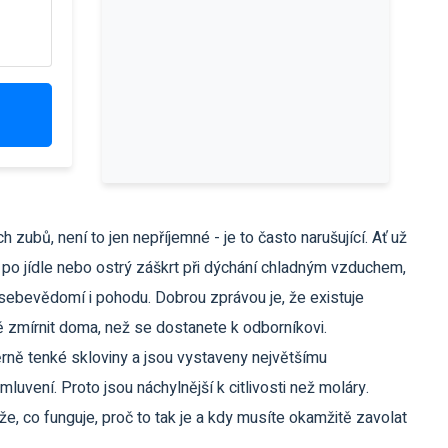
 zubů, není to jen nepříjemné - je to často narušující. Ať už
 po jídle nebo ostrý záškrt při dýchání chladným vzduchem,
 sebevědomí i pohodu. Dobrou zprávou je, že existuje
ě zmírnit doma, než se dostanete k odborníkovi.
měrně tenké skloviny a jsou vystaveny největšímu
uvení. Proto jsou náchylnější k citlivosti než moláry.
e, co funguje, proč to tak je a kdy musíte okamžitě zavolat