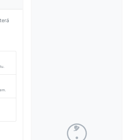
terá
tu.
lem.