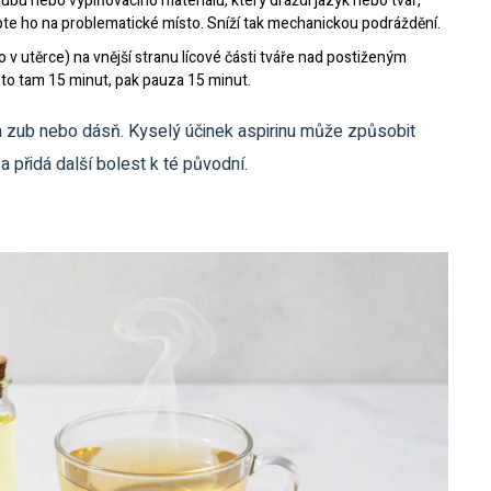
ubu nebo vyplňovacího materiálu, který dráždí jazyk nebo tvář,
lepte ho na problematické místo. Sníží tak mechanickou podráždění.
 v utěrce) na vnější stranu lícové části tváře nad postiženým
 to tam 15 minut, pak pauza 15 minut.
na zub nebo dásň. Kyselý účinek aspirinu může způsobit
a přidá další bolest k té původní.