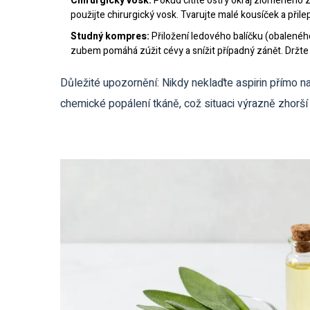
Chirurgický vosk:
Pokud cítíte ostrý okraj zlomeného z
použijte chirurgický vosk. Tvarujte malé kousíček a při
Studný kompres:
Přiložení ledového balíčku (obaleného
zubem pomáhá zúžit cévy a snížit případný zánět. Držte
Důležité upozornění: Nikdy neklaďte aspirin přímo 
chemické popálení tkáně, což situaci výrazně zhorší 