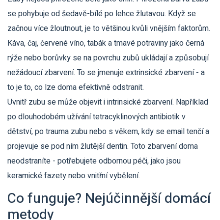
se pohybuje od šedavě-bílé po lehce žlutavou. Když se
začnou více žloutnout, je to většinou kvůli vnějším faktorům.
Káva, čaj, červené víno, tabák a tmavé potraviny jako černá
rýže nebo borůvky se na povrchu zubů ukládají a způsobují
nežádoucí zbarvení. To se jmenuje extrinsické zbarvení - a
to je to, co lze doma efektivně odstranit.
Uvnitř zubu se může objevit i intrinsické zbarvení. Například
po dlouhodobém užívání tetracyklinových antibiotik v
dětství, po trauma zubu nebo s věkem, kdy se email tenčí a
projevuje se pod ním žlutější dentin. Toto zbarvení doma
neodstraníte - potřebujete odbornou péči, jako jsou
keramické fazety nebo vnitřní vybělení.
Co funguje? Nejúčinnější domácí
metody