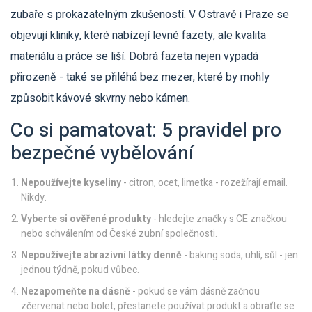
zubaře s prokazatelným zkušeností. V Ostravě i Praze se
objevují kliniky, které nabízejí levné fazety, ale kvalita
materiálu a práce se liší. Dobrá fazeta nejen vypadá
přirozeně - také se přiléhá bez mezer, které by mohly
způsobit kávové skvrny nebo kámen.
Co si pamatovat: 5 pravidel pro
bezpečné vybělování
Nepoužívejte kyseliny
- citron, ocet, limetka - rozežírají email.
Nikdy.
Vyberte si ověřené produkty
- hledejte značky s CE značkou
nebo schválením od České zubní společnosti.
Nepoužívejte abrazivní látky denně
- baking soda, uhlí, sůl - jen
jednou týdně, pokud vůbec.
Nezapomeňte na dásně
- pokud se vám dásně začnou
zčervenat nebo bolet, přestanete používat produkt a obraťte se