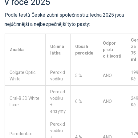
v roce 2025
Podle testů České zubní společnosti z ledna 2025 jsou
nejúčinnější a nejbezpečnější tyto pasty:
Ce
Odpor
Účinná
Obsah
za
Značka
proti
látka
peroxidu
75
citlivosti
ml
Colgate Optic
Peroxid
19
5 %
ANO
White
vodíku
Kč
Peroxid
Oral-B 3D White
vodíku
24
6 %
ANO
Luxe
+
Kč
enzymy
Peroxid
vodíku
Parodontax
17
+
4 %
ANO