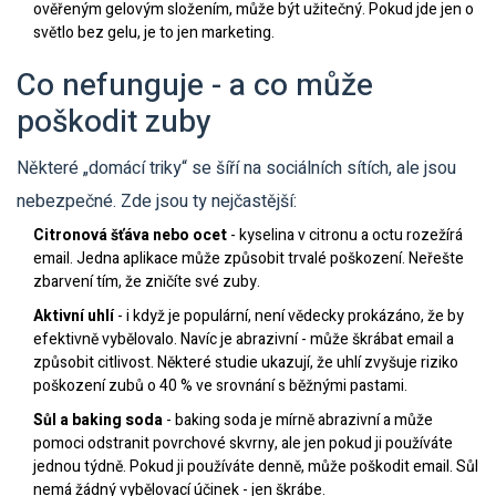
ověřeným gelovým složením, může být užitečný. Pokud jde jen o
světlo bez gelu, je to jen marketing.
Co nefunguje - a co může
poškodit zuby
Některé „domácí triky“ se šíří na sociálních sítích, ale jsou
nebezpečné. Zde jsou ty nejčastější:
Citronová šťáva nebo ocet
- kyselina v citronu a octu rozežírá
email. Jedna aplikace může způsobit trvalé poškození. Neřešte
zbarvení tím, že zničíte své zuby.
Aktivní uhlí
- i když je populární, není vědecky prokázáno, že by
efektivně vybělovalo. Navíc je abrazivní - může škrábat email a
způsobit citlivost. Některé studie ukazují, že uhlí zvyšuje riziko
poškození zubů o 40 % ve srovnání s běžnými pastami.
Sůl a baking soda
- baking soda je mírně abrazivní a může
pomoci odstranit povrchové skvrny, ale jen pokud ji používáte
jednou týdně. Pokud ji používáte denně, může poškodit email. Sůl
nemá žádný vybělovací účinek - jen škrábe.