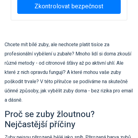
Zkontrolovat bezpečnost
Chcete mít bílé zuby, ale nechcete platit tisíce za
profesionální vybělení u zubaře? Mnoho lidí si doma zkouší
různé metody - od citronové šťávy až po aktivní uhlí. Ale
které z nich opravdu fungují? A které mohou vaše zuby
poškodit trvale? V této příručce se podíváme na skutečně
účinné způsoby, jak vybělit zuby doma - bez rizika pro email
a dásně.
Proč se zuby žloutnou?
Nejčastější příčiny
Zuby nejsou přirozeně bělé jako sníh. Přirozená barva zubů