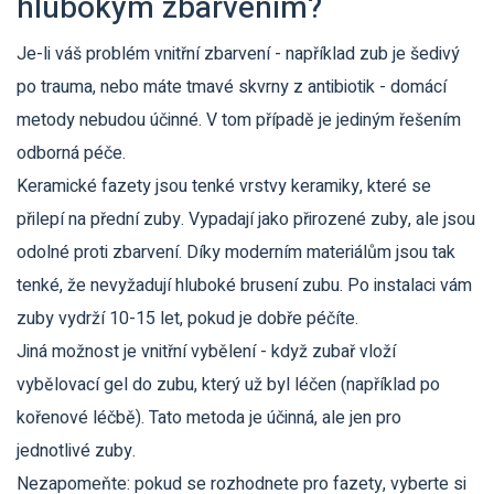
hlubokým zbarvením?
Je-li váš problém vnitřní zbarvení - například zub je šedivý
po trauma, nebo máte tmavé skvrny z antibiotik - domácí
metody nebudou účinné. V tom případě je jediným řešením
odborná péče.
Keramické fazety jsou tenké vrstvy keramiky, které se
přilepí na přední zuby. Vypadají jako přirozené zuby, ale jsou
odolné proti zbarvení. Díky moderním materiálům jsou tak
tenké, že nevyžadují hluboké brusení zubu. Po instalaci vám
zuby vydrží 10-15 let, pokud je dobře péčíte.
Jiná možnost je vnitřní vybělení - když zubař vloží
vybělovací gel do zubu, který už byl léčen (například po
kořenové léčbě). Tato metoda je účinná, ale jen pro
jednotlivé zuby.
Nezapomeňte: pokud se rozhodnete pro fazety, vyberte si