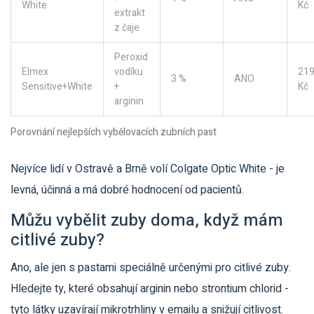
White
Kč
extrakt
z čaje
Peroxid
Elmex
vodíku
21
3 %
ANO
Sensitive+White
+
Kč
arginin
Porovnání nejlepších vybělovacích zubních past
Nejvíce lidí v Ostravě a Brně volí Colgate Optic White - je
levná, účinná a má dobré hodnocení od pacientů.
Můžu vybělit zuby doma, když mám
citlivé zuby?
Ano, ale jen s pastami speciálně určenými pro citlivé zuby.
Hledejte ty, které obsahují arginin nebo strontium chlorid -
tyto látky uzavírají mikrotrhliny v emailu a snižují citlivost.