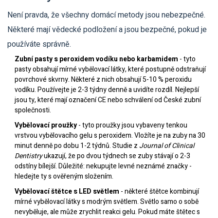
Není pravda, že všechny domácí metody jsou nebezpečné.
Některé mají vědecké podložení a jsou bezpečné, pokud je
používáte správně.
Zubní pasty s peroxidem vodíku nebo karbamidem
- tyto
pasty obsahují mírné vybělovací látky, které postupně odstraňují
povrchové skvrny. Některé z nich obsahují 5-10 % peroxidu
vodíku. Používejte je 2-3 týdny denně a uvidíte rozdíl. Nejlepší
jsou ty, které mají označení CE nebo schválení od České zubní
společnosti.
Vybělovací proužky
- tyto proužky jsou vybaveny tenkou
vrstvou vybělovacího gelu s peroxidem. Vložíte je na zuby na 30
minut denně po dobu 1-2 týdnů. Studie z
Journal of Clinical
Dentistry
ukazují, že po dvou týdnech se zuby stávají o 2-3
odstíny bílejší. Důležité: nekupujte levné neznámé značky -
hledejte ty s ověřeným složením.
Vybělovací štětce s LED světlem
- některé štětce kombinují
mírné vybělovací látky s modrým světlem. Světlo samo o sobě
nevyběluje, ale může zrychlit reakci gelu. Pokud máte štětec s