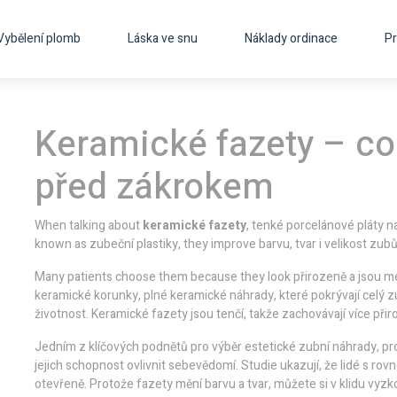
Vybělení plomb
Láska ve snu
Náklady ordinace
Pr
Keramické fazety – co
před zákrokem
When talking about
keramické fazety
,
tenké porcelánové pláty n
known as
zubeční plastiky
, they improve barvu, tvar i velikost zub
Many patients choose them because they look přirozeně a jsou 
keramické korunky
,
plné keramické náhrady, které pokrývají celý 
životnost. Keramické fazety jsou tenčí, takže zachovávají více př
Jedním z klíčových podnětů pro výběr
estetické zubní náhrady
,
pr
jejich schopnost ovlivnit sebevědomí. Studie ukazují, že lidé s r
otevřeně. Protože fazety mění barvu a tvar, můžete si v klidu vyz