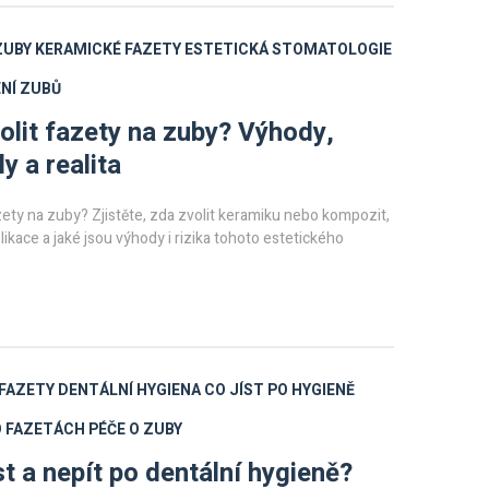
ZUBY
KERAMICKÉ FAZETY
ESTETICKÁ STOMATOLOGIE
NÍ ZUBŮ
olit fazety na zuby? Výhody,
y a realita
ety na zuby? Zjistěte, zda zvolit keramiku nebo kompozit,
likace a jaké jsou výhody i rizika tohoto estetického
FAZETY
DENTÁLNÍ HYGIENA
CO JÍST PO HYGIENĚ
O FAZETÁCH
PÉČE O ZUBY
st a nepít po dentální hygieně?