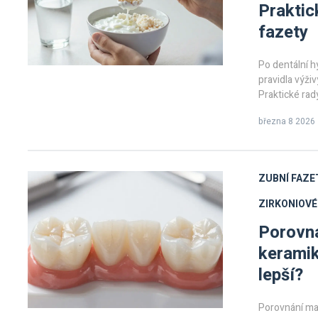
Praktic
fazety
Po dentální h
pravidla výživ
Praktické rad
března 8 2026
ZUBNÍ FAZE
ZIRKONIOVÉ
Porovná
keramik
lepší?
Porovnání mat