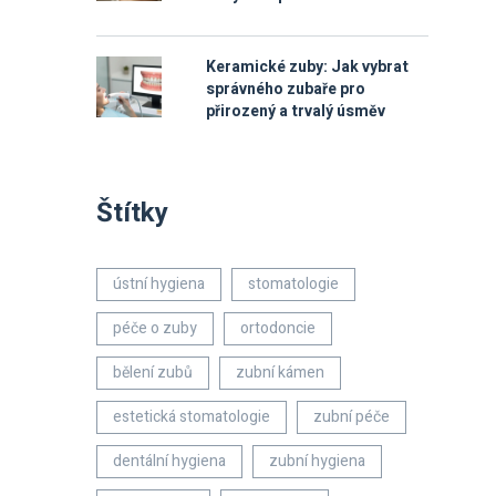
Keramické zuby: Jak vybrat
správného zubaře pro
přirozený a trvalý úsměv
Štítky
ústní hygiena
stomatologie
péče o zuby
ortodoncie
bělení zubů
zubní kámen
estetická stomatologie
zubní péče
dentální hygiena
zubní hygiena