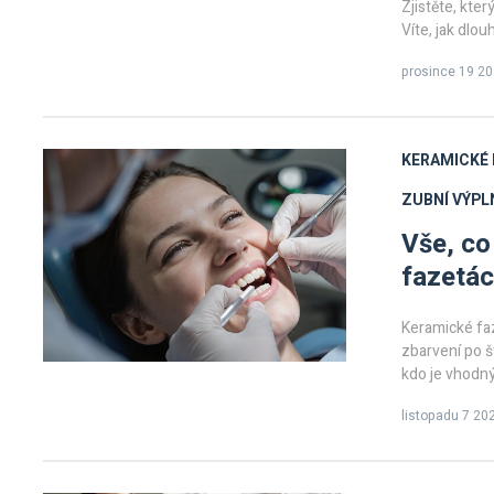
Zjistěte, kter
Víte, jak dlou
prosince 19 2
KERAMICKÉ 
ZUBNÍ VÝPL
Vše, co
fazetác
Keramické faz
zbarvení po ště
kdo je vhodný
listopadu 7 20