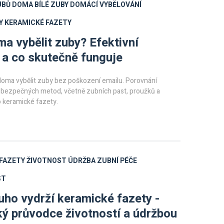
UBŮ DOMA
BÍLÉ ZUBY
DOMÁCÍ VYBĚLOVÁNÍ
Y
KERAMICKÉ FAZETY
a vybělit zuby? Efektivní
a co skutečně funguje
 doma vybělit zuby bez poškození emailu. Porovnání
ebezpečných metod, včetně zubních past, proužků a
ko keramické fazety.
FAZETY
ŽIVOTNOST
ÚDRŽBA
ZUBNÍ PÉČE
ST
uho vydrží keramické fazety -
ký průvodce životností a údržbou