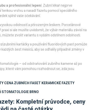
zubu a profesionální lepení
. Zubní lékař nejprve
í tenkou vrstvu a nasadí fazetu pomocí speciálního
edek splnil vaše očekávání.
 vysokou odolností a přirozeným leskem
. Porcelánové
 praxi si ale musíte uvědomit, že výběr materiálu závisí na
můžete zvolit variantu s vyšším odstínem odolnosti.
mezizubními kartáčky a používání fluoridových past pomůže
y každých šest měsíců, aby se odhalily případné změny v
 stomatologie – od odstraňování zubního kamene až po
é tipy, které vám pomohou rozhodnout se, zda jsou
TY
CENA ZUBNÍCH FASET
KERAMICKÉ FAZETY
Ů
STOMATOLOGIE BRNO
azety: Kompletní průvodce, ceny
ědi na časté otázky