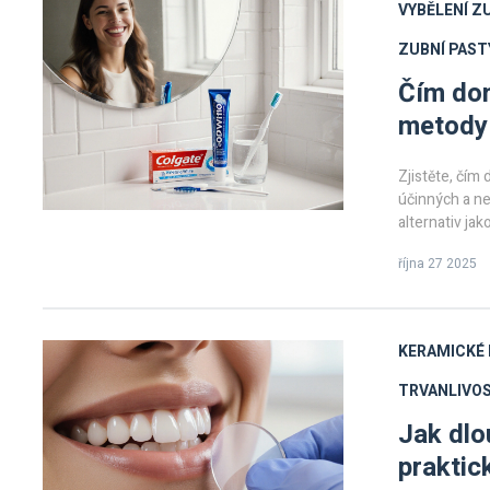
VYBĚLENÍ Z
ZUBNÍ PAST
Čím dom
metody 
Zjistěte, čím
účinných a n
alternativ ja
října 27 2025
KERAMICKÉ 
TRVANLIVO
Jak dlo
praktic