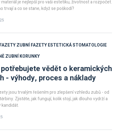
ý materiál je nejlepší pro vaši estetiku, životnost a rozpočet.
ho trvají a co se stane, když se poškodí?
025
FAZETY
ZUBNÍ FAZETY
ESTETICKÁ STOMATOLOGIE
NĚ
ZUBNÍ KORUNKY
 potřebujete vědět o keramických
h - výhody, proces a náklady
ety jsou trvalým řešením pro zlepšení vzhledu zubů - od
rbiny. Zjistěte, jak fungují, kolik stojí, jak dlouho vydrží a
 kandidát.
25