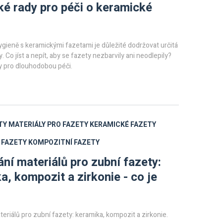
ké rady pro péči o keramické
ygieně s keramickými fazetami je důležité dodržovat určitá
y. Co jíst a nepít, aby se fazety nezbarvily ani neodlepily?
y pro dlouhodobou péči.
TY
MATERIÁLY PRO FAZETY
KERAMICKÉ FAZETY
 FAZETY
KOMPOZITNÍ FAZETY
ní materiálů pro zubní fazety:
a, kompozit a zirkonie - co je
eriálů pro zubní fazety: keramika, kompozit a zirkonie.