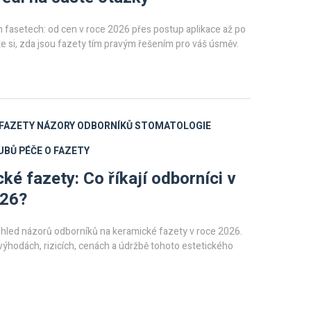
 fasetech: od cen v roce 2026 přes postup aplikace až po
ěte si, zda jsou fazety tím pravým řešením pro váš úsměv.
FAZETY
NÁZORY ODBORNÍKŮ
STOMATOLOGIE
UBŮ
PÉČE O FAZETY
ké fazety: Co říkají odborníci v
026?
hled názorů odborníků na keramické fazety v roce 2026.
 výhodách, rizicích, cenách a údržbě tohoto estetického