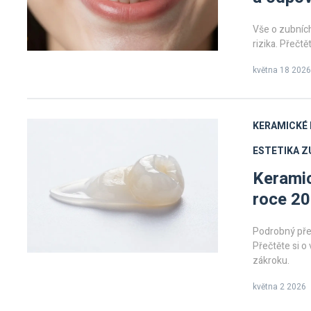
Vše o zubních
rizika. Přečt
května 18 2026
KERAMICKÉ 
ESTETIKA Z
Keramic
roce 2
Podrobný pře
Přečtěte si o
zákroku.
května 2 2026