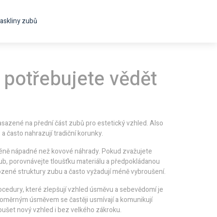
askliny zubů
 potřebujete vědět
asazené na přední část zubů pro estetický vzhled
. Also
ů a často nahrazují tradiční korunky.
méně nápadné než kovové náhrady. Pokud zvažujete
zub
, porovnávejte tloušťku materiálu a předpokládanou
irozené struktury zubu a často vyžadují méně vybroušení.
ocedury, které zlepšují vzhled úsměvu a sebevědomí
je
ovnoměrným úsměvem se častěji usmívají a komunikují
koušet nový vzhled i bez velkého zákroku.