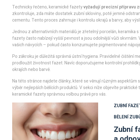
Technicky řečeno, keramické fazety
vyžadují precizní přípravu 
zkontroluje, zda máte dostatek zubní skloviny, poté jemně odstran
cementu. Tento proces zahrnuje i kontrolu okrajů a barvy, aby výsl
Jednou z alternativních materiálů je
zřetelný porcelán
,
keramika s
fazety často nabízejí vyšší pevnost a jsou odolnější vůči skvrnám. V
vašich návycích – pokud často konzumujete pigmentované nápoje, 
Po zákroku je důležitá správná ústní hygiena. Pravidelné čištění 
prodloužit životnost fazet. Navíc doporučujeme kontrolní prohlídk
okrajích nebo barvě.
Na této stránce najdete články, které se věnují různým aspektům
výběr nejlepších bělících produktů. V sekci níže objevíte praktick
keramické fazety správnou volbou právě pro vás.
ZUBNÍ FAZE
BĚLENÍ ZUB
Zubní f
a odpov