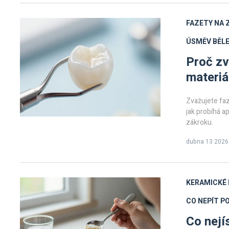
FAZETY NA 
ÚSMĚV
BĚLE
Proč zv
materiál
Zvažujete faz
jak probíhá ap
zákroku.
dubna 13 2026
KERAMICKÉ 
CO NEPÍT P
Co nejí