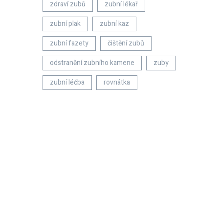
zdraví zubů
zubní lékař
zubní plak
zubní kaz
zubní fazety
čištění zubů
odstranění zubního kamene
zuby
zubní léčba
rovnátka