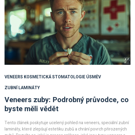
VENEERS
KOSMETICKÁ STOMATOLOGIE
ÚSMĚV
ZUBNÍ LAMINÁTY
Veneers zuby: Podrobný průvodce, co
byste měli vědět
Tento článek poskytuje ucelený pohled na veneers, speciální zubní
lamináty, které zlepšují estetiku zubů a chrání povrch přirozených