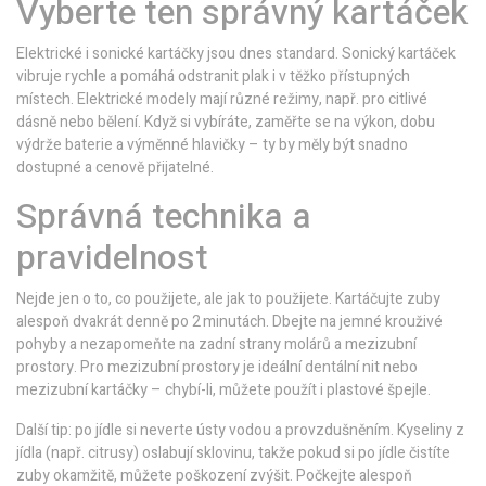
Vyberte ten správný kartáček
Elektrické i sonické kartáčky jsou dnes standard. Sonický kartáček
vibruje rychle a pomáhá odstranit plak i v těžko přístupných
místech. Elektrické modely mají různé režimy, např. pro citlivé
dásně nebo bělení. Když si vybíráte, zaměřte se na výkon, dobu
výdrže baterie a výměnné hlavičky – ty by měly být snadno
dostupné a cenově přijatelné.
Správná technika a
pravidelnost
Nejde jen o to, co použijete, ale jak to použijete. Kartáčujte zuby
alespoň dvakrát denně po 2 minutách. Dbejte na jemné krouživé
pohyby a nezapomeňte na zadní strany molárů a mezizubní
prostory. Pro mezizubní prostory je ideální dentální nit nebo
mezizubní kartáčky – chybí-li, můžete použít i plastové špejle.
Další tip: po jídle si neverte ústy vodou a provzdušněním. Kyseliny z
jídla (např. citrusy) oslabují sklovinu, takže pokud si po jídle čistíte
zuby okamžitě, můžete poškození zvýšit. Počkejte alespoň