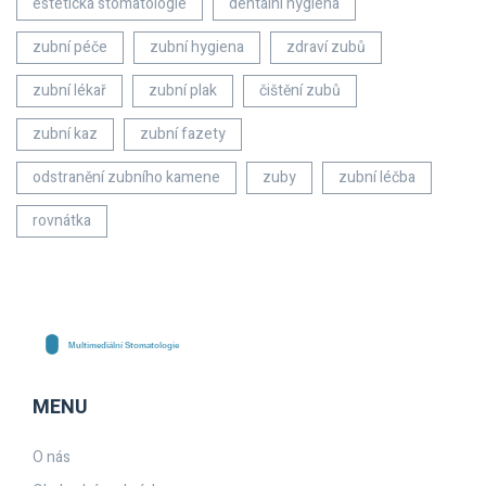
estetická stomatologie
dentální hygiena
zubní péče
zubní hygiena
zdraví zubů
zubní lékař
zubní plak
čištění zubů
zubní kaz
zubní fazety
odstranění zubního kamene
zuby
zubní léčba
rovnátka
MENU
O nás