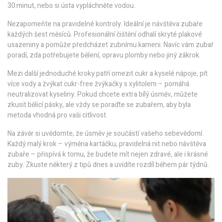
30 minut, nebo si ústa vypláchněte vodou.
Nezapomeňte na pravidelné kontroly. Ideální je návštěva zubaře
každých šest měsíců. Profesionální čištění odhalí skryté plakové
usazeniny a pomůže předcházet zubnímu kameni. Navíc vám zubař
poradí, zda potřebujete bělení, opravu plomby nebo jiný zákrok.
Mezi další jednoduché kroky patří omezit cukr a kyselé nápoje, pít
více vody a žvýkat cukr-free žvýkačky s xylitolem – pomáhá
neutralizovat kyseliny. Pokud chcete extra bílý úsměv, můžete
zkusit bělicí pásky, ale vždy se poraďte se zubařem, aby byla
metoda vhodná pro vaši citlivost.
Na závěr si uvědomte, že úsměv je součástí vašeho sebevědomí.
Každý malý krok – výměna kartáčku, pravidelná nit nebo návštěva
zubaře – přispívá k tomu, že budete mít nejen zdravé, ale i krásné
zuby. Zkuste některý z tipů dnes a uvidíte rozdíl během pár týdnů.