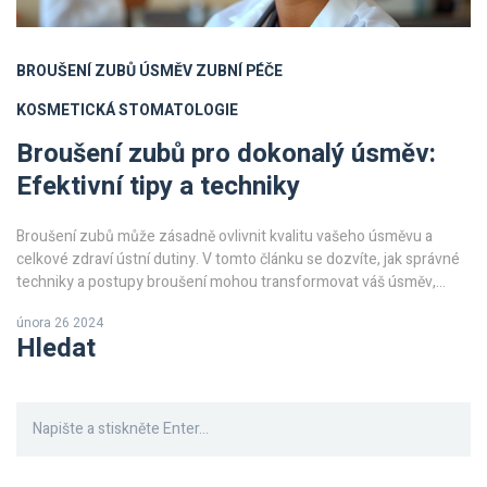
BROUŠENÍ ZUBŮ
ÚSMĚV
ZUBNÍ PÉČE
KOSMETICKÁ STOMATOLOGIE
Broušení zubů pro dokonalý úsměv:
Efektivní tipy a techniky
Broušení zubů může zásadně ovlivnit kvalitu vašeho úsměvu a
celkové zdraví ústní dutiny. V tomto článku se dozvíte, jak správné
techniky a postupy broušení mohou transformovat váš úsměv,
přinést estetické vylepšení a předejít budoucím problémům s
února 26 2024
chrupem. Nabízíme ucelený přehled od doporučení odborníků po
Hledat
praktické tipy na domácí péči, které vám pomohou dosáhnout
zářícího úsměvu.