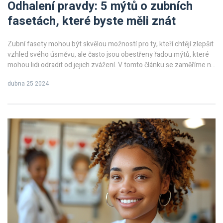
Odhalení pravdy: 5 mýtů o zubních
fasetách, které byste měli znát
Zubní fasety mohou být skvělou možností pro ty, kteří chtějí zlepšit
vzhled svého úsměvu, ale často jsou obestřeny řadou mýtů, které
mohou lidi odradit od jejich zvážení. V tomto článku se zaměříme na
rozbití pěti nejběžnějších mýtů, abyste mohli dělat informovaná
dubna 25 2024
rozhodnutí. Prozkoumáme, jak fasety opravdu fungují, diskutujeme
o jejich životnosti a ošetření, a vyvrátíme některé z
nejrozšířenějších nedorozumění.