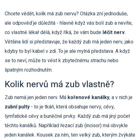
Chcete vědět, kolik má zub nervu? Otázka zní jednoduše,
ale odpověď je důležitá - hlavně když vás bolí zub a nevíte,
co vlastně lékař dělá, když říká, že vám bude
léčit nerv
.
Většina lidí si představuje, že každý zub má jeden nerv, jako
kdyby to byl kabel v zdi. To je ale mylná představa. A když
se to neví, může to vést k zbytečnému strachu nebo
špatným rozhodnutím.
Kolik nervů má zub vlastně?
Zub nemá jen jeden nerv. Má
kořenové kanálky
, a v nich je
zubní pulty
- to je tkáň, která obsahuje nervy, cévy,
lymfatické cévy a buněčné prvky. Každý zub má jiný počet
těchto kanálků. Například řezací zub (incisor) má obvykle
jeden kanálek. Kousek za ním, ten velký zub, kterým žvýkáte