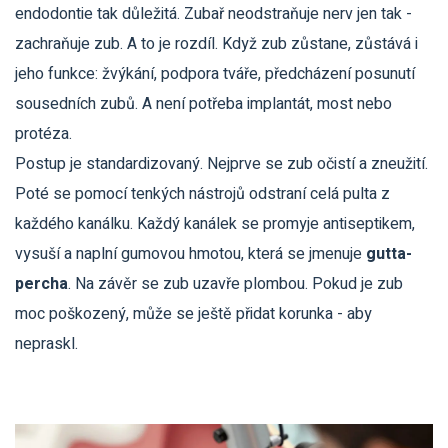
endodontie tak důležitá. Zubař neodstraňuje nerv jen tak -
zachraňuje zub. A to je rozdíl. Když zub zůstane, zůstává i
jeho funkce: žvýkání, podpora tváře, předcházení posunutí
sousedních zubů. A není potřeba implantát, most nebo
protéza.
Postup je standardizovaný. Nejprve se zub očistí a zneužití.
Poté se pomocí tenkých nástrojů odstraní celá pulta z
každého kanálku. Každý kanálek se promyje antiseptikem,
vysuší a naplní gumovou hmotou, která se jmenuje
gutta-
percha
. Na závěr se zub uzavře plombou. Pokud je zub
moc poškozený, může se ještě přidat korunka - aby
nepraskl.