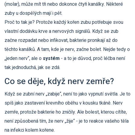
(molar), může mít tři nebo dokonce čtyři kanálky. Některé
zuby u dospělých mají i pět.
Proč to tak je? Protože každý kořen zubu potřebuje svou
vlastní dodávku krve a nervových signálů. Když se zub
začne rozpadat nebo infikovat, bakterie pronikají až do
těchto kanálků. A tam, kde je nerv, začne bolet. Nejde tedy o
„jeden nerv“, ale o
systém
- a to je důvod, proč léčba není
tak jednoduchá, jak se zdá.
Co se děje, když nerv zemře?
Když se zubní nerv „zabije“, není to jako vypnutí světla. Je to
spíš jako zastavení krevního oběhu v kousku tkáně. Nerv
zemře, protože bakterie ho zničily. Ale bolest, kterou cítíte,
není způsobená tím, že nerv „žije“ - je to reakce vašeho těla
na infekci kolem kořene.