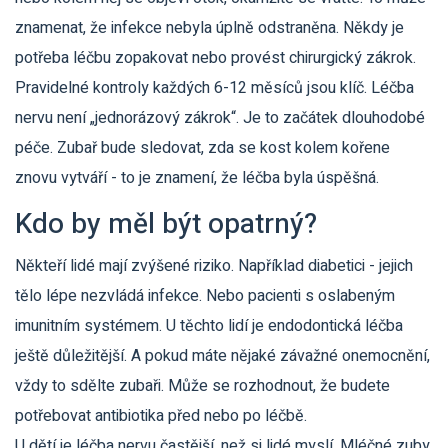
znamenat, že infekce nebyla úplně odstraněna. Někdy je
potřeba léčbu zopakovat nebo provést chirurgický zákrok.
Pravidelné kontroly každých 6-12 měsíců jsou klíč. Léčba
nervu není „jednorázový zákrok“. Je to začátek dlouhodobé
péče. Zubař bude sledovat, zda se kost kolem kořene
znovu vytváří - to je znamení, že léčba byla úspěšná.
Kdo by měl být opatrný?
Někteří lidé mají zvýšené riziko. Například diabetici - jejich
tělo lépe nezvládá infekce. Nebo pacienti s oslabeným
imunitním systémem. U těchto lidí je endodontická léčba
ještě důležitější. A pokud máte nějaké závažné onemocnění,
vždy to sdělte zubaři. Může se rozhodnout, že budete
potřebovat antibiotika před nebo po léčbě.
U dětí je léčba nervu častější, než si lidé myslí. Mléčné zuby