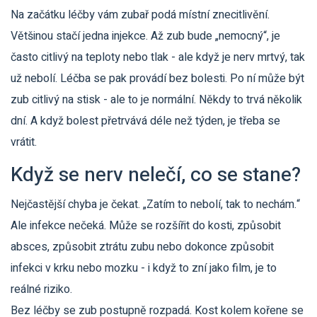
Na začátku léčby vám zubař podá místní znecitlivění.
Většinou stačí jedna injekce. Až zub bude „nemocný“, je
často citlivý na teploty nebo tlak - ale když je nerv mrtvý, tak
už nebolí. Léčba se pak provádí bez bolesti. Po ní může být
zub citlivý na stisk - ale to je normální. Někdy to trvá několik
dní. A když bolest přetrvává déle než týden, je třeba se
vrátit.
Když se nerv nelečí, co se stane?
Nejčastější chyba je čekat. „Zatím to nebolí, tak to nechám.“
Ale infekce nečeká. Může se rozšířit do kosti, způsobit
absces, způsobit ztrátu zubu nebo dokonce způsobit
infekci v krku nebo mozku - i když to zní jako film, je to
reálné riziko.
Bez léčby se zub postupně rozpadá. Kost kolem kořene se