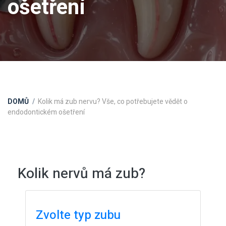
ošetření
DOMŮ
Kolik má zub nervu? Vše, co potřebujete vědět o
endodontickém ošetření
Kolik nervů má zub?
Zvolte typ zubu