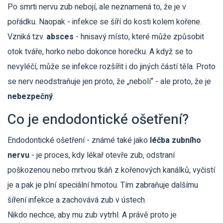
Po smrti nervu zub nebojí, ale neznamená to, že je v
pořádku. Naopak - infekce se šíří do kosti kolem kořene.
Vzniká tzv.
absces
- hnisavý místo, které může způsobit
otok tváře, horko nebo dokonce horečku. A když se to
nevyléčí, může se infekce rozšířit i do jiných částí těla. Proto
se nerv neodstraňuje jen proto, že „nebolí“ - ale proto, že je
nebezpečný
.
Co je endodontické ošetření?
Endodontické ošetření - známé také jako
léčba zubního
nervu
- je proces, kdy lékař otevře zub, odstraní
poškozenou nebo mrtvou tkáň z kořenových kanálků, vyčistí
je a pak je plní speciální hmotou. Tím zabraňuje dalšímu
šíření infekce a zachovává zub v ústech.
Nikdo nechce, aby mu zub vytrhl. A právě proto je