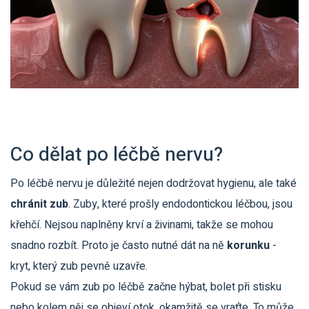
Co dělat po léčbě nervu?
Po léčbě nervu je důležité nejen dodržovat hygienu, ale také
chránit zub
. Zuby, které prošly endodontickou léčbou, jsou
křehčí. Nejsou naplněny krví a živinami, takže se mohou
snadno rozbít. Proto je často nutné dát na ně
korunku
-
kryt, který zub pevně uzavře.
Pokud se vám zub po léčbě začne hýbat, bolet při stisku
nebo kolem něj se objeví otok, okamžitě se vraťte. To může