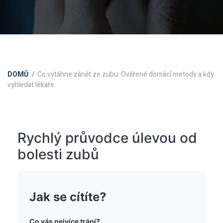
DOMŮ
Co vytáhne zánět ze zubu: Ověřené domácí metody a kdy
vyhledat lékaře
Rychlý průvodce úlevou od
bolesti zubů
Jak se cítíte?
Co vás nejvíce trápí?