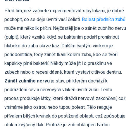
Před tím, než začnete experimentovat s bylinkami, je dobré
pochopit, co se děje uvnitř vaší čelisti.
Bolest předních zubů
může mít několik příčin. Nejčastěji jde o zánět zubního nervu
(pulpit), který vzniká, když se bakteriím podaří proniknout
hluboko do zubu skrze kaz. Dalším častým viníkem je
periodontitida, tedy zánět tkání kolem zubu, kde se tvoří
kapsičky plné bakterií. Někdy může jít i o prasklinu ve
zubech nebo o recesi dásně, která vystaví citlivou dentinu.
Zánět zubního nervu
je stav, při kterém dochází k
podráždění cév a nervových vláken uvnitř zubu. Tento
proces produkuje látky, které dráždí nervové zakončení, což
vnímáme jako ostrou nebo tupou bolest. Tělo reaguje
přívalem bílých krvinek do postižené oblasti, což způsobuje
otok a zvýšený tlak. Protože je zub obklopen tvrdou