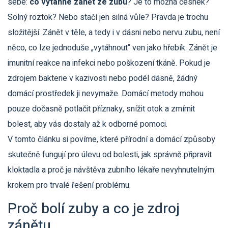
sebe:
co vytáhne zánět ze zubu
? Je to možná česnek?
Solný roztok? Nebo stačí jen silná vůle? Pravda je trochu
složitější. Zánět v těle, a tedy i v dásni nebo nervu zubu, není
něco, co lze jednoduše „vytáhnout“ ven jako hřebík. Zánět je
imunitní reakce na infekci nebo poškození tkáně. Pokud je
zdrojem bakterie v kazivosti nebo podél dásně, žádný
domácí prostředek ji nevymaže. Domácí metody mohou
pouze dočasně potlačit příznaky, snížit otok a zmírnit
bolest, aby vás dostaly až k odborné pomoci.
V tomto článku si povíme, které přírodní a domácí způsoby
skutečně fungují pro úlevu od bolesti, jak správně připravit
kloktadla a proč je návštěva zubního lékaře nevyhnutelným
krokem pro trvalé řešení problému.
Proč bolí zuby a co je zdroj
zánětu