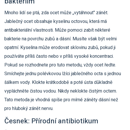
bakteriím
Mnoho lidí se ptá, zda ocet může „vytáhnout" zánět.
Jablečný ocet obsahuje kyselinu octovou, která má
antibakteriální vlastnosti. Může pomoci zabít některé
bakterie na povrchu zubů a dásní. Musíte však být velmi
opatrní. Kyselina může erodovat sklovinu zubů, pokud ji
používáte příliš často nebo v příliš vysoké koncentraci.
Pokud se rozhodnete pro tuto metodu, vždy ocet ředte.
Smíchejte jednu polévkovou lžíci jablečného octa s jednou
šálkem vody. Klokte krátkodobě a poté ústa důkladně
vypláchněte čistou vodou. Nikdy neklokte čistým octem.
Tato metoda je vhodná spíše pro mírné záněty dásní než
pro hluboký zánět nervu.
Česnek: Přírodní antibiotikum