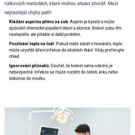
rizikových metodách, které mohou situaci zhoršit. Mezi
nejčastější chyby patří:
Kládání aspirínu přímo na zub:
Aspirin je kyselý a může
způsobit chemické popálení dásní a sliznice. Bolest zubu tím
nezlepšíte, ale přidáte si další problém.
Používání tepla na tvář:
Pokud máte zánět s hnisáním, teplo
může urychlit šíření infekce do okolních tkání. Vždy preferujte
chlad.
Ignorování příznaků:
Doufat, že bolest sama odezní, je
nebezpečné. Infekce se může rozšířit do čelisti, krku nebo
dokonce do mozku.