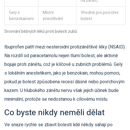
na zánět)
Gely s
Místní
Vhodné pro povrchní
benzokainem
znecitlivění
bolest
Srovnání běžných léků proti bolesti zubů
Ibuprofen patří mezi nesteroidní protizánětlivé léky (NSAID).
Na rozdíl od paracetamolu nejen tlumí bolest, ale aktivně
bojuje proti zánětu, což je klíčové u zubních problémů. Gely
s lokálním anestetikem, jako je benzokain, mohou pomoci,
pokud je bolest způsobena recesí dásně nebo povrchovým
kazem. U hlubokého zánětu nervu však jejich účinek bude
minimální, protože se nedostanou k cílovému místu.
Co byste nikdy neměli dělat
Ve snaze rychle se zbavit bolesti lidé někdy sahají po