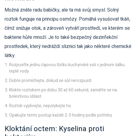
Možná znáte radu babičky, ale ta má svůj smysl. Solný
roztok funguje na principu osmózy. Pomáhá vysušovat tkáň,
čímž snižuje otok, a zároveň vytváří prostředí, ve kterém se
bakterie hůře množí. Je to také bezpečný dezinfekční
prostředek, který nedráždí sliznici tak jako některé chemické
látky.
Rozpusťte jednu čajovou lžičku kuchynské soli v jednom šálku
teplé vody.
Dobře promíchejte, dokud se sůl nerozpustí.
Klokte roztokem po dobu 30 až 60 sekund, zaměřte se na
bolestivou oblast.
Roztok vyplivejte, nepolykejte ho.
Opakujte tento postup každé 2-3 hodiny podle potřeby.
Kloktání octem: Kyselina proti