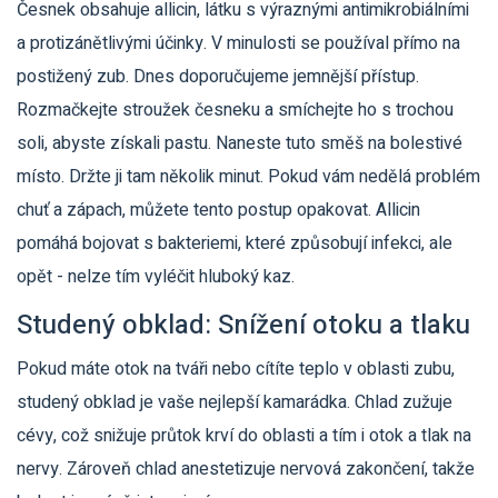
Česnek obsahuje allicin, látku s výraznými antimikrobiálními
a protizánětlivými účinky. V minulosti se používal přímo na
postižený zub. Dnes doporučujeme jemnější přístup.
Rozmačkejte stroužek česneku a smíchejte ho s trochou
soli, abyste získali pastu. Naneste tuto směš na bolestivé
místo. Držte ji tam několik minut. Pokud vám nedělá problém
chuť a zápach, můžete tento postup opakovat. Allicin
pomáhá bojovat s bakteriemi, které způsobují infekci, ale
opět - nelze tím vyléčit hluboký kaz.
Studený obklad: Snížení otoku a tlaku
Pokud máte otok na tváři nebo cítíte teplo v oblasti zubu,
studený obklad je vaše nejlepší kamarádka. Chlad zužuje
cévy, což snižuje průtok krví do oblasti a tím i otok a tlak na
nervy. Zároveň chlad anestetizuje nervová zakončení, takže