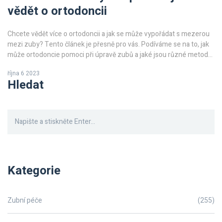
vědět o ortodoncii
Chcete vědět více o ortodoncii a jak se může vypořádat s mezerou
mezi zuby? Tento článek je přesně pro vás. Podíváme se na to, jak
může ortodoncie pomoci při úpravě zubů a jaké jsou různé metody
k vyřešení mezer mezi zuby. Také vám poskytnu všechny potřebné
října 6 2023
informace, které byste měli vědět před tím, než se rozhodnete pro
Hledat
tuto zubní proceduru. Připojte se ke mně a společně se naučíme
vše o ortodoncii.
Kategorie
Zubní péče
(255)