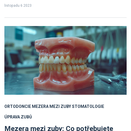
Takže dnes se zabýváme touto zajímavou tématem a přicházíme s
listopadu 6 2023
několika užitečnými informacemi. Přidejte se k nám a dozvíte se
více o vlivu mezery mezi zuby na řeč.
ORTODONCIE
MEZERA MEZI ZUBY
STOMATOLOGIE
ÚPRAVA ZUBŮ
Mezera mezi zuby: Co potřebujete