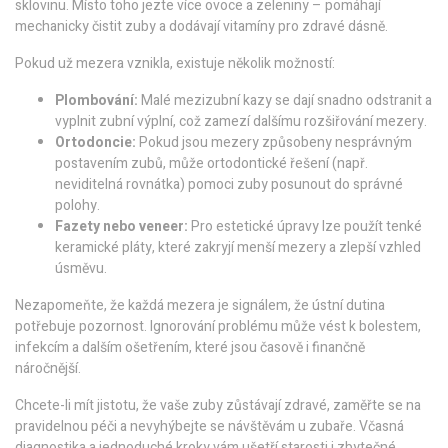
sklovinu. Místo toho jezte více ovoce a zeleniny – pomáhají
mechanicky čistit zuby a dodávají vitamíny pro zdravé dásně.
Pokud už mezera vznikla, existuje několik možností:
Plombování:
Malé mezizubní kazy se dají snadno odstranit a
vyplnit zubní výplní, což zamezí dalšímu rozšiřování mezery.
Ortodoncie:
Pokud jsou mezery způsobeny nesprávným
postavením zubů, může ortodontické řešení (např.
neviditelná rovnátka) pomoci zuby posunout do správné
polohy.
Fazety nebo veneer:
Pro estetické úpravy lze použít tenké
keramické pláty, které zakryjí menší mezery a zlepší vzhled
úsměvu.
Nezapomeňte, že každá mezera je signálem, že ústní dutina
potřebuje pozornost. Ignorování problému může vést k bolestem,
infekcím a dalším ošetřením, které jsou časově i finančně
náročnější.
Chcete-li mít jistotu, že vaše zuby zůstávají zdravé, zaměřte se na
pravidelnou péči a nevyhýbejte se návštěvám u zubaře. Včasná
diagnostika a jednoduché kroky vám ušetří starosti i zbytečné