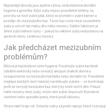
Nejčastější důvody jsou špatná výživa, nedostatečná dentální
hygiena a genetika. Když zuby nejsou pravidelně čištěny, na
povrchu se tvoří zubní plak, který se promění v zubní kámen a
později i do mezizubního kaz. Tento kaz roste mezi sousedními
zuby a vytvoří tak malou díru nebo mezeru. Dalším faktorem je
šíření zubů během růstu – pokud se některé zuby nedostanou na
správné místo, vzniknou mezery.
Jak předcházet mezizubním
problémům?
Klíčová je každodenní ústní hygiena. Používejte zubní kartáček
(ideálně elektrický nebo sonický) alespoň dvakrát denně a
nezapomeňte na mezizubní kartáčky nebo dentální nit. Pravidelně
(nejlépe každých šest měsíců) navštěvujte zubaře – on kontroluje,
jestli se nevyvíjí mezizubní kaz, který by mohl vést k díře. Pokud
máte mezery mezi zuby, může vám zubař doporučit fluoridové
ošetření nebo speciální pasty, které posílí sklovinu.
Strava také hraje roli. Omezte cukry a kyselé nápoje, které rozrušují