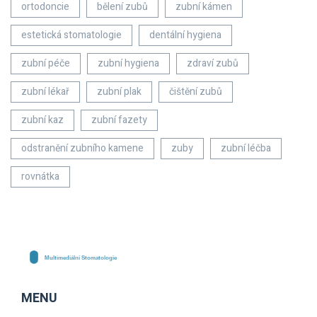
ortodoncie
bělení zubů
zubní kámen
estetická stomatologie
dentální hygiena
zubní péče
zubní hygiena
zdraví zubů
zubní lékař
zubní plak
čištění zubů
zubní kaz
zubní fazety
odstranění zubního kamene
zuby
zubní léčba
rovnátka
MENU