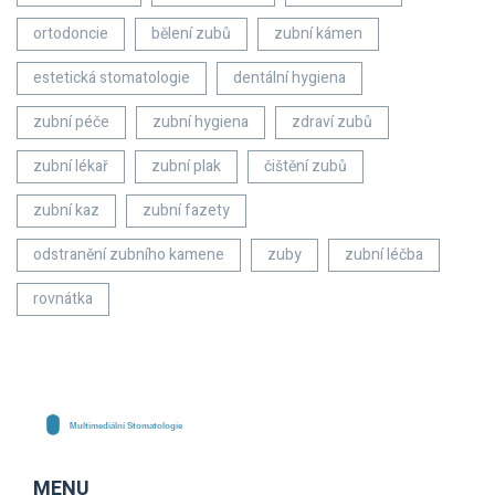
ortodoncie
bělení zubů
zubní kámen
estetická stomatologie
dentální hygiena
zubní péče
zubní hygiena
zdraví zubů
zubní lékař
zubní plak
čištění zubů
zubní kaz
zubní fazety
odstranění zubního kamene
zuby
zubní léčba
rovnátka
MENU