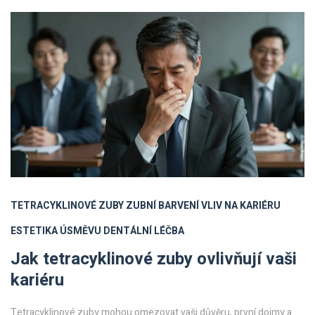
TETRACYKLINOVÉ ZUBY
ZUBNÍ BARVENÍ
VLIV NA KARIÉRU
ESTETIKA ÚSMĚVU
DENTÁLNÍ LÉČBA
Jak tetracyklinové zuby ovlivňují vaši
kariéru
Tetracyklinové zuby mohou omezovat vaši důvěru, první dojmy a