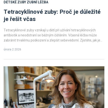
DĚTSKÉ ZUBY
ZUBNÍ LÉČBA
Tetracyklinové zuby: Proč je důležité
je řešit včas
Tetracyklinové zuby vznikají u dětí při užívání tetracyklinových
antibiotik a neodstraní se běžným čištěním. Včasná léčba může
zabránit trvalému poškození a zlepšit sebevědomí. Zjistěte, jak je
možné zuby opravit a kdy začít.
února 2 2026