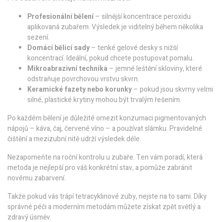
Profesionální bělení
– silnější koncentrace peroxidu
aplikovaná zubařem. Výsledek je viditelný během několika
sezení.
Domácí bělicí sady
– tenké gelové desky s nižší
koncentrací. Ideální, pokud chcete postupovat pomalu.
Mikroabrazivní technika
– jemné leštění skloviny, které
odstraňuje povrchovou vrstvu skvrn.
Keramické fazety nebo korunky
– pokud jsou skvrny velmi
silné, plastické krytiny mohou být trvalým řešením.
Po každém bělení je důležité omezit konzumaci pigmentovaných
nápojů – káva, čaj, červené víno – a používat slámku. Pravidelné
čištění a mezizubní nitě udrží výsledek déle.
Nezapomeňte na roční kontrolu u zubaře. Ten vám poradí, která
metoda je nejlepší pro váš konkrétní stav, a pomůže zabránit
novému zabarvení.
Takže pokud vás trápí tetracyklinové zuby, nejste na to sami. Díky
správné péči a moderním metodám můžete získat zpět světlý a
zdravý úsměv.