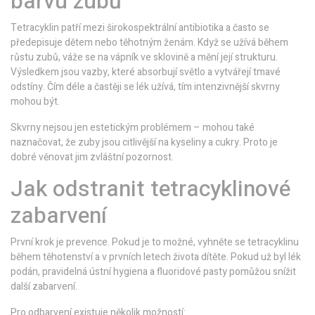
barvu zubů
Tetracyklin patří mezi širokospektrální antibiotika a často se
předepisuje dětem nebo těhotným ženám. Když se užívá během
růstu zubů, váže se na vápník ve sklovině a mění její strukturu.
Výsledkem jsou vazby, které absorbují světlo a vytvářejí tmavé
odstíny. Čím déle a častěji se lék užívá, tím intenzivnější skvrny
mohou být.
Skvrny nejsou jen estetickým problémem – mohou také
naznačovat, že zuby jsou citlivější na kyseliny a cukry. Proto je
dobré věnovat jim zvláštní pozornost.
Jak odstranit tetracyklinové
zabarvení
První krok je prevence. Pokud je to možné, vyhněte se tetracyklinu
během těhotenství a v prvních letech života dítěte. Pokud už byl lék
podán, pravidelná ústní hygiena a fluoridové pasty pomůžou snížit
další zabarvení.
Pro odbarvení existuje několik možností: