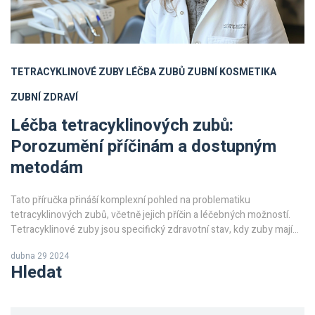
TETRACYKLINOVÉ ZUBY
LÉČBA ZUBŮ
ZUBNÍ KOSMETIKA
ZUBNÍ ZDRAVÍ
Léčba tetracyklinových zubů:
Porozumění příčinám a dostupným
metodám
Tato příručka přináší komplexní pohled na problematiku
tetracyklinových zubů, včetně jejich příčin a léčebných možností.
Tetracyklinové zuby jsou specifický zdravotní stav, kdy zuby mají
nevzhledné zabarvení v důsledku užívání tetracyklinových
dubna 29 2024
antibiotik. Léčba takových zubů vyžaduje specifické postupy a
Hledat
přístupy, o kterých se dozvíte v tomto článku.