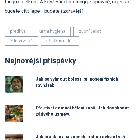
funguje celkem. A když všechno funguje správně, nejen se
budete cítit lépe - budete i zdravější.
předkus
ústní hygiena
zubní čelist
zdraví zubů
předkus u dětí
Nejnovější příspěvky
Jak se vyhnout bolesti při nošení fixních
rovnátek
Efektivní domácí bělení zubů: Jak dosáhnout
zářivého úsměvu
Jak praskliny na zubech mohou ovlivnit váš