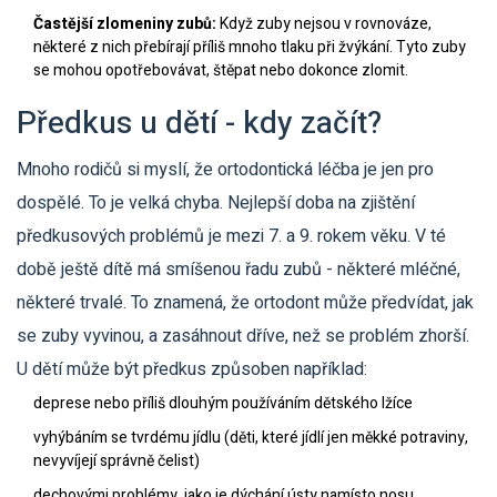
Častější zlomeniny zubů:
Když zuby nejsou v rovnováze,
některé z nich přebírají příliš mnoho tlaku při žvýkání. Tyto zuby
se mohou opotřebovávat, štěpat nebo dokonce zlomit.
Předkus u dětí - kdy začít?
Mnoho rodičů si myslí, že ortodontická léčba je jen pro
dospělé. To je velká chyba. Nejlepší doba na zjištění
předkusových problémů je mezi 7. a 9. rokem věku. V té
době ještě dítě má smíšenou řadu zubů - některé mléčné,
některé trvalé. To znamená, že ortodont může předvídat, jak
se zuby vyvinou, a zasáhnout dříve, než se problém zhorší.
U dětí může být předkus způsoben například:
deprese nebo příliš dlouhým používáním dětského lžíce
vyhýbáním se tvrdému jídlu (děti, které jídlí jen měkké potraviny,
nevyvíjejí správně čelist)
dechovými problémy, jako je dýchání ústy namísto nosu