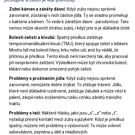
postupně a často je lidé přehlížejí.
Zubní kámen a záněty dásní:
Když zuby nejsou správně
zarovnané, zůstávají v nich částice jídla. Ty se snadno proměňují
v bakterie a kámen. To vede k zánětům dásní - parodontozi. Tato
nemoc může skončit ztrátou zubů, i když jste si je důkladně čistili.
Bolesti čelisti a kloubů:
Špatný předkus zatěžuje
temporomandibulární kloub (TMJ), který spojuje čelist s lebkem.
Mnoho lidí má bolesti hlavy, krku nebo uší, aniž by věděli, že
příčinou je předkus. Tento kloub není navržený tak, aby pracoval
při nesprávném zatížení. Výsledkem může být chronická bolest,
klikání nebo dokonce omezený pohyb čelisti.
Problémy s prožíváním jídla:
Když zuby nejsou správně
zarovnané, nemůžete dobře žvýkat. To ztěžuje trávení. Jídlo,
které není důkladně rozdrcené, zatěžuje žaludek a může vést k
pálení, zácpě nebo zvýšenému riziku vzniku zánětů trávicího
traktu.
Problémy s řečí:
Některé hlásky, jako jsou „s“, „z“ nebo „t“,
vyžadují přesný kontakt mezi zuby a jazykem. Když je předkus
špatný, můžete mít problémy s výslovností. To může ovlivnit
sebevědomí, zejména u dětí a mladistvých.