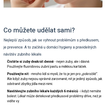
Co můžete udělat sami?
Nejlepší způsob, jak se vyhnout problémům s předkusem,
je prevence. A to začíná u domácí hygieny a pravidelných
návštěv zubního lékaře.
Čistěte si zuby dvakrát denně
- nejen zuby, ale i dásně.
Používejte fluoridovou zubní pastu a měkkou kartáček.
Používejte nit
- mnoho lidí si myslí, že to je jen pro „pokročilé“.
Ale když zuby nejsou správně zarovnané, nit je jediný způsob, jak
odstranit zbytky jídla mezi nimi.
Navštěvujte zubního lékaře každých 6 měsíců
- i když nemáte
bolest. Lékař může detekovat předkusové problémy dříve, než je
vidíte vy.