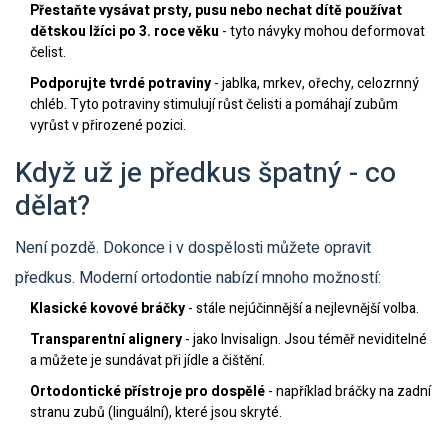
Přestaňte vysávat prsty, pusu nebo nechat dítě používat
dětskou lžíci po 3. roce věku
- tyto návyky mohou deformovat
čelist.
Podporujte tvrdé potraviny
- jablka, mrkev, ořechy, celozrnný
chléb. Tyto potraviny stimulují růst čelisti a pomáhají zubům
vyrůst v přirozené pozici.
Když už je předkus špatný - co
dělat?
Není pozdě. Dokonce i v dospělosti můžete opravit
předkus. Moderní ortodontie nabízí mnoho možností:
Klasické kovové bráčky
- stále nejúčinnější a nejlevnější volba.
Transparentní alignery
- jako Invisalign. Jsou téměř neviditelné
a můžete je sundávat při jídle a čištění.
Ortodontické přístroje pro dospělé
- například bráčky na zadní
stranu zubů (linguální), které jsou skryté.