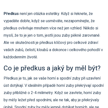
Předkus
není jen otázka estetiky. Když si řeknete, že
vypadáte dobře, když se usměváte, nezapomínejte, že
předkus ovlivňuje mnohem více než jen vzhled. Někdo si
myslí, že to je jen o tom, jestli jsou zuby pěkně zarovnané.
Ale ve skutečnosti je předkus klíčový pro celkové zdraví
vašich zubů, čelistí, kloubů a dokonce i celkového pohodlí v
každodenním životě.
Co je předkus a jaký by měl být?
Předkus je to, jak se vaše horní a spodní zuby při uzavření
úst dotýkají. V ideálním případě horní zuby překrývají spodní
zuby přibližně o 2-4 milimetry. Když se zavřete, horní zuby
by měly ležet před spodními, ale ne tak, aby je překrývaly
úplně. Spodní zuby by měly jemně dotýkat horních, ale ne