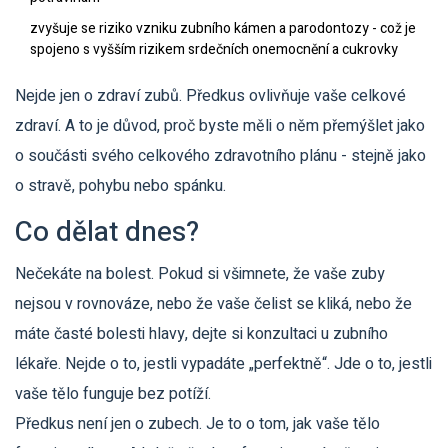
zvyšuje se riziko vzniku zubního kámen a parodontozy - což je
spojeno s vyšším rizikem srdečních onemocnění a cukrovky
Nejde jen o zdraví zubů. Předkus ovlivňuje vaše celkové
zdraví. A to je důvod, proč byste měli o něm přemýšlet jako
o součásti svého celkového zdravotního plánu - stejně jako
o stravě, pohybu nebo spánku.
Co dělat dnes?
Nečekáte na bolest. Pokud si všimnete, že vaše zuby
nejsou v rovnováze, nebo že vaše čelist se kliká, nebo že
máte časté bolesti hlavy, dejte si konzultaci u zubního
lékaře. Nejde o to, jestli vypadáte „perfektně“. Jde o to, jestli
vaše tělo funguje bez potíží.
Předkus není jen o zubech. Je to o tom, jak vaše tělo