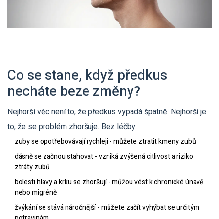
Co se stane, když předkus
necháte beze změny?
Nejhorší věc není to, že předkus vypadá špatně. Nejhorší je
to, že se problém zhoršuje. Bez léčby:
zuby se opotřebovávají rychleji - můžete ztratit kmeny zubů
dásně se začnou stahovat - vzniká zvýšená citlivost a riziko
ztráty zubů
bolesti hlavy a krku se zhoršují - můžou vést k chronické únavě
nebo migréně
žvýkání se stává náročnější - můžete začít vyhýbat se určitým
potravinám