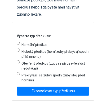
pomůže pochopit, zda máte normální
předkus nebo zda byste měli navštívit
zubního lékaře.
Vyberte typ předkusu:
Normální předkus
Hluboký předkus (horní zuby překrývají spodní
příliš mnoho)
Otevřený předkus (zuby se při uzavření úst
nedotýkají)
Překrývající se zuby (spodní zuby stojí před
horními)
Zkontrolovat typ předkusu