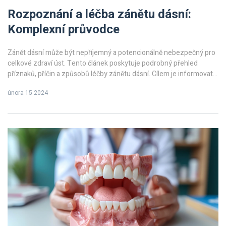
Rozpoznání a léčba zánětu dásní:
Komplexní průvodce
Zánět dásní může být nepříjemný a potencionálně nebezpečný pro
celkové zdraví úst. Tento článek poskytuje podrobný přehled
příznaků, příčin a způsobů léčby zánětu dásní. Cílem je informovat
čtenáře o důležitosti ústní hygieny, možných komplikacích
února 15 2024
spojených se zánětem dásní a o tom, jak předejít těmto problémům,
aby si mohli udržet zdravý úsměv.