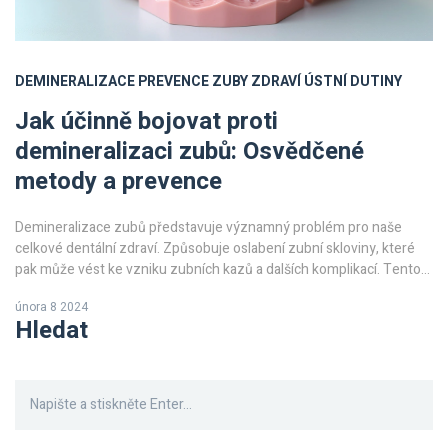
DEMINERALIZACE
PREVENCE
ZUBY
ZDRAVÍ ÚSTNÍ DUTINY
Jak účinně bojovat proti
demineralizaci zubů: Osvědčené
metody a prevence
Demineralizace zubů představuje významný problém pro naše
celkové dentální zdraví. Způsobuje oslabení zubní skloviny, které
pak může vést ke vzniku zubních kazů a dalších komplikací. Tento
článek Vás provede základními příčinami demineralizace, nabídne
února 8 2024
efektivní strategie pro její prevenci a představí osvědčené metody,
Hledat
jak ji odstranit nebo minimalizovat její dopady na Vaše zuby.