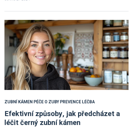
výživu, pravidelné návštěvy u stomatologa a další praktické kroky,
které pomohou udržet vaše zuby zdravé a silné.
ZUBNÍ KÁMEN
PÉČE O ZUBY
PREVENCE
LÉČBA
Efektivní způsoby, jak předcházet a
léčit černý zubní kámen