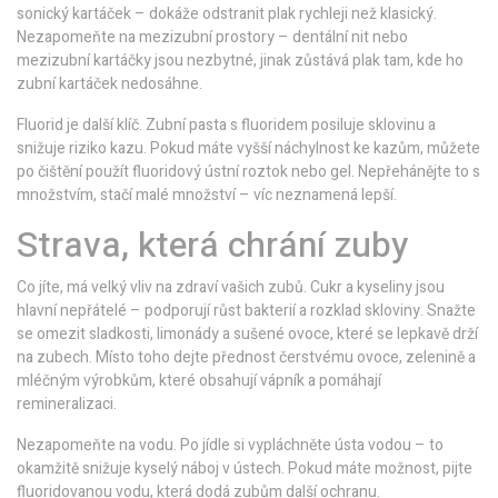
sonický kartáček – dokáže odstranit plak rychleji než klasický.
Nezapomeňte na mezizubní prostory – dentální nit nebo
mezizubní kartáčky jsou nezbytné, jinak zůstává plak tam, kde ho
zubní kartáček nedosáhne.
Fluorid je další klíč. Zubní pasta s fluoridem posiluje sklovinu a
snižuje riziko kazu. Pokud máte vyšší náchylnost ke kazům, můžete
po čištění použít fluoridový ústní roztok nebo gel. Nepřehánějte to s
množstvím, stačí malé množství – víc neznamená lepší.
Strava, která chrání zuby
Co jíte, má velký vliv na zdraví vašich zubů. Cukr a kyseliny jsou
hlavní nepřátelé – podporují růst bakterií a rozklad skloviny. Snažte
se omezit sladkosti, limonády a sušené ovoce, které se lepkavě drží
na zubech. Místo toho dejte přednost čerstvému ovoce, zelenině a
mléčným výrobkům, které obsahují vápník a pomáhají
remineralizaci.
Nezapomeňte na vodu. Po jídle si vypláchněte ústa vodou – to
okamžitě snižuje kyselý náboj v ústech. Pokud máte možnost, pijte
fluoridovanou vodu, která dodá zubům další ochranu.