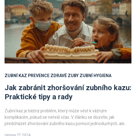
ZUBNÍ KAZ
PREVENCE
ZDRAVÉ ZUBY
ZUBNÍ HYGIENA
Jak zabránit zhoršování zubního kazu:
Praktické tipy a rady
Zubní kaz je běžný problém, který může vést k vážným
komplikacím, pokud se neřeší včas. V článku se dozvíte, jak
předcházet zhoršování zubního kazu pomocí jednoduchých, ale
účinných tipů a rad. Zaměříme se na správnou zubní hygienu,
června 27 2024