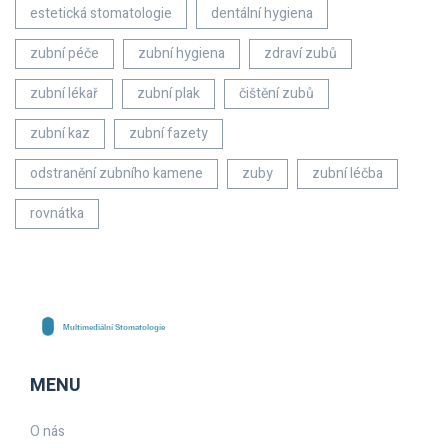
estetická stomatologie
dentální hygiena
zubní péče
zubní hygiena
zdraví zubů
zubní lékař
zubní plak
čištění zubů
zubní kaz
zubní fazety
odstranění zubního kamene
zuby
zubní léčba
rovnátka
MENU
O nás