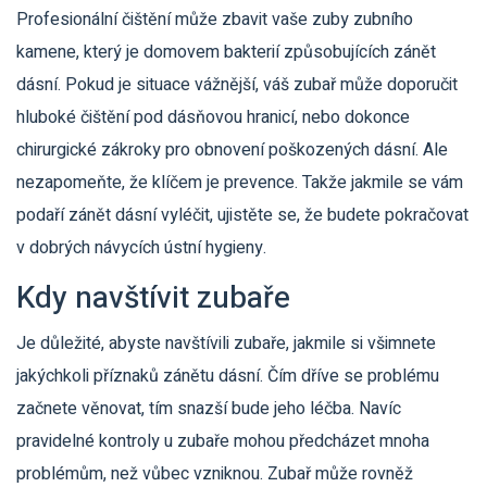
Profesionální čištění může zbavit vaše zuby zubního
kamene, který je domovem bakterií způsobujících zánět
dásní. Pokud je situace vážnější, váš zubař může doporučit
hluboké čištění pod dásňovou hranicí, nebo dokonce
chirurgické zákroky pro obnovení poškozených dásní. Ale
nezapomeňte, že klíčem je prevence. Takže jakmile se vám
podaří zánět dásní vyléčit, ujistěte se, že budete pokračovat
v dobrých návycích ústní hygieny.
Kdy navštívit zubaře
Je důležité, abyste navštívili zubaře, jakmile si všimnete
jakýchkoli příznaků zánětu dásní. Čím dříve se problému
začnete věnovat, tím snazší bude jeho léčba. Navíc
pravidelné kontroly u zubaře mohou předcházet mnoha
problémům, než vůbec vzniknou. Zubař může rovněž