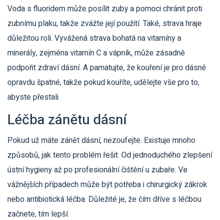
Voda s fluoridem může posílit zuby a pomoci chránit proti
zubnímu plaku, takže zvážte její použití. Také, strava hraje
důležitou roli. Vyvážená strava bohatá na vitamíny a
minerály, zejména vitamín C a vápník, může zásadně
podpořit zdraví dásní. A pamatujte, že kouření je pro dásně
opravdu špatné, takže pokud kouříte, udělejte vše pro to,
abyste přestali.
Léčba zánětu dásní
Pokud už máte zánět dásní, nezoufejte. Existuje mnoho
způsobů, jak tento problém řešit. Od jednoduchého zlepšení
ústní hygieny až po profesionální čištění u zubaře. Ve
vážnějších případech může být potřeba i chirurgický zákrok
nebo antibiotická léčba. Důležité je, že čím dříve s léčbou
začnete, tím lepší.