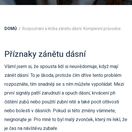
DOMŮ
Rozpoznání a léčba zánětu dásní: Komplexní průvodce
Příznaky zánětu dásní
Všiml jsem si, že spousta lidí si neuvědomuje, když mají
zánět dásní. To je škoda, protože čím dříve tento problém
rozpoznáte, tím snadněji se s ním můžete vypořádat. Mezi
první signály patří zarudnutí a opuch dásní, krvácení při
čištění zubů nebo použití zubní nitě a také pocit citlivosti
nebo bolesti v dásních. Pokud si této změny všimnete,
neignorujte je. Pro mně to byl malý zvonček, který mi řekl, že
je čas na návštěvu zubaře.