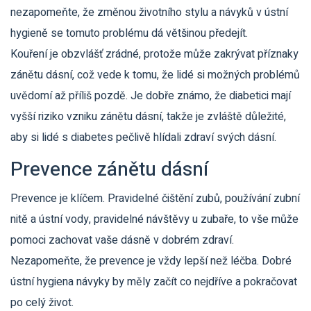
nezapomeňte, že změnou životního stylu a návyků v ústní
hygieně se tomuto problému dá většinou předejít.
Kouření je obzvlášť zrádné, protože může zakrývat příznaky
zánětu dásní, což vede k tomu, že lidé si možných problémů
uvědomí až příliš pozdě. Je dobře známo, že diabetici mají
vyšší riziko vzniku zánětu dásní, takže je zvláště důležité,
aby si lidé s diabetes pečlivě hlídali zdraví svých dásní.
Prevence zánětu dásní
Prevence je klíčem. Pravidelné čištění zubů, používání zubní
nitě a ústní vody, pravidelné návštěvy u zubaře, to vše může
pomoci zachovat vaše dásně v dobrém zdraví.
Nezapomeňte, že prevence je vždy lepší než léčba. Dobré
ústní hygiena návyky by měly začít co nejdříve a pokračovat
po celý život.