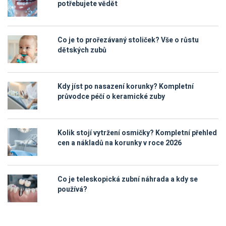
potřebujete vědět
Co je to prořezávaný stoliček? Vše o růstu
dětských zubů
Kdy jíst po nasazení korunky? Kompletní
průvodce péčí o keramické zuby
Kolik stojí vytržení osmičky? Kompletní přehled
cen a nákladů na korunky v roce 2026
Co je teleskopická zubní náhrada a kdy se
používá?