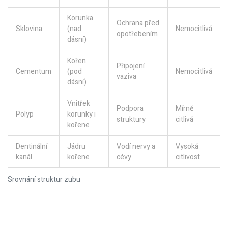
Korunka
Ochrana před
Sklovina
(nad
Nemocitlivá
opotřebením
dásní)
Kořen
Připojení
Cementum
(pod
Nemocitlivá
vaziva
dásní)
Vnitřek
Podpora
Mírně
Polyp
korunky i
struktury
citlivá
kořene
Dentinální
Jádru
Vodí nervy a
Vysoká
kanál
kořene
cévy
citlivost
Srovnání struktur zubu