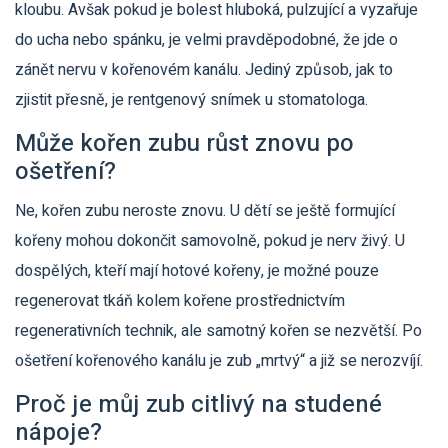
kloubu. Avšak pokud je bolest hluboká, pulzující a vyzařuje
do ucha nebo spánku, je velmi pravděpodobné, že jde o
zánět nervu v kořenovém kanálu. Jediný způsob, jak to
zjistit přesně, je rentgenový snímek u stomatologa.
Může kořen zubu růst znovu po
ošetření?
Ne, kořen zubu neroste znovu. U dětí se ještě formující
kořeny mohou dokončit samovolně, pokud je nerv živý. U
dospělých, kteří mají hotové kořeny, je možné pouze
regenerovat tkáň kolem kořene prostřednictvím
regenerativních technik, ale samotný kořen se nezvětší. Po
ošetření kořenového kanálu je zub „mrtvý“ a již se nerozvíjí.
Proč je můj zub citlivý na studené
nápoje?