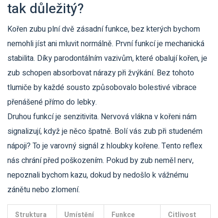
tak důležitý?
Kořen zubu plní dvě zásadní funkce, bez kterých bychom
nemohli jíst ani mluvit normálně. První funkcí je mechanická
stabilita. Díky parodontálním vazivům, které obalují kořen, je
zub schopen absorbovat nárazy při žvýkání. Bez tohoto
tlumiče by každé sousto způsobovalo bolestivé vibrace
přenášené přímo do lebky.
Druhou funkcí je senzitivita. Nervová vlákna v kořeni nám
signalizují, když je něco špatně. Bolí vás zub při studeném
nápoji? To je varovný signál z hloubky kořene. Tento reflex
nás chrání před poškozením. Pokud by zub neměl nerv,
nepoznali bychom kazu, dokud by nedošlo k vážnému
zánětu nebo zlomení.
Struktura
Umístění
Funkce
Citlivost