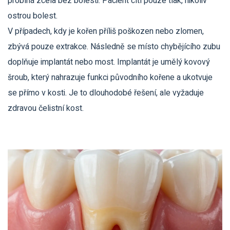
probíhá zcela bez bolesti. Pacient cítí pouze tlak, nikoliv
ostrou bolest.
V případech, kdy je kořen příliš poškozen nebo zlomen,
zbývá pouze extrakce. Následně se místo chybějícího zubu
doplňuje implantát nebo most. Implantát je umělý kovový
šroub, který nahrazuje funkci původního kořene a ukotvuje
se přímo v kosti. Je to dlouhodobé řešení, ale vyžaduje
zdravou čelistní kost.