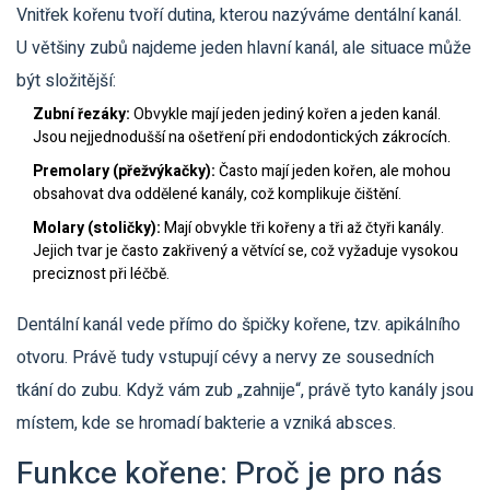
Vnitřek kořenu tvoří dutina, kterou nazýváme dentální kanál.
U většiny zubů najdeme jeden hlavní kanál, ale situace může
být složitější:
Zubní řezáky:
Obvykle mají jeden jediný kořen a jeden kanál.
Jsou nejjednodušší na ošetření při endodontických zákrocích.
Premolary (přežvýkačky):
Často mají jeden kořen, ale mohou
obsahovat dva oddělené kanály, což komplikuje čištění.
Molary (stoličky):
Mají obvykle tři kořeny a tři až čtyři kanály.
Jejich tvar je často zakřivený a větvící se, což vyžaduje vysokou
preciznost při léčbě.
Dentální kanál vede přímo do špičky kořene, tzv. apikálního
otvoru. Právě tudy vstupují cévy a nervy ze sousedních
tkání do zubu. Když vám zub „zahnije“, právě tyto kanály jsou
místem, kde se hromadí bakterie a vzniká absces.
Funkce kořene: Proč je pro nás