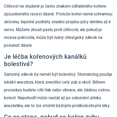
Citlivost na studené je často znakem odhaleného kořene
způsobeného recesí dásně. Protože kořen nemá ochrannou
sklovinu, tepelné podněty snadno projdou póry dentinu až k
nervu. Můžete zkusit pastu proti citlivosti, ale pokud je
recese pokročilá, může být nutný chirurgický zákrok na
posunutí dásně.
Je léčba kořenových kanálků
bolestivá?
Samotný zákrok by neměl být bolestivý. Stomatolog použije
lokální anestezii, která znecitliví celý zub a okolí. Během
procedury budete cítit tlak nebo vibrace, ale žádnou ostrou
bolest. Nepohodlí může nastat až po odeznění účinku
anestetika, ale to lze zmírnit běžnými protibolestivými léky.