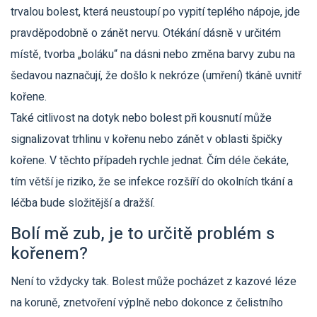
trvalou bolest, která neustoupí po vypití teplého nápoje, jde
pravděpodobně o zánět nervu. Otékání dásně v určitém
místě, tvorba „boláku“ na dásni nebo změna barvy zubu na
šedavou naznačují, že došlo k nekróze (umření) tkáně uvnitř
kořene.
Také citlivost na dotyk nebo bolest při kousnutí může
signalizovat trhlinu v kořenu nebo zánět v oblasti špičky
kořene. V těchto případeh rychle jednat. Čím déle čekáte,
tím větší je riziko, že se infekce rozšíří do okolních tkání a
léčba bude složitější a dražší.
Bolí mě zub, je to určitě problém s
kořenem?
Není to vždycky tak. Bolest může pocházet z kazové léze
na koruně, znetvoření výplně nebo dokonce z čelistního