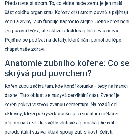
Představte si strom. To, co vidíte nade zemí, je jen malá
část celého organismu. Kořeny drží strom pevně a přijímají
vodu a živiny. Zub funguje naprosto stejně. Jeho kořen není
jen pasivní tyčka, ale aktivní struktura plná cév a nervů.
Pojďme se podívat na detaily, které nám pomohou lépe
chápat naše zdraví.
Anatomie zubního kořene: Co se
skrývá pod povrchem?
Kořen zubu začíná tam, kde končí korunka - tedy na hranici
dásně. Tato oblast se nazývá cervikální část. Zvenčí je
kořen pokryt vrstvou zvanou cementum. Na rozdíl od
skloviny, která pokrývá korunku, je cementum měkčí a
připomíná kost. Je světle žlutavé a pomáhá přichytit
parodontální vaziva, která spojují zub s kostí čelisti.