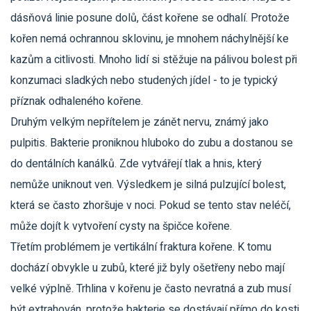
dásňová linie posune dolů, část kořene se odhalí. Protože
kořen nemá ochrannou sklovinu, je mnohem náchylnější ke
kazům a citlivosti. Mnoho lidí si stěžuje na pálivou bolest při
konzumaci sladkých nebo studených jídel - to je typický
příznak odhaleného kořene.
Druhým velkým nepřítelem je zánět nervu, známý jako
pulpitis. Bakterie proniknou hluboko do zubu a dostanou se
do dentálních kanálků. Zde vytvářejí tlak a hnis, který
nemůže uniknout ven. Výsledkem je silná pulzující bolest,
která se často zhoršuje v noci. Pokud se tento stav neléčí,
může dojít k vytvoření cysty na špičce kořene.
Třetím problémem je vertikální fraktura kořene. K tomu
dochází obvykle u zubů, které již byly ošetřeny nebo mají
velké výplně. Trhlina v kořenu je často nevratná a zub musí
být extrahován, protože bakterie se dostávají přímo do kosti