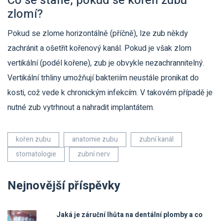
Co se stane, pokud se kořen zubu
zlomí?
Pokud se zlome horizontálně (příčně), lze zub někdy
zachránit a ošetřit kořenový kanál. Pokud je však zlom
vertikální (podél kořene), zub je obvykle nezachrannitelný.
Vertikální trhliny umožňují bakteriím neustále pronikat do
kosti, což vede k chronickým infekcím. V takovém případě je
nutné zub vytrhnout a nahradit implantátem.
kořen zubu
anatomie zubu
zubní kanál
stomatologie
zubní nerv
Nejnovější příspěvky
Jaká je záruční lhůta na dentální plomby a co