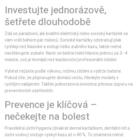
Investujte jednorázově,
šetřete dlouhodobě
Zdá se paradoxní, ale kvalitní elektrický nebo sonický kartáček se
vám vrátí během pár měsíců. Sonické kartáčky odstraňují plak
rychleji než klasické a snižují riziko zubního kazu, takže méně
navštěvujete zubaře. Navíc se běžně mění hlavice jednou za 3–4
měsíce, což je levnější než každoroční profesionální čištění.
Vybírat můžete podle výkonu, režimu čištění a výdrže baterie.
Pokud víte, že připravujete domácí cestu, hledejte modely s
rychlým nabíjením. Takhle jednorázová investice přinese úsporu na
preventivních ošetřeních.
Prevence je klíčová –
nečekejte na bolest
Pravidelná ústní hygiena (dvakrat denně kartáčkem, dentální nití a
ústní vodou) snižuje výskyt kazu až o 40 %. To znamená méně