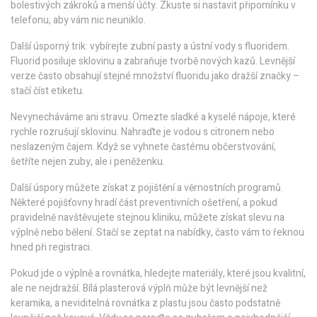
bolestivých zákroků a menší účty. Zkuste si nastavit připomínku v
telefonu, aby vám nic neuniklo.
Další úsporný trik: vybírejte zubní pasty a ústní vody s fluoridem.
Fluorid posiluje sklovinu a zabraňuje tvorbě nových kazů. Levnější
verze často obsahují stejné množství fluoridu jako dražší značky –
stačí číst etiketu.
Nevynecháváme ani stravu. Omezte sladké a kyselé nápoje, které
rychle rozrušují sklovinu. Nahraďte je vodou s citronem nebo
neslazeným čajem. Když se vyhnete častému občerstvování,
šetříte nejen zuby, ale i peněženku.
Další úspory můžete získat z pojištění a věrnostních programů.
Některé pojišťovny hradí část preventivních ošetření, a pokud
pravidelně navštěvujete stejnou kliniku, můžete získat slevu na
výplně nebo bělení. Stačí se zeptat na nabídky, často vám to řeknou
hned při registraci.
Pokud jde o výplně a rovnátka, hledejte materiály, které jsou kvalitní,
ale ne nejdražší. Bílá plasterová výplň může být levnější než
keramika, a neviditelná rovnátka z plastu jsou často podstatně