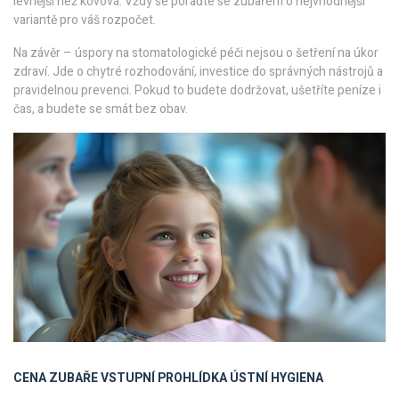
levnější než kovová. Vždy se poraďte se zubařem o nejvhodnější
variantě pro váš rozpočet.
Na závěr – úspory na stomatologické péči nejsou o šetření na úkor
zdraví. Jde o chytré rozhodování, investice do správných nástrojů a
pravidelnou prevenci. Pokud to budete dodržovat, ušetříte peníze i
čas, a budete se smát bez obav.
CENA ZUBAŘE
VSTUPNÍ PROHLÍDKA
ÚSTNÍ HYGIENA