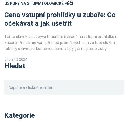
ÚSPORY NA STOMATOLOGICKÉ PÉČI
Cena vstupní prohlídky u zubaře: Co
očekávat a jak ušetřit
Tento článek se zabývá tématem nákladů na vstupní prohlídku u
zubaře. Přinášíme vám přehled průměrných cen za tuto službu,
faktory ovlivňující konečnou cenu a tipy, jak na péči o zuby
nezruinovat rodinný rozpočet. Zjistíte, co se během první návštěvy
února 12 2024
zubaře obvykle děje a jaké další výdaje může tento první krok
Hledat
přinést. Navíc se dočtete, jak můžete ušetřit na dalších
stomatologických procedurách a proč je preventivní péče tak
zásadní.
Kategorie