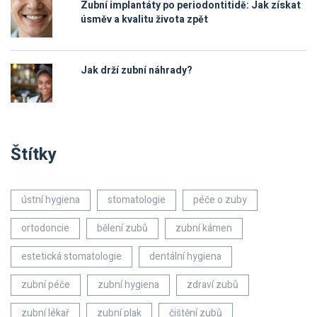
Zubní implantáty po periodontitidě: Jak získat
úsměv a kvalitu života zpět
Jak drží zubní náhrady?
Štítky
ústní hygiena
stomatologie
péče o zuby
ortodoncie
bělení zubů
zubní kámen
estetická stomatologie
dentální hygiena
zubní péče
zubní hygiena
zdraví zubů
zubní lékař
zubní plak
čištění zubů