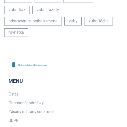
zubní kaz
zubní fazety
odstranění zubního kamene
zuby
zubní léčba
rovnátka
MENU
O nás
Obchodní podmínky
Zásady ochrany soukromí
GDPR