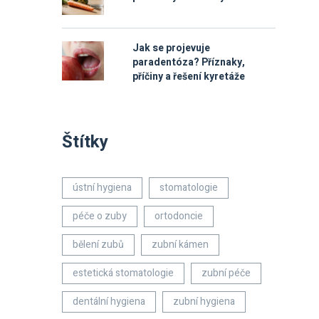
Jak se projevuje
paradentóza? Příznaky,
příčiny a řešení kyretáže
Štítky
ústní hygiena
stomatologie
péče o zuby
ortodoncie
bělení zubů
zubní kámen
estetická stomatologie
zubní péče
dentální hygiena
zubní hygiena