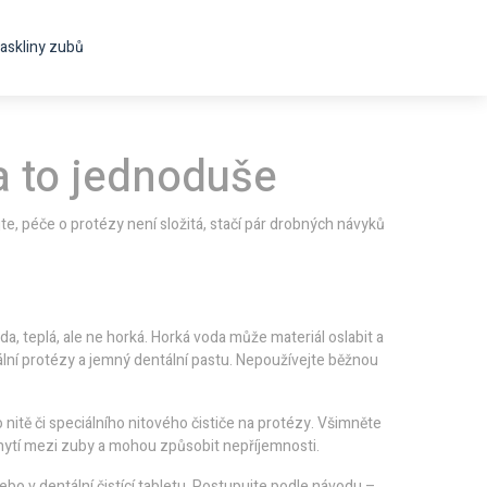
askliny zubů
a to jednoduše
te, péče o protézy není složitá, stačí pár drobných návyků
a, teplá, ale ne horká. Horká voda může materiál oslabit a
lní protézy a jemný dentální pastu. Nepoužívejte běžnou
nitě či speciálního nitového čističe na protézy. Všimněte
chytí mezi zuby a mohou způsobit nepříjemnosti.
bo v dentální čistící tabletu. Postupujte podle návodu –