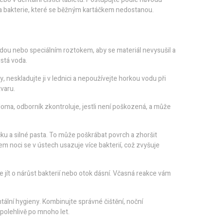
a bakterie, které se běžným kartáčkem nedostanou.
vodou nebo speciálním roztokem, aby se materiál nevysušil a
istá voda.
neskladujte ji v lednici a nepoužívejte horkou vodu při
varu.
doma, odborník zkontroluje, jestli není poškozená, a může
ku a silné pasta. To může poškrábat povrch a zhoršit
m noci se v ústech usazuje více bakterií, což zvyšuje
e jít o nárůst bakterií nebo otok dásní. Včasná reakce vám
tální hygieny. Kombinujte správné čištění, noční
polehlivě po mnoho let.