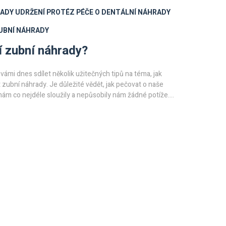
RADY
UDRŽENÍ PROTÉZ
PÉČE O DENTÁLNÍ NÁHRADY
UBNÍ NÁHRADY
í zubní náhrady?
 vámi dnes sdílet několik užitečných tipů na téma, jak
 zubní náhrady. Je důležité vědět, jak pečovat o naše
nám co nejdéle sloužily a nepůsobily nám žádné potíže.
é rady a dozvíte se, jak předcházet případným
Věřím, že vám moje zkušenosti a rady budou užitečné a
 lépe porozumět tomuto tématu.