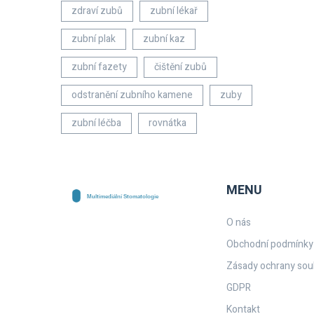
zdraví zubů
zubní lékař
zubní plak
zubní kaz
zubní fazety
čištění zubů
odstranění zubního kamene
zuby
zubní léčba
rovnátka
MENU
O nás
Obchodní podmínky
Zásady ochrany sou
GDPR
Kontakt