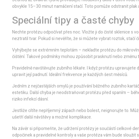
obvykle 15–30 minut namáčení stačí. Toto pomůže odstranit plak 
Speciální tipy a časté chyby
Nechte protézu odpočívat přes noc. Vložte ji do čisté sklenice s 
neztratil tvar. Pokud si nevěříte, že si můžete vybrat roztok, stačí č
Vyhýbejte se extrémním teplotám – nekladte protézu do mikrovlny, 
čištění. Takové podmínky mohou způsobit prasknutí nebo změnu t
Pravidelně navštěvujte zubního lékaře. I když protézu upravujete 
upravit její padnutí. Ideální frekvence je každých šest měsíců.
Jedním z nejčastějších omylů je používání běžného zubního kartáč
estetiku. Další chyba je neodstraňovat protézu před spaním – běhe
riziko infekcí dásní.
Jestliže cítíte nepříjemný zápach nebo bolest, neignorujte to. Můž
ušetří další návštěvy a možné komplikace.
Na závěr si připomeňte, že udržení protézy je součástí celkové den
odpočinek a pravidelné kontroly a vaše protéza vám bude sloužit s