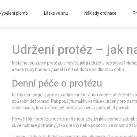
Vybělení plomb
Láska ve snu
Náklady ordinace
Pr
Udržení protéz – jak n
Máte novou zubní protézu a nevíte, jak ji udržet v top stavu? Neboj
a vaše zuby budou vypadat i cítit se dobře po dlouhou dobu.
Denní péče o protézu
Každý den po jídle protézu odpláchněte vlnou vody – stačí čistá vod
způsobit deformaci. Pak použijte měkký kartáček určený pro dentá
zubní pastu, která může být příliš abrazivní a poškrábat povrch.
Po vyčištění protézu nechte naříznout zbytky jídla pomocí zubního 
si, že některé potraviny, jako ořechy nebo popcorn, se snadno za
Jednou až dvakrát týdně provádějte hloubkový úklid v ústní vodě ne