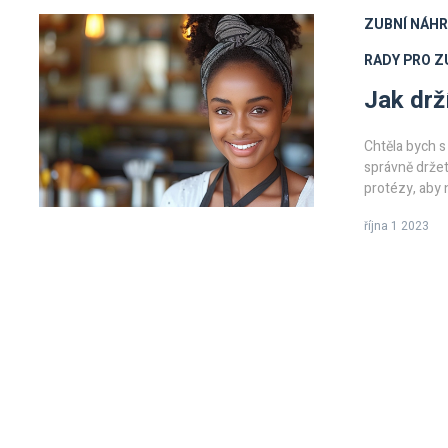
ZUBNÍ NÁH
RADY PRO Z
Jak drž
Chtěla bych s
správně držet
protézy, aby 
Přečtěte si m
října 1 2023
komplikacím. 
pomůžou vám