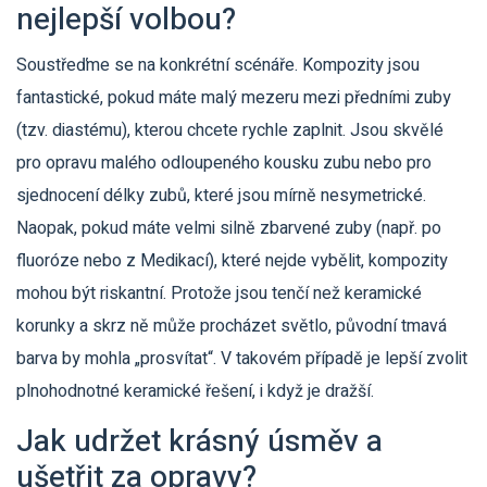
nejlepší volbou?
Soustřeďme se na konkrétní scénáře. Kompozity jsou
fantastické, pokud máte malý mezeru mezi předními zuby
(tzv. diastému), kterou chcete rychle zaplnit. Jsou skvělé
pro opravu malého odloupeného kousku zubu nebo pro
sjednocení délky zubů, které jsou mírně nesymetrické.
Naopak, pokud máte velmi silně zbarvené zuby (např. po
fluoróze nebo z Medikací), které nejde vybělit, kompozity
mohou být riskantní. Protože jsou tenčí než keramické
korunky a skrz ně může procházet světlo, původní tmavá
barva by mohla „prosvítat“. V takovém případě je lepší zvolit
plnohodnotné keramické řešení, i když je dražší.
Jak udržet krásný úsměv a
ušetřit za opravy?