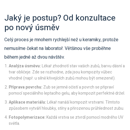
Jaký je postup? Od konzultace
po nový úsměv
Celý proces je mnohem rychlejší než u keramiky, protože
nemusíme čekat na laboratoř. Většinou vše proběhne
během jedné až dvou návštěv.
Analýza úsměvu:
Lékař zhodnotí stav vašich zubů, barvu dásní a
tvar obličeje. Zde se rozhodne, zda jsou kompozity vůbec
vhodné (např. u silně křivejících zubů mohou být omezené).
Příprava povrchu:
Zub se jemně očistí a povrch se připraví
pomocí speciálního leptacího gelu, aby kompozit perfektně držel.
Aplikace materiálu:
Lékař nanáší kompozit vrstvami. Tímtoto
způsobem vytváří hloubky, stíny a přirozenou průhlednost zubu.
Fotopolymerizace:
Každá vrstva se ztvrdí pomocí modrého UV
světla.