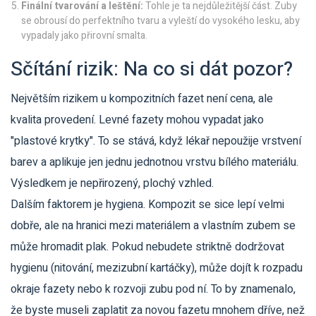
Finální tvarování a leštění:
Tohle je ta nejdůležitější část. Zuby
se obrousí do perfektního tvaru a vyleští do vysokého lesku, aby
vypadaly jako přirovní smalta.
Sčítání rizik: Na co si dát pozor?
Největším rizikem u kompozitních fazet není cena, ale
kvalita provedení. Levné fazety mohou vypadat jako
"plastové krytky". To se stává, když lékař nepoužije vrstvení
barev a aplikuje jen jednu jednotnou vrstvu bílého materiálu.
Výsledkem je nepřirozený, plochý vzhled.
Dalším faktorem je hygiena. Kompozit se sice lepí velmi
dobře, ale na hranici mezi materiálem a vlastním zubem se
může hromadit plak. Pokud nebudete striktně dodržovat
hygienu (nitování, mezizubní kartáčky), může dojít k rozpadu
okraje fazety nebo k rozvoji zubu pod ní. To by znamenalo,
že byste museli zaplatit za novou fazetu mnohem dříve, než