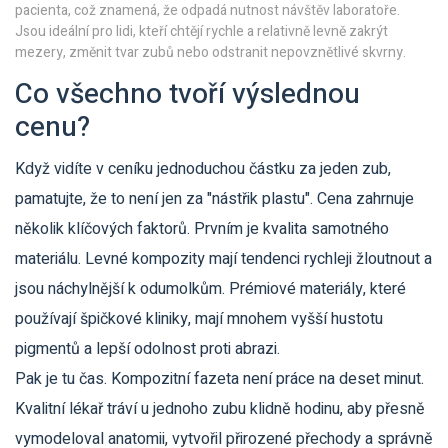
pacienta, což znamená, že odpadá nutnost návštěv laboratoře.
Jsou ideální pro lidi, kteří chtějí rychle a relativně levně zakrýt
mezery, změnit tvar zubů nebo odstranit nepovznětlivé skvrny.
Co všechno tvoří výslednou
cenu?
Když vidíte v ceníku jednoduchou částku za jeden zub,
pamatujte, že to není jen za "nástřik plastu". Cena zahrnuje
několik klíčových faktorů. Prvním je kvalita samotného
materiálu. Levné kompozity mají tendenci rychleji žloutnout a
jsou náchylnější k odumolkům. Prémiové materiály, které
používají špičkové kliniky, mají mnohem vyšší hustotu
pigmentů a lepší odolnost proti abrazi.
Pak je tu čas. Kompozitní fazeta není práce na deset minut.
Kvalitní lékař tráví u jednoho zubu klidně hodinu, aby přesně
vymodeloval anatomii, vytvořil přirozené přechody a správně