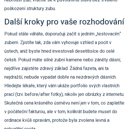
nebrousí zub, vracíte se k původnímu stavu bez trvalého
poškození struktury zubu.
Další kroky pro vaše rozhodování
Pokud stále váháte, doporučuji začít s jedním „testovacím“
zubem. Zjistíte tak, zda vám vyhovuje vzhled a pocit v
ústech, aniž byste hned investovali desetitisíce do celé
čelisti. Pokud máte silné zubní kamene nebo záněty dásní,
nejdříve zajistěte zdravý základ. Žádná fazeta, ani ta
nejdražší, nebude vypadat dobře na nezdravých dásních.
Hledejte lékaře, který vám ukáže portfolio svých vlastních
prací (tzv. before/after fotky), nikoliv jen obrázky z internetu.
Skutečná cena krásného úsměvu není jen v tom, co zaplatíte
v počáteční fakturou, ale v tom, kolikrát budete muset do
ordinace kvůli opravám, protože byla zvolena levná a