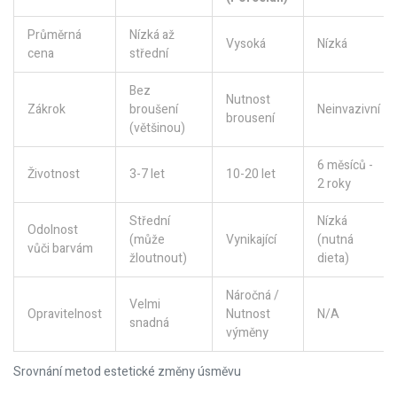
Průměrná
Nízká až
Vysoká
Nízká
cena
střední
Bez
Nutnost
Zákrok
broušení
Neinvazivní
brousení
(většinou)
6 měsíců -
Životnost
3-7 let
10-20 let
2 roky
Střední
Nízká
Odolnost
(může
Vynikající
(nutná
vůči barvám
žloutnout)
dieta)
Náročná /
Velmi
Opravitelnost
Nutnost
N/A
snadná
výměny
Srovnání metod estetické změny úsměvu