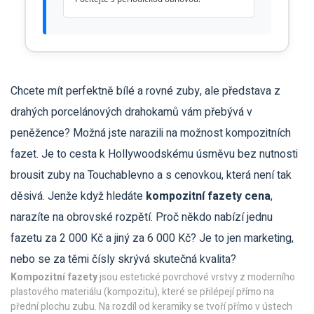
Chcete mít perfektně bílé a rovné zuby, ale představa z
drahých porcelánových drahokamů vám přebývá v
peněžence? Možná jste narazili na možnost kompozitních
fazet. Je to cesta k Hollywoodskému úsměvu bez nutnosti
brousit zuby na Touchablevno a s cenovkou, která není tak
děsivá. Jenže když hledáte
kompozitní fazety cena
,
narazíte na obrovské rozpětí. Proč někdo nabízí jednu
fazetu za 2 000 Kč a jiný za 6 000 Kč? Je to jen marketing,
nebo se za těmi čísly skrývá skutečná kvalita?
Kompozitní fazety
jsou
estetické povrchové vrstvy z moderního
plastového materiálu (kompozitu), které se přilépejí přímo na
přední plochu zubu. Na rozdíl od keramiky se tvoří přímo v ústech