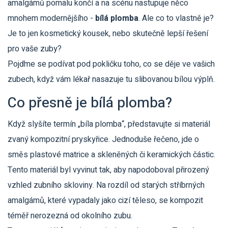
amalgámů pomalu končí a na scénu nastupuje něco
mnohem modernějšího -
bílá plomba
. Ale co to vlastně je?
Je to jen kosmetický kousek, nebo skutečně lepší řešení
pro vaše zuby?
Pojďme se podívat pod pokličku toho, co se děje ve vašich
zubech, když vám lékař nasazuje tu slibovanou bílou výplň.
Co přesně je bílá plomba?
Když slyšíte termín „bíla plomba“, představujte si materiál
zvaný
kompozitní pryskyřice
. Jednoduše řečeno, jde o
směs plastové matrice a skleněných či keramických částic.
Tento materiál byl vyvinut tak, aby napodoboval přirozený
vzhled zubního skloviny. Na rozdíl od starých stříbrných
amalgámů, které vypadaly jako cizí těleso, se kompozit
téměř nerozezná od okolního zubu.