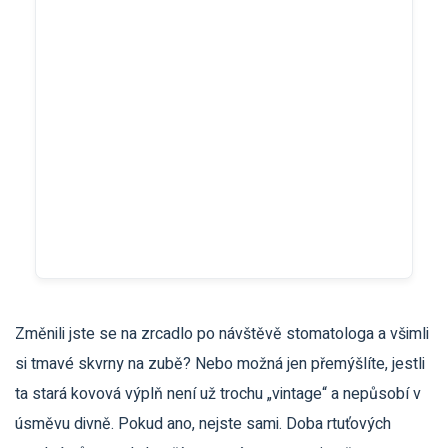
0 Kč
Pro pacienta zdarma
Změnili jste se na zrcadlo po návštěvě stomatologa a všimli
si tmavé skvrny na zubě? Nebo možná jen přemýšlíte, jestli
ta stará kovová výplň není už trochu „vintage“ a nepůsobí v
úsměvu divně. Pokud ano, nejste sami. Doba rtuťových