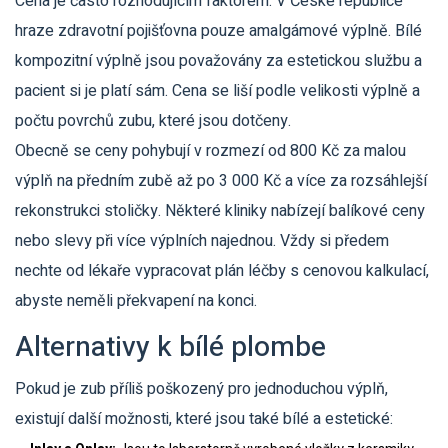
Cena je často rozhodujícím faktorem. V České republice
hraze zdravotní pojišťovna pouze amalgámové výplně. Bílé
kompozitní výplně jsou považovány za estetickou službu a
pacient si je platí sám. Cena se liší podle velikosti výplně a
počtu povrchů zubu, které jsou dotčeny.
Obecně se ceny pohybují v rozmezí od 800 Kč za malou
výplň na předním zubě až po 3 000 Kč a více za rozsáhlejší
rekonstrukci stoličky. Některé kliniky nabízejí balíkové ceny
nebo slevy při více výplních najednou. Vždy si předem
nechte od lékaře vypracovat plán léčby s cenovou kalkulací,
abyste neměli překvapení na konci.
Alternativy k bílé plombe
Pokud je zub příliš poškozený pro jednoduchou výplň,
existují další možnosti, které jsou také bílé a estetické: