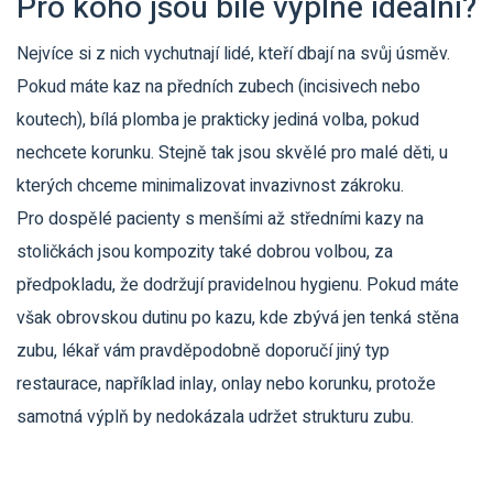
Pro koho jsou bílé výplně ideální?
Nejvíce si z nich vychutnají lidé, kteří dbají na svůj úsměv.
Pokud máte kaz na předních zubech (incisivech nebo
koutech), bílá plomba je prakticky jediná volba, pokud
nechcete korunku. Stejně tak jsou skvělé pro malé děti, u
kterých chceme minimalizovat invazivnost zákroku.
Pro dospělé pacienty s menšími až středními kazy na
stoličkách jsou kompozity také dobrou volbou, za
předpokladu, že dodržují pravidelnou hygienu. Pokud máte
však obrovskou dutinu po kazu, kde zbývá jen tenká stěna
zubu, lékař vám pravděpodobně doporučí jiný typ
restaurace, například inlay, onlay nebo korunku, protože
samotná výplň by nedokázala udržet strukturu zubu.