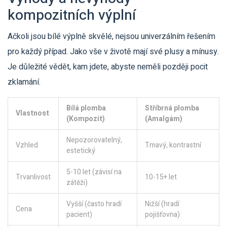
kompozitních výplní
Ačkoli jsou bílé výplně skvělé, nejsou univerzálním řešením
pro každý případ. Jako vše v životě mají své plusy a mínusy.
Je důležité vědět, kam jdete, abyste neměli později pocit
zklamání.
Bílá plomba
Stříbrná plomba
Vlastnost
(Kompozit)
(Amalgám)
Nepozorovatelný,
Vzhled
Tmavý, kontrastní
estetický
5-10 let (závisí na
Trvanlivost
10-15+ let
zátěži)
Vyšší (často hradí
Nižší (hradí
Cena
pacient)
pojišťovna)