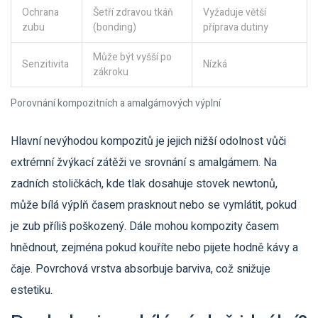
Ochrana
Šetří zdravou tkáň
Vyžaduje větší
zubu
(bonding)
příprava dutiny
Může být vyšší po
Senzitivita
Nízká
zákroku
Porovnání kompozitních a amalgámových výplní
Hlavní nevýhodou kompozitů je jejich nižší odolnost vůči
extrémní žvýkací zátěži ve srovnání s amalgámem. Na
zadních stoličkách, kde tlak dosahuje stovek newtonů,
může bílá výplň časem prasknout nebo se vymlátit, pokud
je zub příliš poškozený. Dále mohou kompozity časem
hnědnout, zejména pokud kouříte nebo pijete hodně kávy a
čaje. Povrchová vrstva absorbuje barviva, což snižuje
estetiku.