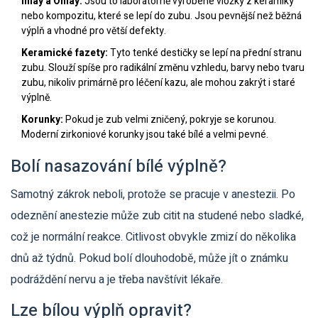
Inlay a Onlay:
Jsou to laboratorně vyrobené vložky z keramiky
nebo kompozitu, které se lepí do zubu. Jsou pevnější než běžná
výplň a vhodné pro větší defekty.
Keramické fazety:
Tyto tenké destičky se lepí na přední stranu
zubu. Slouží spíše pro radikální změnu vzhledu, barvy nebo tvaru
zubu, nikoliv primárně pro léčení kazu, ale mohou zakrýt i staré
výplně.
Korunky:
Pokud je zub velmi zničený, pokryje se korunou.
Moderní zirkoniové korunky jsou také bílé a velmi pevné.
Bolí nasazování bílé výplně?
Samotný zákrok neboli, protože se pracuje v anestezii. Po
odeznění anestezie může zub citit na studené nebo sladké,
což je normální reakce. Citlivost obvykle zmizí do několika
dnů až týdnů. Pokud bolí dlouhodobě, může jít o známku
podráždění nervu a je třeba navštívit lékaře.
Lze bílou výplň opravit?