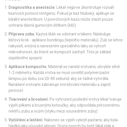
Diagnostika a anestezie:
Lékař nejprve zkontroluje rozsah
kazivosti pomocí rentgenu. Pokud je kaz hluboký, aplikuje se
lokální anestetikum. U povrchových kazů může stačit pouze
ochrana dásně gumovým štítkem (klíč).
Příprava zubu:
Kazivá tkáň se odstraní vrtákem. Následuje
klíčový krok - aplikace bondingu (lepícího materiálu). Zub se lehce
nakyselí, omývá a nanesením speciálního laku se vytvoří
mikrodrsnost, do které se kompozit zachytí. Toto je základ
úspěšného spojení.
Aplikace kompozitu:
Materiál se nanáší vrstvami, obvykle silné
1-2 milimetry. Každá vrstva se musí osvětlit polymerizační
lampou po dobu cca 20-40 sekund, aby se řádně vytvrdila.
Nanášení vrstvami zabraňuje smršťování materiálu a zajistí
pevnost.
Tvarování a broušení:
Po vytvrzení poslední vrstvy lékař tvaruje
výplň pilkami a brusnými kotoučky, aby odpovídala přirozenému
reliéfu zubu a ocům (styku mezi sousedními zuby).
Vyčištění a leštění:
Nakonec se výplň vyleští pastami, aby byla
hladká jako původní sklovin. Drsný povrch by totiž lákal plak a