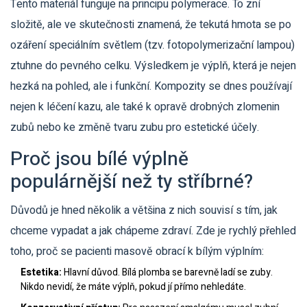
Tento materiál funguje na principu polymerace. To zní
složitě, ale ve skutečnosti znamená, že tekutá hmota se po
ozáření speciálním světlem (tzv. fotopolymerizační lampou)
ztuhne do pevného celku. Výsledkem je výplň, která je nejen
hezká na pohled, ale i funkční. Kompozity se dnes používají
nejen k léčení kazu, ale také k opravě drobných zlomenin
zubů nebo ke změně tvaru zubu pro estetické účely.
Proč jsou bílé výplně
populárnější než ty stříbrné?
Důvodů je hned několik a většina z nich souvisí s tím, jak
chceme vypadat a jak chápeme zdraví. Zde je rychlý přehled
toho, proč se pacienti masově obrací k bílým výplním:
Estetika:
Hlavní důvod. Bílá plomba se barevně ladí se zuby.
Nikdo nevidí, že máte výplň, pokud jí přímo nehledáte.