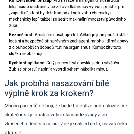
Konzervativní přístup:
Pro nasazení amalgámu musel zubní
lékař často odstranit více zdravé tkáně, aby vytvořil prostor pro
„západku“, která by drží. Kompozit se k zubu chemicky i
mechanicky lepí, takže lze šetřit maximální množství původního
zubu.
Bezpečnost:
Amalgám obsahuje rtuť. Ačkoli je jeho použití stále
legální a bezpečné při správném zacházení, mnoho lidí má obavy
z dlouhodobých dopadů rtuti na organismus. Kompozity tuto
složku neobsahují.
Rychlost aplikace:
Celý proces trvá obvykle jednu návštěvu.
Zub se připraví, naplní a vytvrdí během několika minut.
Jak probíhá nasazování bílé
výplně krok za krokem?
Mnoho pacientů se bojí, že bude bolestivé nebo složité. Ve
skutečnosti je postup velmi standardizovaný a pro
zkušeného dentistu rutinní. Zde je náhled na to, co vás čeká
v křesle: