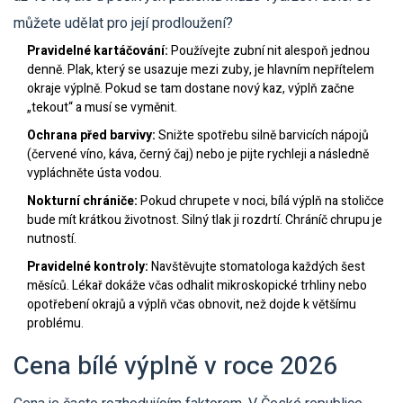
můžete udělat pro její prodloužení?
Pravidelné kartáčování:
Používejte zubní nit alespoň jednou
denně. Plak, který se usazuje mezi zuby, je hlavním nepřítelem
okraje výplně. Pokud se tam dostane nový kaz, výplň začne
„tekout“ a musí se vyměnit.
Ochrana před barvivy:
Snižte spotřebu silně barvicích nápojů
(červené víno, káva, černý čaj) nebo je pijte rychleji a následně
vypláchněte ústa vodou.
Nokturní chrániče:
Pokud chrupete v noci, bílá výplň na stoličce
bude mít krátkou životnost. Silný tlak ji rozdrtí. Chráníč chrupu je
nutností.
Pravidelné kontroly:
Navštěvujte stomatologa každých šest
měsíců. Lékař dokáže včas odhalit mikroskopické trhliny nebo
opotřebení okrajů a výplň včas obnovit, než dojde k většímu
problému.
Cena bílé výplně v roce 2026