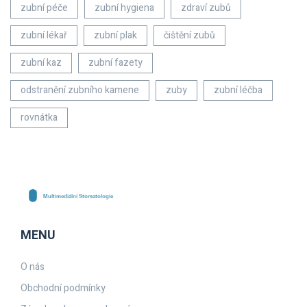
zubní péče
zubní hygiena
zdraví zubů
zubní lékař
zubní plak
čištění zubů
zubní kaz
zubní fazety
odstranění zubního kamene
zuby
zubní léčba
rovnátka
MENU
O nás
Obchodní podmínky