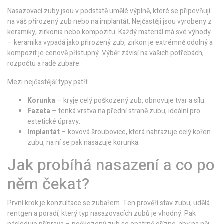
Nasazovací zuby jsou v podstatě umělé výplně, které se připevňují
na váš přirozený zub nebo na implantát. Nejčastěji jsou vyrobeny z
keramiky, zirkonia nebo kompozitu. Každý materiál má své výhody
– keramika vypadá jako přirozený zub, zirkon je extrémně odolný a
kompozit je cenově přístupný. Výběr závisí na vašich potřebách,
rozpočtu a radě zubaře.
Mezi nejčastější typy patří:
Korunka
– kryje celý poškozený zub, obnovuje tvar a sílu.
Fazeta
– tenká vrstva na přední straně zubu, ideální pro
estetické úpravy.
Implantát
– kovová šroubovice, která nahrazuje celý kořen
zubu, na ní se pak nasazuje korunka.
Jak probíhá nasazení a co po
něm čekat?
První krok je konzultace se zubařem. Ten prověří stav zubu, udělá
rentgen a poradí, který typ nasazovacích zubů je vhodný. Pak