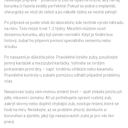
následuje příprava – poškozený zub se opatrně ořízne, aby na něj
korunka či fazeta seděly perfektně. Pokud se jedná o implantát,
chirurgicky se vloží do čelisti a po několik týdnů se nechá zahojit.
Po přípravě se pošle otisk do laboratoře, kde technik vyrobí náhradu
na míru. Toto může trvat 1‑2 týdny. Mezitím můžete nosit
dočasnou korunku, aby byl úsměv normální. Když je finální kus
hotový, zubař ho připevní pomocí speciálního cementu nebo
šroubu.
Po nasazení je důležitá péče. Pravidelně čistěte zuby, používejte
jemný kartáček a mezizubní kartáčky. Vyhněte se tvrdým
potravinám první dny – např. tvrdému oříškům nebo karamelu.
Pravidelné kontroly u zubaře pomůžou odhalit případné problémy
včas.
Nasazovací zuby vám mohou změnit život – zpět získáte jistotu při
jídle, mluvení i úsměvu. Ať už potřebujete opravit rozbitý zub,
zakrýt skvrny nebo doplnit chybějící zub, existuje řešení, které se
hodí na míru. Nečekejte, až se problém zhorší; domluvte si
konzultaci a zjistěte, jaký typ nasazovacích zubů je pro vás ten
pravý.