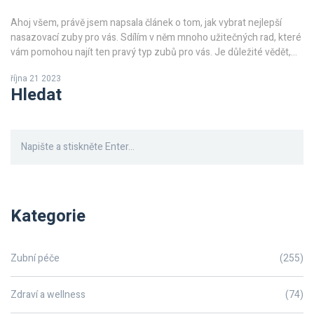
Ahoj všem, právě jsem napsala článek o tom, jak vybrat nejlepší
nasazovací zuby pro vás. Sdílím v něm mnoho užitečných rad, které
vám pomohou najít ten pravý typ zubů pro vás. Je důležité vědět,
jak se zuby hodí k vaší tváři, jak se cítíte s nimi a dokonce jak
října 21 2023
ovlivňují vaši řeč. Tento průvodce vám přinese jasno do celého
Hledat
procesu výběru. Těším se na vaše reakce!
Kategorie
Zubní péče
(255)
Zdraví a wellness
(74)