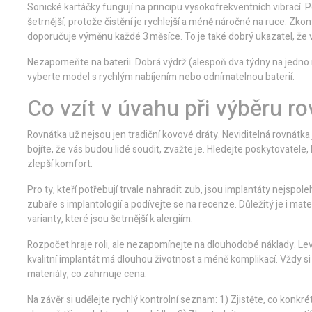
Sonické kartáčky fungují na principu vysokofrekventních vibrací.
šetrnější, protože čistění je rychlejší a méně náročné na ruce. Zkon
doporučuje výměnu každé 3 měsíce. To je také dobrý ukazatel, že vý
Nezapomeňte na baterii. Dobrá výdrž (alespoň dva týdny na jedno n
vyberte model s rychlým nabíjením nebo odnímatelnou baterií.
Co vzít v úvahu při výběru r
Rovnátka už nejsou jen tradiční kovové dráty. Neviditelná rovnátka
bojíte, že vás budou lidé soudit, zvažte je. Hledejte poskytovatele,
zlepší komfort.
Pro ty, kteří potřebují trvale nahradit zub, jsou implantáty nejspol
zubaře s implantologií a podívejte se na recenze. Důležitý je i mater
varianty, které jsou šetrnější k alergiím.
Rozpočet hraje roli, ale nezapomínejte na dlouhodobé náklady. Le
kvalitní implantát má dlouhou životnost a méně komplikací. Vždy si
materiály, co zahrnuje cena.
Na závěr si udělejte rychlý kontrolní seznam: 1) Zjistěte, co konkré