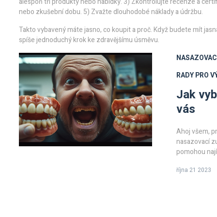
alespoň tři produkty nebo nabídky. 3) Zkontrolujte recenze a certi
nebo zkušební dobu. 5) Zvažte dlouhodobé náklady a údržbu.
Takto vybavený máte jasno, co koupit a proč. Když budete mít jas
spíše jednoduchý krok ke zdravějšímu úsměvu.
NASAZOVAC
RADY PRO V
Jak vyb
vás
Ahoj všem, pr
nasazovací zu
pomohou najít
hodí k vaší tvá
října 21 2023
průvodce vám
vaše reakce!