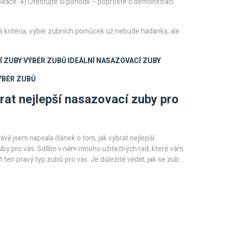
fikace. 4) Otestujte si pohodlí – poproste o demonstraci
ná kritéria, výběr zubních pomůcek už nebude hádanka, ale
Í ZUBY
VÝBĚR ZUBŮ
IDEÁLNÍ NASAZOVACÍ ZUBY
ÝBĚR ZUBŮ
rat nejlepší nasazovací zuby pro
ávě jsem napsala článek o tom, jak vybrat nejlepší
by pro vás. Sdílím v něm mnoho užitečných rad, které vám
 ten pravý typ zubů pro vás. Je důležité vědět, jak se zuby
ři, jak se cítíte s nimi a dokonce jak ovlivňují vaši řeč. Tento
 přinese jasno do celého procesu výběru. Těším se na