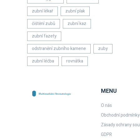
zubní lékař
zubní plak
čištění zubů
zubní kaz
zubní fazety
odstranění zubního kamene
zuby
zubní léčba
rovnátka
MENU
O nás
Obchodní podmínky
Zásady ochrany sou
GDPR