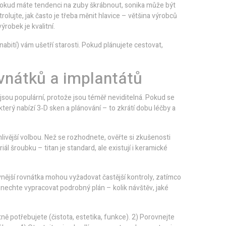
 Pokud máte tendenci na zuby škrábnout, sonika může být
trolujte, jak často je třeba měnit hlavice – většina výrobců
robek je kvalitní.
abití) vám ušetří starosti. Pokud plánujete cestovat,
ovnátků a implantátů
 jsou populární, protože jsou téměř neviditelná. Pokud se
 který nabízí 3‑D sken a plánování – to zkrátí dobu léčby a
ehlivější volbou. Než se rozhodnete, ověřte si zkušenosti
iál šroubku – titan je standard, ale existují i keramické
vnější rovnátka mohou vyžadovat častější kontroly, zatímco
 nechte vypracovat podrobný plán – kolik návštěv, jaké
tně potřebujete (čistota, estetika, funkce). 2) Porovnejte