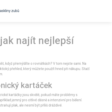
askliny zubů
ak najít nejlepší
olit, když přemýšlíte o rovnátkách? V tom nejste sami. Na
tický přehled, který můžete použít hned při nákupu. Stačí
m.
onický kartáček
ktrické kartáčky jsou skvělé, pokud máte problémy s
íklad jemný pro citlivé dásně a intenzivní pro bělení.
raňují plak, ale nesmí být příliš dráždivé.