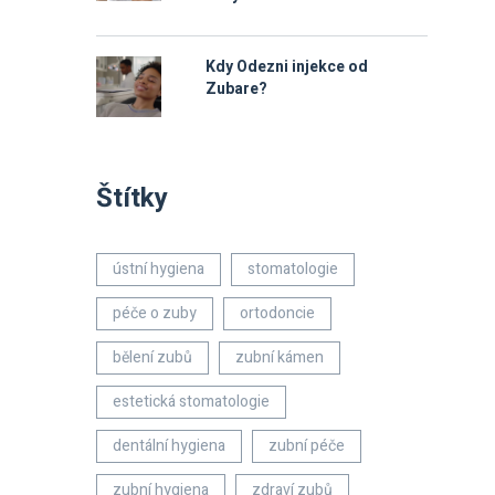
Kdy Odezni injekce od
Zubare?
Štítky
ústní hygiena
stomatologie
péče o zuby
ortodoncie
bělení zubů
zubní kámen
estetická stomatologie
dentální hygiena
zubní péče
zubní hygiena
zdraví zubů