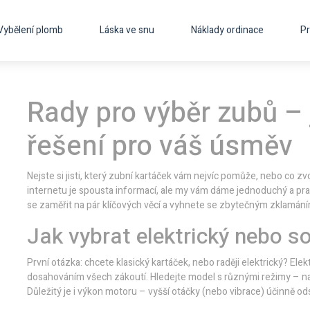
Vybělení plomb
Láska ve snu
Náklady ordinace
Pr
Rady pro výběr zubů – j
řešení pro váš úsměv
Nejste si jisti, který zubní kartáček vám nejvíc pomůže, nebo co zv
internetu je spousta informací, ale my vám dáme jednoduchý a prak
se zaměřit na pár klíčových věcí a vyhnete se zbytečným zklamání
Jak vybrat elektrický nebo s
První otázka: chcete klasický kartáček, nebo raději elektrický? Ele
dosahováním všech zákoutí. Hledejte model s různými režimy – např
Důležitý je i výkon motoru – vyšší otáčky (nebo vibrace) účinně odst