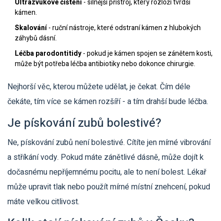
Ultrazvukové čištění
- silnější přístroj, který rozloží tvrdší
kámen.
Skalování
- ruční nástroje, které odstraní kámen z hlubokých
záhybů dásní.
Léčba parodontitidy
- pokud je kámen spojen se zánětem kosti,
může být potřeba léčba antibiotiky nebo dokonce chirurgie.
Nejhorší věc, kterou můžete udělat, je čekat. Čím déle
čekáte, tím více se kámen rozšíří - a tím drahší bude léčba.
Je pískování zubů bolestivé?
Ne, pískování zubů není bolestivé. Cítíte jen mírné vibrování
a stříkání vody. Pokud máte zánětlivé dásně, může dojít k
dočasnému nepříjemnému pocitu, ale to není bolest. Lékař
může upravit tlak nebo použít mírné místní znehcení, pokud
máte velkou citlivost.