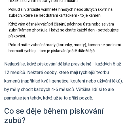
řezáků a u vnitřní strany horních molárů.
Pokud si v zrcadle všimnete hnědých nebo žlutých skvrn na
zubech, které se neodstraní kartáčkem - to je kámen.
Když vám dásně krvácí při čištění, páchnou ústa nebo se vám
zubní kámen zhoršuje, i když se čistíte každý den - potřebujete
pískování.
Pokud máte zubní náhrady (korunky, mosty), kámen se pod nimi
hromadí rychleji - tam je pískování ještě důležitější.
Nejlepší je, když pískování děláte pravidelně - každých 6 až
12 měsíců. Některé osoby, které mají rychlejší tvorbu
kamenů (například kvůli genetice, kouření nebo užívání léků),
by měly chodit každých 4-6 měsíců. Většina lidí si to ale
pamatuje jen tehdy, když už je to příliš pozdě.
Co se děje během pískování
zubů?