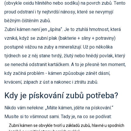
(obvykle oxidu hlinitého nebo sodíku) na povrch zubů. Tento
proud odstraní i ty nejtvrdší nánosy, které se nevymyjí
běžným čištěním zubů.
Zubní kámen není jen „špína“. Je to ztuhlá hmotnost, která
vzniká, když se zubní plak (bakterie + sliny + potraviny)
postupně vážou na zuby a mineralizují. Už po několika
týdnech se z něj stane tvrdý, žlutý nebo hnědý povlak, který
se nenechá odstranit kartáčkem. A to je přesně ten moment,
kdy začíná problém - kámen způsobuje zánět dásní,
krvácení, zápach z úst a nakonec i ztrátu zubů.
Kdy je pískování zubů potřeba?
Nikdo vám neřekne: „Máte kámen, jděte na pískování.“
Musíte si to všimnout sami. Tady je, na co se podívat:
Zubní kámen se obvykle tvoří u základů zubů, hlavně u spodních