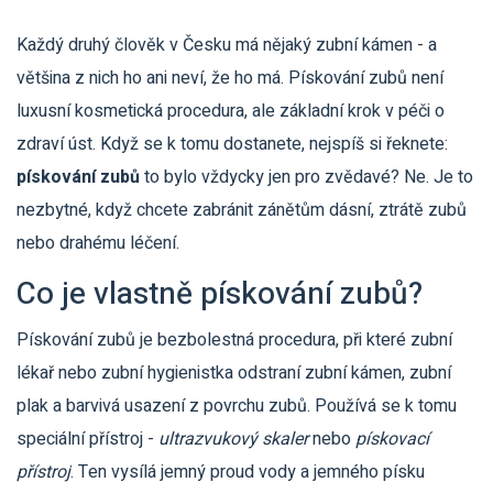
Každý druhý člověk v Česku má nějaký zubní kámen - a
většina z nich ho ani neví, že ho má. Pískování zubů není
luxusní kosmetická procedura, ale základní krok v péči o
zdraví úst. Když se k tomu dostanete, nejspíš si řeknete:
pískování zubů
to bylo vždycky jen pro zvědavé? Ne. Je to
nezbytné, když chcete zabránit zánětům dásní, ztrátě zubů
nebo drahému léčení.
Co je vlastně pískování zubů?
Pískování zubů je bezbolestná procedura, při které zubní
lékař nebo zubní hygienistka odstraní zubní kámen, zubní
plak a barvivá usazení z povrchu zubů. Používá se k tomu
speciální přístroj -
ultrazvukový skaler
nebo
pískovací
přístroj
. Ten vysílá jemný proud vody a jemného písku