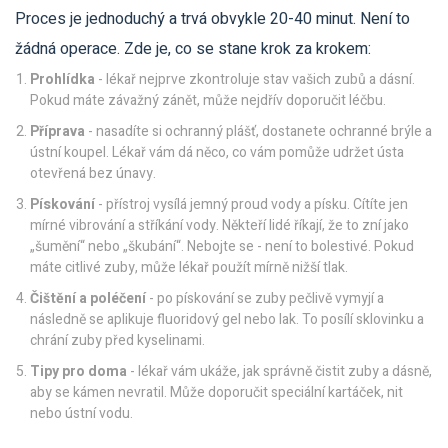
Proces je jednoduchý a trvá obvykle 20-40 minut. Není to
žádná operace. Zde je, co se stane krok za krokem:
Prohlídka
- lékař nejprve zkontroluje stav vašich zubů a dásní.
Pokud máte závažný zánět, může nejdřív doporučit léčbu.
Příprava
- nasadíte si ochranný plášť, dostanete ochranné brýle a
ústní koupel. Lékař vám dá něco, co vám pomůže udržet ústa
otevřená bez únavy.
Pískování
- přístroj vysílá jemný proud vody a písku. Cítíte jen
mírné vibrování a stříkání vody. Někteří lidé říkají, že to zní jako
„šumění“ nebo „škubání“. Nebojte se - není to bolestivé. Pokud
máte citlivé zuby, může lékař použít mírně nižší tlak.
Čištění a poléčení
- po pískování se zuby pečlivě vymyjí a
následně se aplikuje fluoridový gel nebo lak. To posílí sklovinku a
chrání zuby před kyselinami.
Tipy pro doma
- lékař vám ukáže, jak správně čistit zuby a dásně,
aby se kámen nevratil. Může doporučit speciální kartáček, nit
nebo ústní vodu.