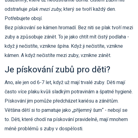
usazeniny
, které už neodstraníte doma. Čištění zubní niti
odstraňuje
plak mezi zuby
, který se tvoří každý den.
Potřebujete obojí.
Bez pískování se kámen hromadí. Bez niti se plak tvoří mezi
zuby a způsobuje zánět. To je jako chtít mít čistý podlaha -
když ji nečistíte, vznikne špína. Když ji nečistíte, vznikne
kámen. A když nečistíte mezi zuby, vznikne zánět.
Je pískování zubů pro děti?
Ano, ale jen od 6-7 let, když už mají trvalé zuby. Děti mají
často více plaku kvůli sladkým potravinám a špatné hygieně.
Pískování jim pomůže předcházet kariésu a zánětům.
Většina dětí si to pamatuje jako „příjemný šum“ - nebojí se
to. Děti, které chodí na pískování pravidelně, mají mnohem
méně problémů s zuby v dospělosti.