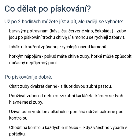
Co dělat po pískování?
Už po 2 hodinách můžete jíst a pít, ale raději se vyhněte:
barvivým potravinám (káva, čaj, červené víno, čokoláda) - zuby
jsou po pískování trochu citlivější a mohou se rychleji zabarvit.
tabáku - kouření způsobuje rychlejší návrat kamenů.
horkým nápojům - pokud máte citlivé zuby, horké může způsobit
dočasný nepříjemný pocit.
Po pískování je dobré:
Čistit zuby dvakrát denně - s fluoridovou zubní pastou.
Používat zubní nit nebo mezizubní kartáček - kámen se tvoří
hlavně mezi zuby.
Užívat ústní vodu bez alkoholu - pomáhá udržet bakterie pod
kontrolou.
Chodit na kontrolu každých 6 měsíců - i když všechno vypadá v
pořádku.