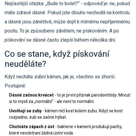
Nejčastější otázka: „Bude to bolet?“ - odpověď je: ne, pokud
máte zdravé dásně. Pokud jste dlouho nechodili na kontrolu
a dásně jsou zánětlivé, může dojít k mírnému nepříjemnému
pocitu. To je způsobeno zánětem, ne pískováním. A po
pískování se dásně často zlepší během několika dní.
Co se stane, když pískování
neuděláte?
Když necháte zubní kámen, jak je, všechno se zhorší.
Postupně:
Dásně začnou krvácet
- to je první příznak parodontitidy. Mnozí
si to myslí za „normální“ - ale není to normální.
Uvolňují se zuby
- kámen ničí kost kolem zubu. Když se kost
rozpadne, zub se začne hýbat.
Chutnáte zápach z úst
- bakterie v kameni produkují pachy,
které neodstraní žádná ústní voda.