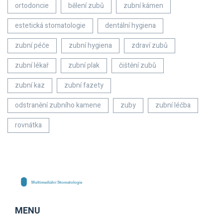
ortodoncie
bělení zubů
zubní kámen
estetická stomatologie
dentální hygiena
zubní péče
zubní hygiena
zdraví zubů
zubní lékař
zubní plak
čištění zubů
zubní kaz
zubní fazety
odstranění zubního kamene
zuby
zubní léčba
rovnátka
MENU