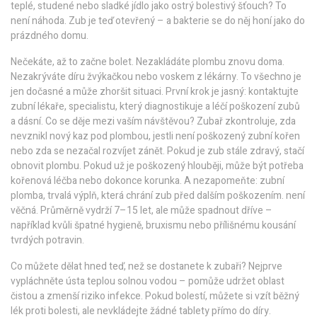
teplé, studené nebo sladké jídlo jako ostrý bolestivý šťouch? To
není náhoda. Zub je teď otevřený – a bakterie se do něj honí jako do
prázdného domu.
Nečekáte, až to začne bolet. Nezakládáte plombu znovu doma.
Nezakrýváte díru žvýkačkou nebo voskem z lékárny. To všechno je
jen dočasné a může zhoršit situaci. První krok je jasný: kontaktujte
zubní lékaře
,
specialistu, který diagnostikuje a léčí poškození zubů
a dásní
.
Co se děje mezi vaším návštěvou? Zubař zkontroluje, zda
nevznikl nový kaz pod plombou, jestli není poškozený zubní kořen
nebo zda se nezačal rozvíjet zánět. Pokud je zub stále zdravý, stačí
obnovit plombu. Pokud už je poškozený hlouběji, může být potřeba
kořenová léčba nebo dokonce korunka. A nezapomeňte:
zubní
plomba
,
trvalá výplň, která chrání zub před dalším poškozením
.
není
věčná. Průměrně vydrží 7–15 let, ale může spadnout dříve –
například kvůli špatné hygieně, bruxismu nebo přílišnému kousání
tvrdých potravin.
Co můžete dělat hned teď, než se dostanete k zubaři? Nejprve
vypláchněte ústa teplou solnou vodou – pomůže udržet oblast
čistou a zmenší riziko infekce. Pokud bolestí, můžete si vzít běžný
lék proti bolesti, ale nevkládejte žádné tablety přímo do díry.