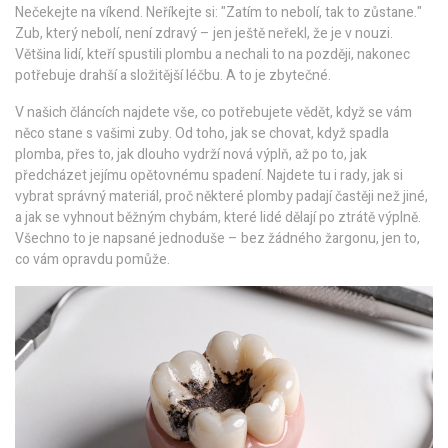
Nečekejte na víkend. Neříkejte si: "Zatím to nebolí, tak to zůstane."
Zub, který nebolí, není zdravý – jen ještě neřekl, že je v nouzi.
Většina lidí, kteří spustili plombu a nechali to na později, nakonec
potřebuje drahší a složitější léčbu. A to je zbytečné.
V našich článcích najdete vše, co potřebujete vědět, když se vám
něco stane s vašimi zuby. Od toho, jak se chovat, když spadla
plomba, přes to, jak dlouho vydrží nová výplň, až po to, jak
předcházet jejímu opětovnému spadení. Najdete tu i rady, jak si
vybrat správný materiál, proč některé plomby padají častěji než jiné,
a jak se vyhnout běžným chybám, které lidé dělají po ztrátě výplně.
Všechno to je napsané jednoduše – bez žádného žargonu, jen to,
co vám opravdu pomůže.